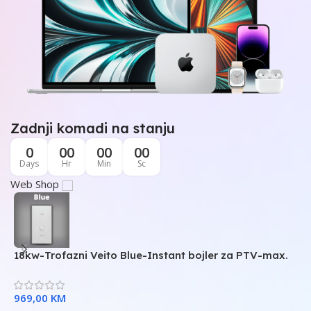
Zadnji komadi na stanju
0
00
00
00
Days
Hr
Min
Sc
Web Shop
18kw-Trofazni Veito Blue-Instant bojler za PTV-max.
2
m
969,00
KM
1