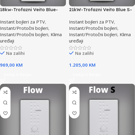
18kw-Trofazni Veito Blue-
21kW-Trofazni Veito Blue S-
Instant bojler za PTV-max.
Instant bojler za PTV-max.
Instant bojleri za PTV
,
Instant bojleri za PTV
,
Instant/Protočni bojleri
,
Instant/Protočni bojleri
,
Instant/Protočni bojleri
,
Klima
Instant/Protočni bojleri
,
Klima
uređaji
uređaji
Na zalihi
Na zalihi
969,00
KM
1.205,00
KM
Dodaj U Korpu
Dodaj U Korpu