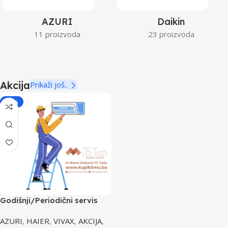
AZURI
Daikin
11 proizvoda
23 proizvoda
Akcija
Prikaži još..
-29%
Godišnji/Periodični servis
klima uređaja
AZURI
,
HAIER
,
VIVAX
,
AKCIJA
,