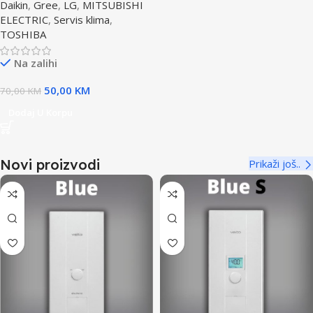
Daikin
,
Gree
,
LG
,
MITSUBISHI
ELECTRIC
,
Servis klima
,
TOSHIBA
Na zalihi
50,00
KM
70,00
KM
Dodaj U Korpu
Novi proizvodi
Prikaži još..