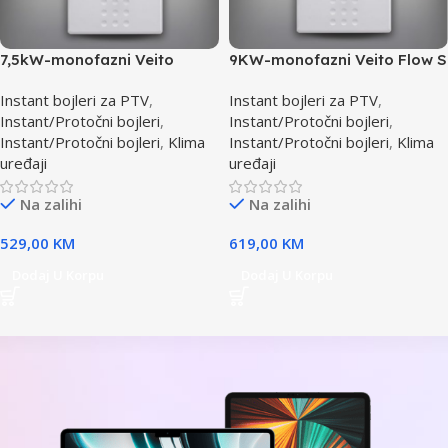
7,5kW-monofazni Veito
9KW-monofazni Veito Flow S
Flow-Instant bojler za PTV
INSTANT bojler za PTV-Max.
Instant bojleri za PTV
,
Instant bojleri za PTV
,
max
Instant/Protočni bojleri
,
Instant/Protočni bojleri
,
Instant/Protočni bojleri
,
Klima
Instant/Protočni bojleri
,
Klima
uređaji
uređaji
Na zalihi
Na zalihi
529,00
KM
619,00
KM
Dodaj U Korpu
Dodaj U Korpu