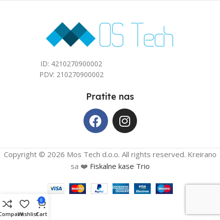
ID: 4210270900002
PDV: 210270900002
Pratite nas
Copyright © 2026 Mos Tech d.o.o. All rights reserved. Kreirano
sa ❤️
Fiskalne kase Trio
0
Compare
Wishlist
Cart