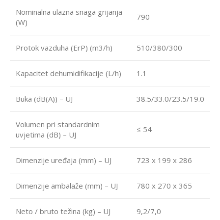
Nominalna ulazna snaga grijanja
790
(W)
Protok vazduha (ErP) (m3/h)
510/380/300
Kapacitet dehumidifikacije (L/h)
1.1
Buka (dB(A)) – UJ
38.5/33.0/23.5/19.0
Volumen pri standardnim
≤ 54
uvjetima (dB) – UJ
Dimenzije uređaja (mm) – UJ
723 x 199 x 286
Dimenzije ambalaže (mm) – UJ
780 x 270 x 365
Neto / bruto težina (kg) – UJ
9,2/7,0