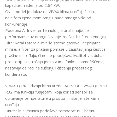
kapacitet hlađenja od 2,64 kW.
Ovaj model je dokaz da VIVAX klima uređaji, čak i u
najnižem cjenovnom rangu, nude mnogo više od
konkurencije.
Posebna AI Inverter tehnologija pruža najbolje
performanse uz omogućavanje značajnih ušteda energije.
Filter katalizatora eliminiše štetne gasove i neprijatne
mirise, a filter za prašinu pomaže u zaustavljanju čestica
prašine u uređaju, čime se poboljšava kvalitet vazduha u
prostoriji. Unutrašnja jedinica ima funkciju samočišćenja,
nastavlja da radi na sušenju i čišćenju preostalog
kondenzata.
VIVAX Q PRO dizajn klima uređaj ACP-09CH25AEQI PRO
R32 ima funkciju ‘Osjećam’, koja koristi senzor za
očitavanje temperature u prostoriji i slanje iste klima
uređaju.
Unutrašnja jedinica podešava temperaturu i brzinu