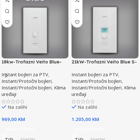
18kw-Trofazni Veito Blue-
21kW-Trofazni Veito Blue S-
Instant bojler za PTV-max.
Instant bojler za PTV-max.
Instant bojleri za PTV
,
Instant bojleri za PTV
,
Instant/Protočni bojleri
,
Instant/Protočni bojleri
,
Instant/Protočni bojleri
,
Klima
Instant/Protočni bojleri
,
Klima
uređaji
uređaji
Na zalihi
Na zalihi
969,00
KM
1.205,00
KM
Dodaj U Korpu
Dodaj U Korpu
Inverter
Inverter