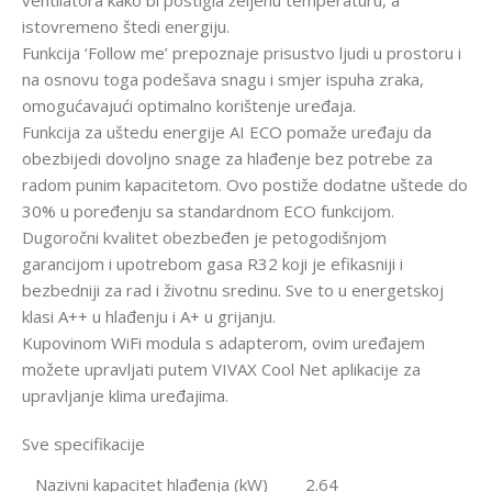
ventilatora kako bi postigla željenu temperaturu, a
istovremeno štedi energiju.
Funkcija ‘Follow me’ prepoznaje prisustvo ljudi u prostoru i
na osnovu toga podešava snagu i smjer ispuha zraka,
omogućavajući optimalno korištenje uređaja.
Funkcija za uštedu energije AI ECO pomaže uređaju da
obezbijedi dovoljno snage za hlađenje bez potrebe za
radom punim kapacitetom. Ovo postiže dodatne uštede do
30% u poređenju sa standardnom ECO funkcijom.
Dugoročni kvalitet obezbeđen je petogodišnjom
garancijom i upotrebom gasa R32 koji je efikasniji i
bezbedniji za rad i životnu sredinu. Sve to u energetskoj
klasi A++ u hlađenju i A+ u grijanju.
Kupovinom WiFi modula s adapterom, ovim uređajem
možete upravljati putem VIVAX Cool Net aplikacije za
upravljanje klima uređajima.
Sve specifikacije
Nazivni kapacitet hlađenja (kW)
2.64