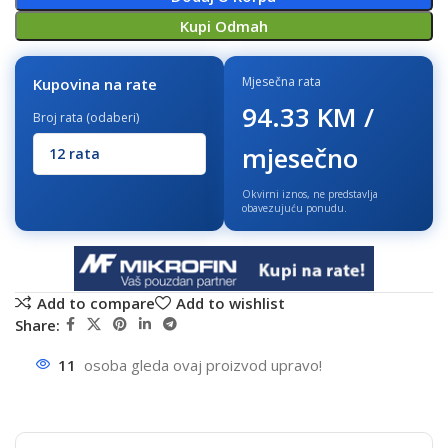
Kupi Odmah
Mjesečna rata
Kupovina na rate
94.33 KM /
Broj rata (odaberi)
mjesečno
Okvirni iznos, ne predstavlja
obavezujuću ponudu.
Add to compare
Add to wishlist
Share:
11
osoba gleda ovaj proizvod upravo!