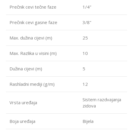
Prečnik cevi tečne faze
1/4”
Prečnik cevi gasne faze
3/8”
Max. dužina cijevi (m)
25
Max. Razlika u visini (m)
10
Dužina cijevi (m)
5
Rashladni mediji (g/m)
12
Sistem razdvajanja
Vrsta uređaja
zidova
Boja uređaja
Bijela