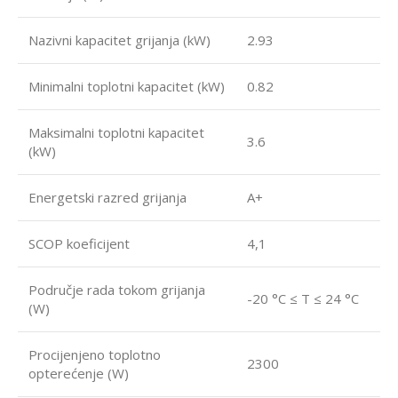
Nazivni kapacitet grijanja (kW)
2.93
Minimalni toplotni kapacitet (kW)
0.82
Maksimalni toplotni kapacitet
3.6
(kW)
Energetski razred grijanja
A+
SCOP koeficijent
4,1
Područje rada tokom grijanja
-20 °C ≤ T ≤ 24 °C
(W)
Procijenjeno toplotno
2300
opterećenje (W)