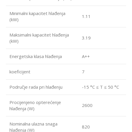
Minimalni kapacitet hlađenja
1.11
(kW)
Maksimalni kapacitet hlađenja
3.19
(kW)
Energetska klasa hlađenja
A++
koeficijent
7
Područje rada pri hlađenju
-15 °C ≤ T ≤ 50 °C
Procijenjeno opterećenje
2600
hlađenja (W)
Nominalna ulazna snaga
820
hlađenja (W)