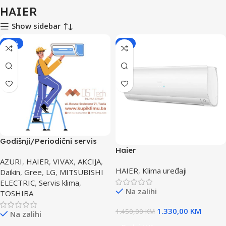
HAIER
Show sidebar
-29%
-8%
Godišnji/Periodični servis
Haier
klima uređaja
AS25S2SF1FA/1U25S2SM1FA
AZURI
,
HAIER
,
VIVAX
,
AKCIJA
,
HAIER
,
Klima uređaji
BIJELA klima FLEXIS PLUS
Daikin
,
Gree
,
LG
,
MITSUBISHI
WI-FI
ELECTRIC
,
Servis klima
,
Na zalihi
TOSHIBA
1.330,00
KM
1.450,00
KM
Na zalihi