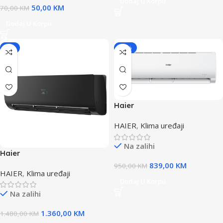
Dodaj U Korpu
50,00
KM
70,00
KM
Dodaj U Korpu
-8%
-12%
Haier
AS25TAEHRA/1U25YEFFRA
HAIER
,
Klima uređaji
klima TUNDRA GREEN PLUS
WI-FI
Na zalihi
Haier
AS25S2SF1FA/1U25S2SM1FA
839,00
KM
950,00
KM
HAIER
,
Klima uređaji
MAT CRNA klima FLEXIS
Dodaj U Korpu
PLUS WI-FI
Na zalihi
1.360,00
KM
1.480,00
KM