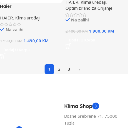
HAIER
,
Klima uređaji
,
klima EXPERT NORDIC
Haier
Optimizirano za Grijanje
INVERTER
AS35XCAHRA/1U35S2SM1FA
HAIER
,
Klima uređaji
klima EXPERT INVERTER
Na zalihi
Na zalihi
1.900,00
KM
2.100,00
KM
Dodaj U Korpu
1.490,00
KM
1.599,00
KM
Dodaj U Korpu
1
2
3
→
Klima Shop
Bosne Srebrene 71, 75000
Tuzla