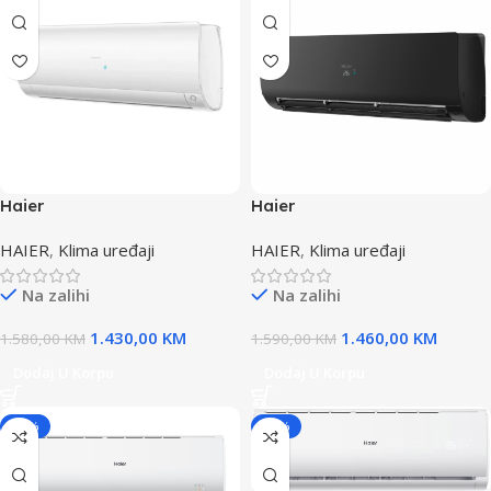
Haier
Haier
AS35S2SF1FA/1U35S2SM1FA
AS35S2SF1FA/1U35S2SM1FA
HAIER
,
Klima uređaji
HAIER
,
Klima uređaji
BIJELA klima FLEXIS PLUS
MAT CRNA klima FLEXIS
WI-FI
PLUS WI-FI
Na zalihi
Na zalihi
1.430,00
KM
1.460,00
KM
1.580,00
KM
1.590,00
KM
Dodaj U Korpu
Dodaj U Korpu
-16%
-17%