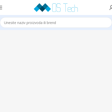
Početna
Klime
HAIER