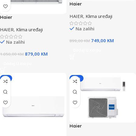
Haier
AS35TAMHRA/1U35YEFFRA
HAIER
,
Klima uređaji
klima TIDE PLUS WI-FI
Haier
INVERTER
AS35TADHRA/1U35MEEFRA
Na zalihi
HAIER
,
Klima uređaji
klima TUNDRA GREEN PLUS
WI-FI
749,00
KM
899,00
KM
Na zalihi
Dodaj U Korpu
879,00
KM
1.050,00
KM
Dodaj U Korpu
-7%
-10%
Haier
AS35XCHHRA/1U35KEFRA-NR