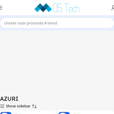
Početna
Klime
AZURI
AZURI
Show sidebar