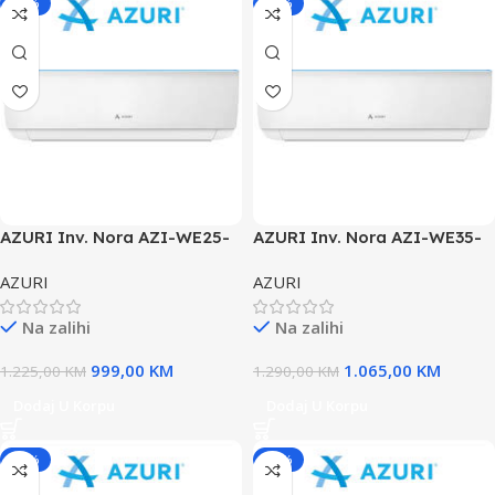
-18%
-17%
AZURI Inv. Nora AZI-WE25-
AZURI Inv. Nora AZI-WE35-
09ka
12ka
AZURI
AZURI
Na zalihi
Na zalihi
999,00
KM
1.065,00
KM
1.225,00
KM
1.290,00
KM
Dodaj U Korpu
Dodaj U Korpu
-18%
-18%