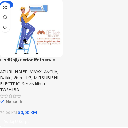
-29%
Godišnji/Periodični servis
klima uređaja
AZURI
,
HAIER
,
VIVAX
,
AKCIJA
,
Daikin
,
Gree
,
LG
,
MITSUBISHI
ELECTRIC
,
Servis klima
,
TOSHIBA
Na zalihi
50,00
KM
70,00
KM
Dodaj U Korpu