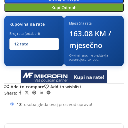
Kupi Odmah
Mjesečna rata
Kupovina na rate
163.08 KM /
Broj rata (odaberi)
mjesečno
Okvirni iznos, ne predstavlja
obavezujuću ponudu.
Add to compare
Add to wishlist
Share:
18
osoba gleda ovaj proizvod upravo!