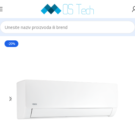
Početna
Klime
VIVAX
-20%