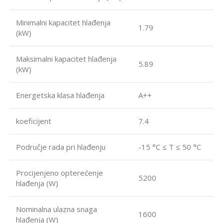
Minimalni kapacitet hlađenja
1.79
(kW)
Maksimalni kapacitet hlađenja
5.89
(kW)
Energetska klasa hlađenja
A++
koeficijent
7.4
Područje rada pri hlađenju
-15 °C ≤ T ≤ 50 °C
Procijenjeno opterećenje
5200
hlađenja (W)
Nominalna ulazna snaga
1600
hlađenja (W)