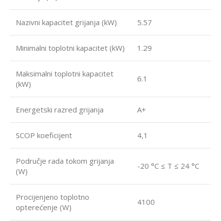
Nazivni kapacitet grijanja (kW)
5.57
Minimalni toplotni kapacitet (kW)
1.29
Maksimalni toplotni kapacitet
6.1
(kW)
Energetski razred grijanja
A+
SCOP koeficijent
4,1
Područje rada tokom grijanja
-20 °C ≤ T ≤ 24 °C
(W)
Procijenjeno toplotno
4100
opterećenje (W)