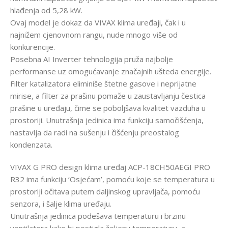
hlađenja od 5,28 kW.
Ovaj model je dokaz da VIVAX klima uređaji, čak i u
najnižem cjenovnom rangu, nude mnogo više od
konkurencije.
Posebna AI Inverter tehnologija pruža najbolje
performanse uz omogućavanje značajnih ušteda energije.
Filter katalizatora eliminiše štetne gasove i neprijatne
mirise, a filter za prašinu pomaže u zaustavljanju čestica
prašine u uređaju, čime se poboljšava kvalitet vazduha u
prostoriji. Unutrašnja jedinica ima funkciju samočišćenja,
nastavlja da radi na sušenju i čišćenju preostalog
kondenzata.
VIVAX G PRO design klima uređaj ACP-18CH50AEGI PRO
R32 ima funkciju ‘Osjećam’, pomoću koje se temperatura u
prostoriji očitava putem daljinskog upravljača, pomoću
senzora, i šalje klima uređaju.
Unutrašnja jedinica podešava temperaturu i brzinu