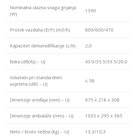
Nominalna ulazna snaga grijanja
1390
(W)
Protok vazduha (ErP) (m3/h)
800/600/470
Kapacitet dehumidifikacije (L/h)
2,0
Buka (dB(A)) – UJ
43.0/35.5/33.5/20.0
Volumen pri standardnim
≤ 58
uvjetima (dB) – UJ
Dimenzije uređaja (mm) – UJ
975 x 218 x 308
Dimenzije ambalaže (mm) – UJ
1035 x 295 x 385
Neto / bruto težina (kg) – UJ
13,3/10,3