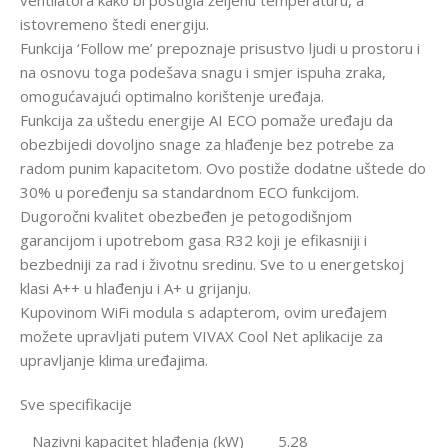
ventilatora kako bi postigla željenu temperaturu, a
istovremeno štedi energiju.
Funkcija ‘Follow me’ prepoznaje prisustvo ljudi u prostoru i
na osnovu toga podešava snagu i smjer ispuha zraka,
omogućavajući optimalno korištenje uređaja.
Funkcija za uštedu energije AI ECO pomaže uređaju da
obezbijedi dovoljno snage za hlađenje bez potrebe za
radom punim kapacitetom. Ovo postiže dodatne uštede do
30% u poređenju sa standardnom ECO funkcijom.
Dugoročni kvalitet obezbeđen je petogodišnjom
garancijom i upotrebom gasa R32 koji je efikasniji i
bezbedniji za rad i životnu sredinu. Sve to u energetskoj
klasi A++ u hlađenju i A+ u grijanju.
Kupovinom WiFi modula s adapterom, ovim uređajem
možete upravljati putem VIVAX Cool Net aplikacije za
upravljanje klima uređajima.
Sve specifikacije
Nazivni kapacitet hlađenja (kW)
5.28