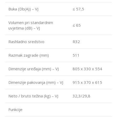
Buka (Db(A)) – VJ
≤ 57,5
Volumen pri standardnim
≤ 65
uvjetima (dB) – VJ
Rashladno sredstvo
R32
Razmak zagrade (mm)
511
Dimenzije uređaja (mm) – VJ
805 x 330 x 554
Dimenzije pakovanja (mm) – VJ
915 x 370 x 615
Neto / bruto težina (kg) – VJ
32,3/29,8
Funkcije