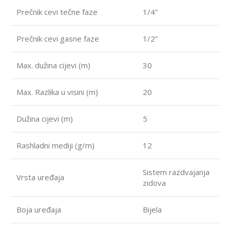
Prečnik cevi tečne faze
1/4”
Prečnik cevi gasne faze
1/2”
Max. dužina cijevi (m)
30
Max. Razlika u visini (m)
20
Dužina cijevi (m)
5
Rashladni mediji (g/m)
12
Sistem razdvajanja
Vrsta uređaja
zidova
Boja uređaja
Bijela