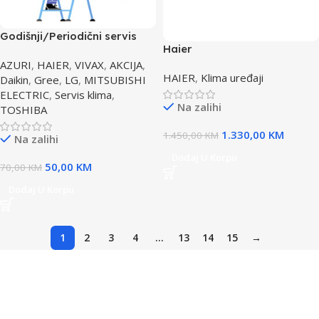
Godišnji/Periodični servis
Haier
klima uređaja
AS25S2SF1FA/1U25S2SM1FA
AZURI
,
HAIER
,
VIVAX
,
AKCIJA
,
HAIER
,
Klima uređaji
BIJELA klima FLEXIS PLUS
Daikin
,
Gree
,
LG
,
MITSUBISHI
WI-FI
ELECTRIC
,
Servis klima
,
Na zalihi
TOSHIBA
1.330,00
KM
1.450,00
KM
Na zalihi
Dodaj U Korpu
50,00
KM
70,00
KM
Dodaj U Korpu
1
2
3
4
…
13
14
15
→