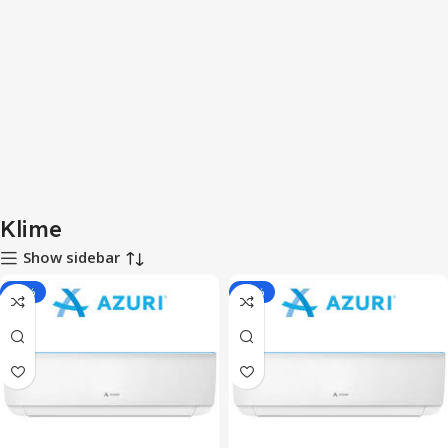
Klime
Show sidebar
-18%
-17%