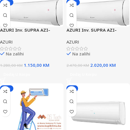
-10%
-18%
AZURI Inv. SUPRA AZI-
AZURI Inv. SUPRA AZI-
WO35VF-12ka
WO50VF-18ka
AZURI
AZURI
Na zalihi
Na zalihi
1.150,00
KM
2.020,00
KM
1.280,00
KM
2.470,00
KM
Dodaj U Korpu
Dodaj U Korpu
-29%
-8%