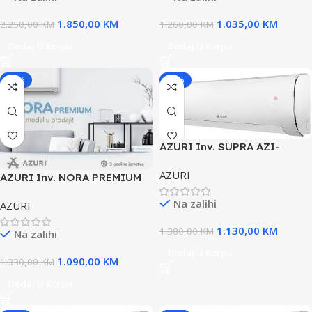
1.850,00
KM
1.035,00
KM
2.250,00
KM
1.260,00
KM
Dodaj U Korpu
Dodaj U Korpu
-18%
-18%
AZURI Inv. SUPRA AZI-
WO25VFI-09ka
AZURI
AZURI Inv. NORA PREMIUM
AZI-WA35-12ka
Na zalihi
AZURI
1.130,00
KM
1.380,00
KM
Na zalihi
Dodaj U Korpu
1.090,00
KM
1.330,00
KM
Dodaj U Korpu