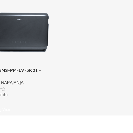
EMS-PM-LV-5K01 –
apajanja za upravljanje
NAPAJANJA
jom
lihi
j Više