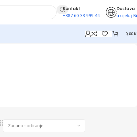
Kontakt
Dostava
+387 60 33 999 44
u cijeloj B
0,00
K