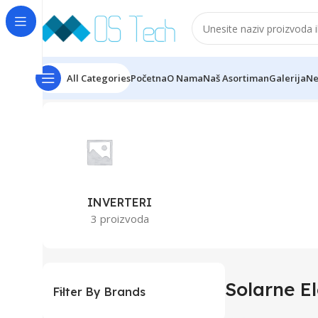
All Categories
Početna
O Nama
Naš Asortiman
Galerija
Ne
Početna
Solarne Elektrane
Prikaz svih 3 rezultata
INVERTERI
3 proizvoda
Solarne E
Filter By Brands