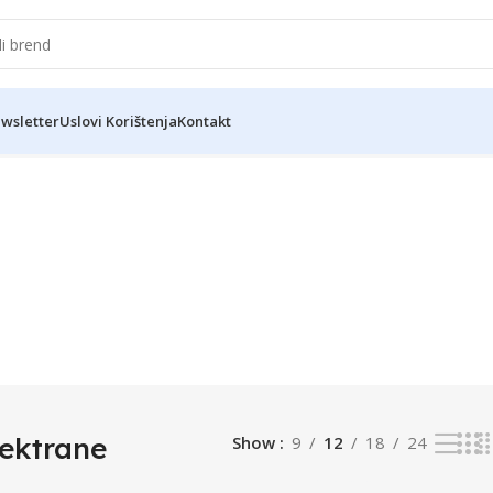
wsletter
Uslovi Korištenja
Kontakt
lektrane
Show
9
12
18
24