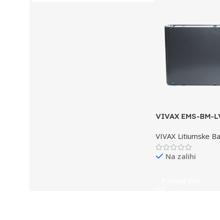
VIVAX EMS-BM-L
Litijum-željezo-f
VIVAX Litiumske Ba
baterijski modul
Na zalihi
Pročitaj Više