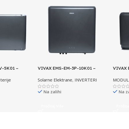
V-5K01 –
VIVAX EMS-EM-3P-10K01 –
VIVAX 
osfatni
Trofazni inverter za napredna
Modul n
terije
Solarne Elektrane
,
INVERTERI
MODUL 
energetska rješenja
energi
Na zalihi
Na za
Pročitaj Više
Pročita