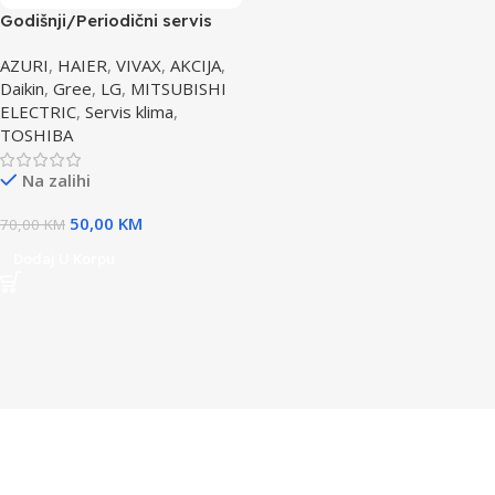
Godišnji/Periodični servis
klima uređaja
AZURI
,
HAIER
,
VIVAX
,
AKCIJA
,
Daikin
,
Gree
,
LG
,
MITSUBISHI
ELECTRIC
,
Servis klima
,
TOSHIBA
Na zalihi
50,00
KM
70,00
KM
Dodaj U Korpu