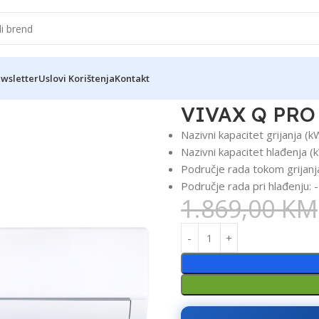
wsletter
Uslovi Korištenja
Kontakt
I PRO R32
VIVAX Q PRO
Nazivni kapacitet grijanja (k
Nazivni kapacitet hlađenja (
Područje rada tokom grijanja
Područje rada pri hlađenju: 
1.869,00
KM