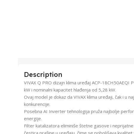
Description
VIVAX Q PRO dizajn klima uređaj ACP-18CH50AEQI PRO
kW i nominalni kapacitet hlađenja od 5,28 kW.
Ovaj model je dokaz da VIVAX klima uređaji, čak i u 
konkurencije.
Posebna AI Inverter tehnologija pruža najbolje perf
energije.
Filter katalizatora eliminiše štetne gasove i neprijatne
čestica prašine u uređaju, čime se poboljšava kvalitet 