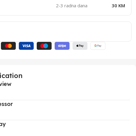
2-3 radna dana
30 KM
ication
view
essor
ay