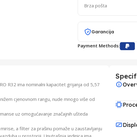
Brza pošta
Garancija
Payment Methods:
Specif
Over
 R32 ima nominalni kapacitet grijanja od 5,57
najnižem cjenovnom rangu, nude mnogo više od
Proc
ormanse uz omogućavanje značajnih ušteda
Displ
 mirise, a filter za prašinu pomaže u zaustavljanju
vazduha u prostoriji. Unutrašnja jedinica ima