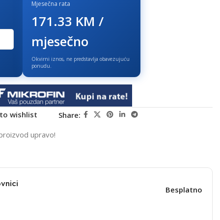
Mjesečna rata
171.33 KM /
mjesečno
Okvirni iznos, ne predstavlja obavezujuću
ponudu.
to wishlist
Share:
proizvod upravo!
vnici
Besplatno