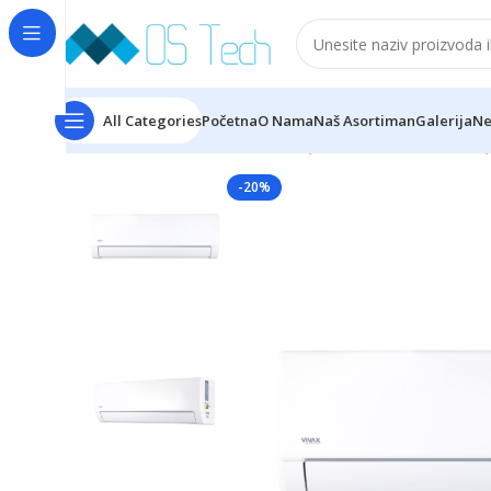
All Categories
Početna
O Nama
Naš Asortiman
Galerija
Ne
Početna
Klime
VIVAX
VIVAX Q PRO ACP-18CH50AEQ
-20%