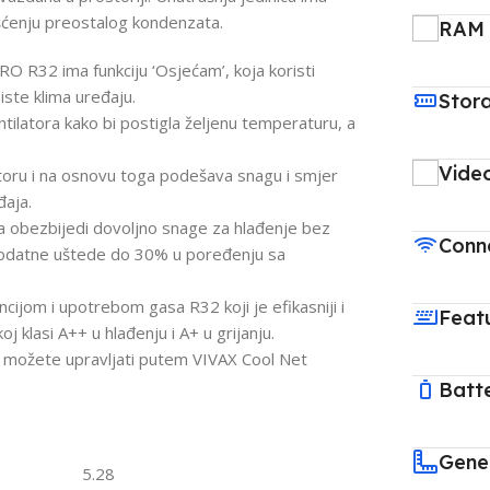
čišćenju preostalog kondenzata.
RAM
R32 ima funkciju ‘Osjećam’, koja koristi
iste klima uređaju.
Stor
tilatora kako bi postigla željenu temperaturu, a
Vide
storu i na osnovu toga podešava snagu i smjer
đaja.
a obezbijedi dovoljno snage za hlađenje bez
Conne
odatne uštede do 30% u poređenju sa
ijom i upotrebom gasa R32 koji je efikasniji i
Feat
j klasi A++ u hlađenju i A+ u grijanju.
možete upravljati putem VIVAX Cool Net
Batt
Gene
5.28