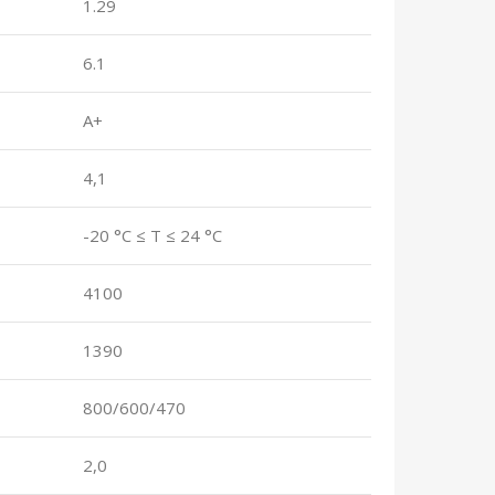
1.29
6.1
A+
4,1
-20 °C ≤ T ≤ 24 °C
4100
1390
800/600/470
2,0