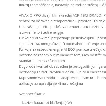
funkciju samočišćenja, nastavlja da radi na sušenju i 
VIVAX Q PRO dizajn klima uređaj ACP-18CH50AEQI PRO 
senzor za očitavanje temperature u prostoriji i slanje 
Unutrašnja jedinica podešava temperaturu i brzinu ven
istovremeno štedi energiju.
Funkcija ‘Follow me’ prepoznaje prisustvo ljudi u pro
ispuha zraka, omogućavajući optimalno korištenje ure
Funkcija za uštedu energije AI ECO pomaže uređaju d
potrebe za radom punim kapacitetom. Ovo postiže d
standardnom ECO funkcijom.
Dugoročni kvalitet obezbeđen je petogodišnjom garanc
bezbedniji za rad i životnu sredinu. Sve to u energetsko
Kupovinom WiFi modula s adapterom, ovim uređajem 
aplikacije za upravljanje klima uređajima.
Sve specifikacije
Nazivni kapacitet hlađenja (kW)