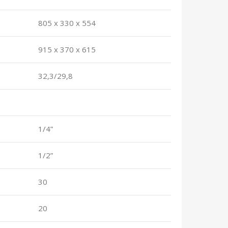
805 x 330 x 554
915 x 370 x 615
32,3/29,8
1/4”
1/2”
30
20