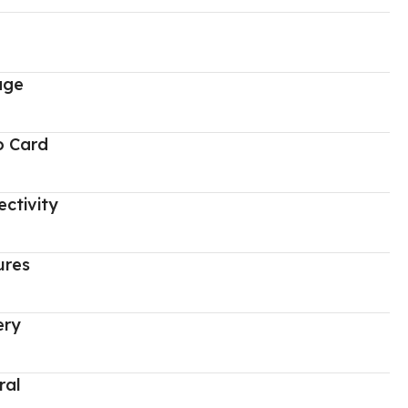
age
o Card
ctivity
ures
ery
ral