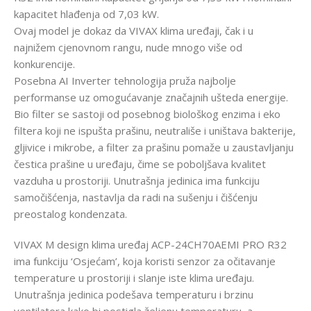
kapacitet hlađenja od 7,03 kW.
Ovaj model je dokaz da VIVAX klima uređaji, čak i u
najnižem cjenovnom rangu, nude mnogo više od
konkurencije.
Posebna AI Inverter tehnologija pruža najbolje
performanse uz omogućavanje značajnih ušteda energije.
Bio filter se sastoji od posebnog biološkog enzima i eko
filtera koji ne ispušta prašinu, neutrališe i uništava bakterije,
gljivice i mikrobe, a filter za prašinu pomaže u zaustavljanju
čestica prašine u uređaju, čime se poboljšava kvalitet
vazduha u prostoriji. Unutrašnja jedinica ima funkciju
samočišćenja, nastavlja da radi na sušenju i čišćenju
preostalog kondenzata.
VIVAX M design klima uređaj ACP-24CH70AEMI PRO R32
ima funkciju ‘Osjećam’, koja koristi senzor za očitavanje
temperature u prostoriji i slanje iste klima uređaju.
Unutrašnja jedinica podešava temperaturu i brzinu