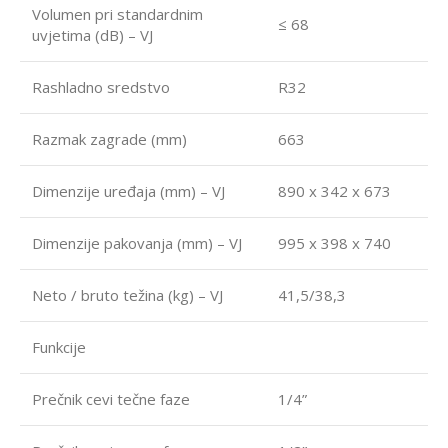
Volumen pri standardnim
≤ 68
uvjetima (dB) – VJ
Rashladno sredstvo
R32
Razmak zagrade (mm)
663
Dimenzije uređaja (mm) – VJ
890 x 342 x 673
Dimenzije pakovanja (mm) – VJ
995 x 398 x 740
Neto / bruto težina (kg) – VJ
41,5/38,3
Funkcije
Prečnik cevi tečne faze
1/4”