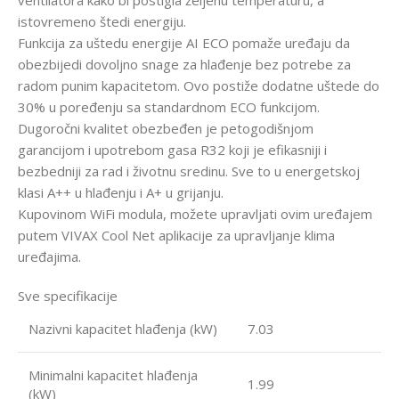
ventilatora kako bi postigla željenu temperaturu, a
istovremeno štedi energiju.
Funkcija za uštedu energije AI ECO pomaže uređaju da
obezbijedi dovoljno snage za hlađenje bez potrebe za
radom punim kapacitetom. Ovo postiže dodatne uštede do
30% u poređenju sa standardnom ECO funkcijom.
Dugoročni kvalitet obezbeđen je petogodišnjom
garancijom i upotrebom gasa R32 koji je efikasniji i
bezbedniji za rad i životnu sredinu. Sve to u energetskoj
klasi A++ u hlađenju i A+ u grijanju.
Kupovinom WiFi modula, možete upravljati ovim uređajem
putem VIVAX Cool Net aplikacije za upravljanje klima
uređajima.
Sve specifikacije
Nazivni kapacitet hlađenja (kW)
7.03
Minimalni kapacitet hlađenja
1.99
(kW)