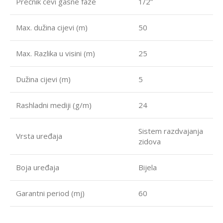
Prečnik cevi gasne faze
1/2”
Max. dužina cijevi (m)
50
Max. Razlika u visini (m)
25
Dužina cijevi (m)
5
Rashladni mediji (g/m)
24
Sistem razdvajanja
Vrsta uređaja
zidova
Boja uređaja
Bijela
Garantni period (mj)
60