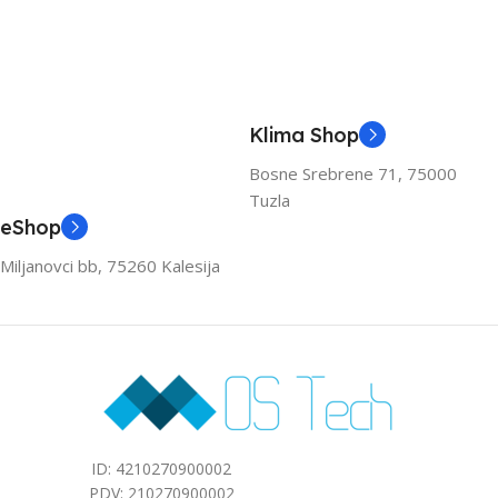
(HLAĐENJE)
(HLAĐENJE)
A++
A++
KAPACITET HLAĐENJA
KAPACITET HLAĐENJA
Klima Shop
(KW)
(KW)
Bosne Srebrene 71, 75000
Tuzla
3.6
3.6
eShop
Miljanovci bb, 75260 Kalesija
ZA PROSTOR DO (M2)
ZA PROSTOR DO (M2)
40
40
ID: 4210270900002
PDV: 210270900002