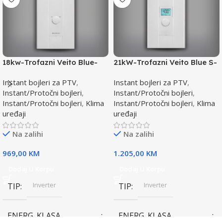
18kw-Trofazni Veito Blue-
21kW-Trofazni Veito Blue S-
Instant bojler za PTV-max.
Instant bojler za PTV-max.
Instant bojleri za PTV
,
Instant bojleri za PTV
,
Instant/Protočni bojleri
,
Instant/Protočni bojleri
,
Instant/Protočni bojleri
,
Klima
Instant/Protočni bojleri
,
Klima
uređaji
uređaji
Na zalihi
Na zalihi
969,00
KM
1.205,00
KM
Dodaj U Korpu
Dodaj U Korpu
Inverter
Inverter
TIP
TIP
ENERG. KLASA
ENERG. KLASA