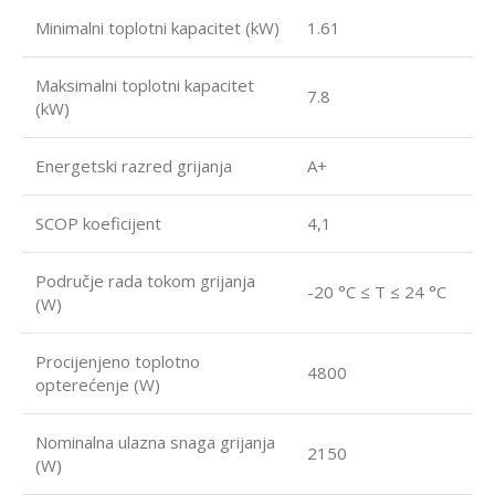
Minimalni toplotni kapacitet (kW)
1.61
Maksimalni toplotni kapacitet
7.8
(kW)
Energetski razred grijanja
A+
SCOP koeficijent
4,1
Područje rada tokom grijanja
-20 °C ≤ T ≤ 24 °C
(W)
Procijenjeno toplotno
4800
opterećenje (W)
Nominalna ulazna snaga grijanja
2150
(W)