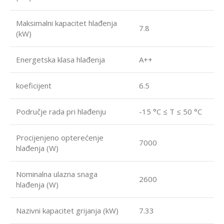
Maksimalni kapacitet hlađenja
7.8
(kW)
Energetska klasa hlađenja
A++
koeficijent
6.5
Područje rada pri hlađenju
-15 °C ≤ T ≤ 50 °C
Procijenjeno opterećenje
7000
hlađenja (W)
Nominalna ulazna snaga
2600
hlađenja (W)
Nazivni kapacitet grijanja (kW)
7.33