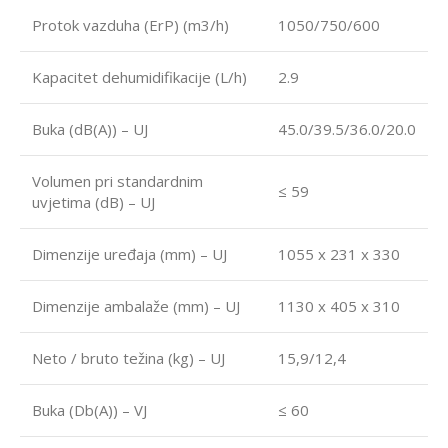
Protok vazduha (ErP) (m3/h)
1050/750/600
Kapacitet dehumidifikacije (L/h)
2.9
Buka (dB(A)) – UJ
45.0/39.5/36.0/20.0
Volumen pri standardnim
≤ 59
uvjetima (dB) – UJ
Dimenzije uređaja (mm) – UJ
1055 x 231 x 330
Dimenzije ambalaže (mm) – UJ
1130 x 405 x 310
Neto / bruto težina (kg) – UJ
15,9/12,4
Buka (Db(A)) – VJ
≤ 60