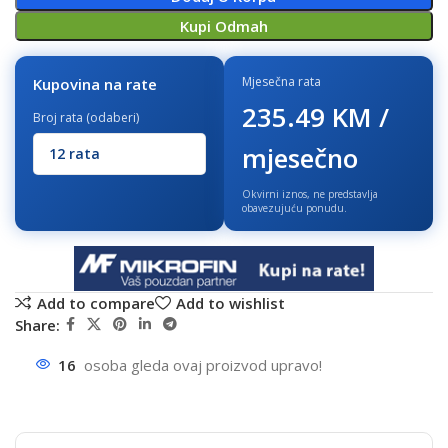
Kupi Odmah
Mjesečna rata
Kupovina na rate
235.49 KM /
Broj rata (odaberi)
mjesečno
Okvirni iznos, ne predstavlja
obavezujuću ponudu.
Add to compare
Add to wishlist
Share:
16
osoba gleda ovaj proizvod upravo!