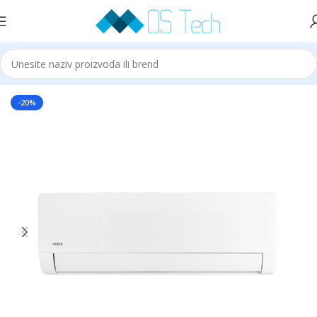
Početna
Klime
VIVAX
-20%