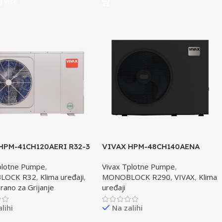
j Više
HPM-41CH120AERI R32-3
VIVAX HPM-48CH140AENA
na pumpa
R290-3 toplotna pumpa
plotne Pumpe
,
Vivax Tplotne Pumpe
,
VISOKOTEMPERATURNA
LOCK R32
,
Klima uređaji
,
MONOBLOCK R290
,
VIVAX
,
Klima
rano za Grijanje
uređaji
lihi
Na zalihi