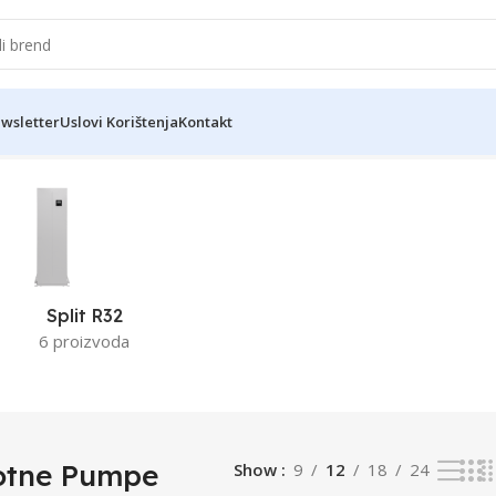
wsletter
Uslovi Korištenja
Kontakt
od 22 rezultata
Split R32
6 proizvoda
otne Pumpe
Show
9
12
18
24