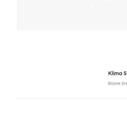
Pročitaj Više
Klima 
Bosne Sr