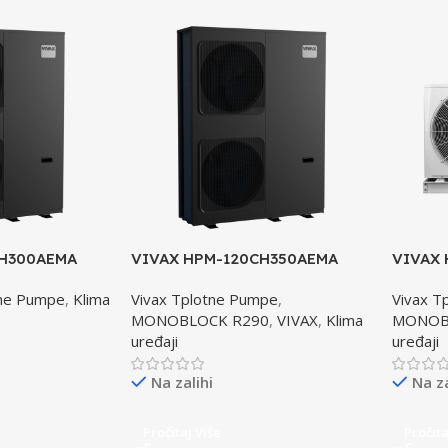
CH300AEMA
VIVAX HPM-120CH350AEMA
VIVAX 
 pumpa
R290-3 toplotna pumpa
R32 to
tne Pumpe
,
Klima
Vivax Tplotne Pumpe
,
Vivax T
VISOKOTEMPERATURNA
MONOBLOCK R290
,
VIVAX
,
Klima
MONOB
uređaji
uređaji
Na zalihi
Na za
Pročitaj Više
Pročita