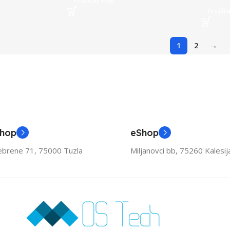
Pročitaj Više
Pročita
1
2
→
Shop
eShop
ebrene 71, 75000 Tuzla
Miljanovci bb, 75260 Kalesij