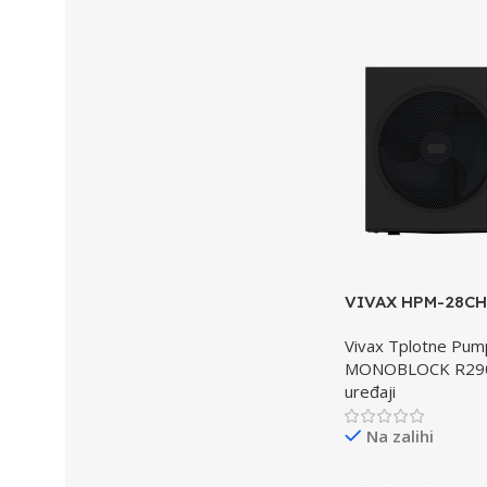
VIVAX HPM-28CH
1 toplotna pump
Vivax Tplotne Pu
VISOKOTEMPER
MONOBLOCK R29
uređaji
Na zalihi