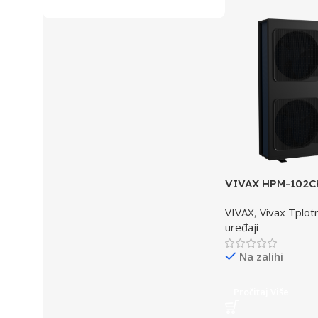
VIVAX HPM-102
R290-3 toplotna
VIVAX
,
Vivax Tplo
uređaji
Na zalihi
Pročitaj Više