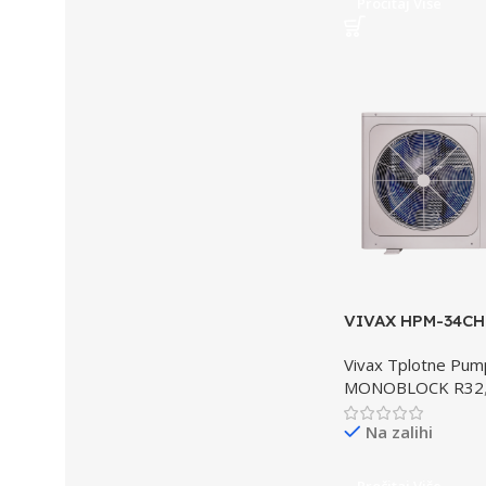
Pročitaj Više
VIVAX HPM-34CH
toplotna pumpa
Vivax Tplotne Pu
MONOBLOCK R32
Na zalihi