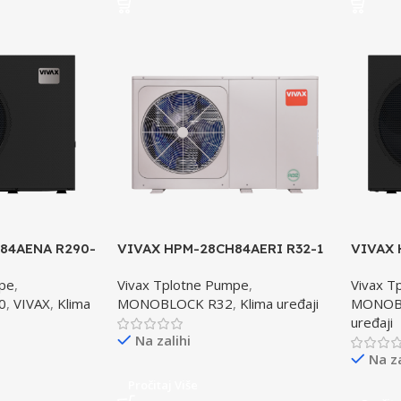
84AENA R290-
VIVAX HPM-28CH84AERI R32-1
VIVAX
a
toplotna pumpa
R290-1
mpe
,
Vivax Tplotne Pumpe
,
Vivax T
ATURNA
VISOK
0
,
VIVAX
,
Klima
MONOBLOCK R32
,
Klima uređaji
MONOB
uređaji
Na zalihi
Na za
Pročitaj Više