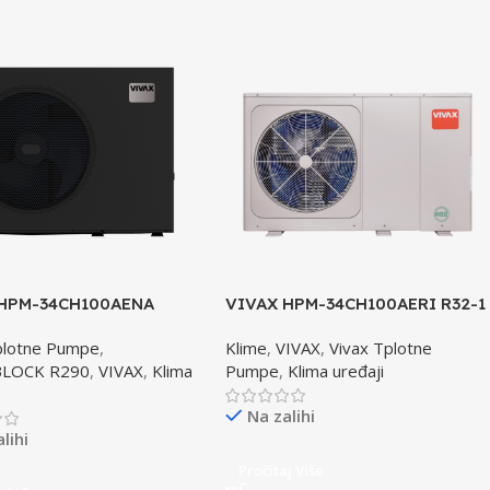
 HPM-34CH100AENA
VIVAX HPM-34CH100AERI R32-1
 toplotna pumpa
toplotna pumpa
plotne Pumpe
,
Klime
,
VIVAX
,
Vivax Tplotne
OTEMPERATURNA
LOCK R290
,
VIVAX
,
Klima
Pumpe
,
Klima uređaji
Na zalihi
lihi
Pročitaj Više