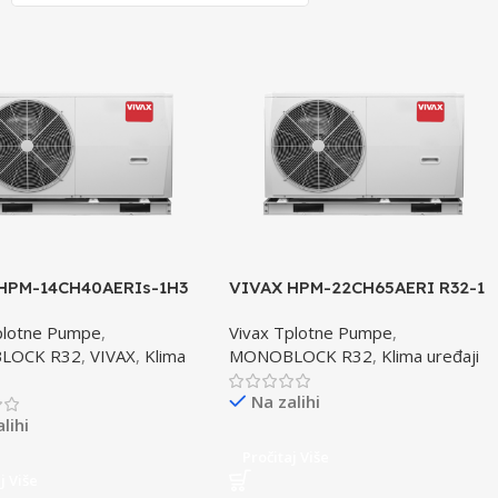
HPM-14CH40AERIs-1H3
VIVAX HPM-22CH65AERI R32-1
plotna pumpa
toplotna pumpa
plotne Pumpe
,
Vivax Tplotne Pumpe
,
LOCK R32
,
VIVAX
,
Klima
MONOBLOCK R32
,
Klima uređaji
Na zalihi
lihi
Pročitaj Više
j Više