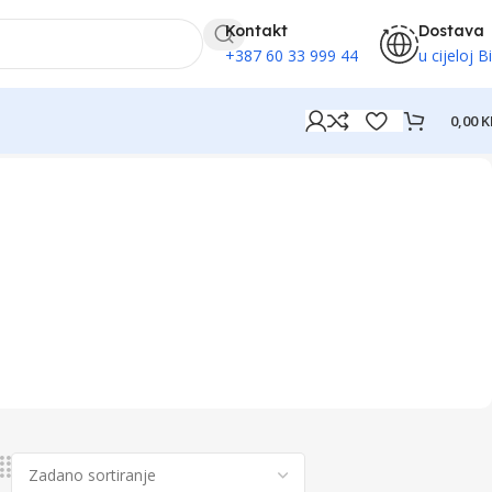
Kontakt
Dostava
+387 60 33 999 44
u cijeloj B
0,00
K