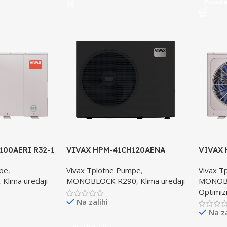
Pročita
100AERI R32-1
VIVAX HPM-41CH120AENA
VIVAX 
R290-3 toplotna pumpa
toplot
mpe
,
Vivax Tplotne Pumpe
,
Vivax T
VISOKOTEMPERATURNA
,
Klima uređaji
MONOBLOCK R290
,
Klima uređaji
MONOB
Optimizi
Na zalihi
Na za