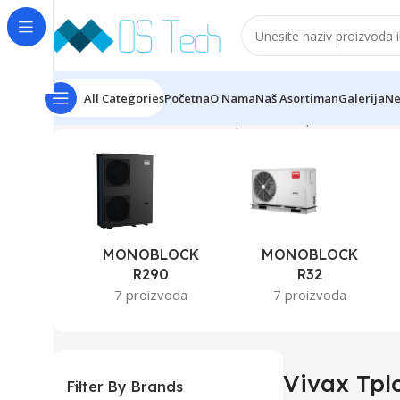
All Categories
Početna
O Nama
Naš Asortiman
Galerija
Ne
Početna
Klime
VIVAX
Vivax Tplotne Pumpe
Prikaz 1–12 
MONOBLOCK
MONOBLOCK
R290
R32
7 proizvoda
7 proizvoda
Vivax Tpl
Filter By Brands