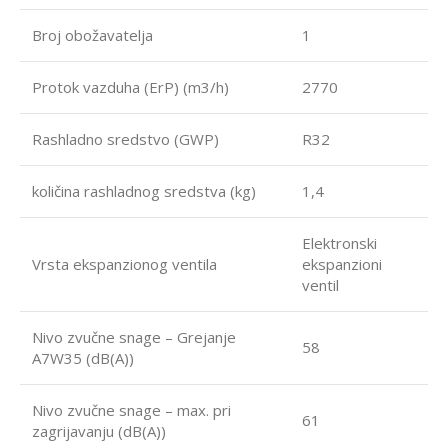
Broj obožavatelja
1
Protok vazduha (ErP) (m3/h)
2770
Rashladno sredstvo (GWP)
R32
količina rashladnog sredstva (kg)
1,4
Elektronski
Vrsta ekspanzionog ventila
ekspanzioni
ventil
Nivo zvučne snage – Grejanje
58
A7W35 (dB(A))
Nivo zvučne snage – max. pri
61
zagrijavanju (dB(A))