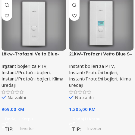
18kw-Trofazni Veito Blue-
21kW-Trofazni Veito Blue S-
Instant bojler za PTV-max.
Instant bojler za PTV-max.
Instant bojleri za PTV
,
Instant bojleri za PTV
,
Instant/Protočni bojleri
,
Instant/Protočni bojleri
,
Instant/Protočni bojleri
,
Klima
Instant/Protočni bojleri
,
Klima
uređaji
uređaji
Na zalihi
Na zalihi
969,00
KM
1.205,00
KM
Dodaj U Korpu
Dodaj U Korpu
Inverter
Inverter
TIP
TIP