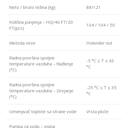
Neto / bruto težina (kg)
89/121
Količina punjenja – HQ/40 FT/20
104 / 104 / 50
FT(pcs)
Metoda veze
Holender nut
Radna površina spoljne
-5 °C ≤ T ≤ 43
temperature vazduha – hlađenje
°C
(°C)
Radna površina spoljne
-25 °C ≤ T ≤ 35
temperature vazduha – Grejanje
°C
(°C)
Izmenjivač toplote sa strane vode
Vrsta ploče
Pumpa za vodu – visina