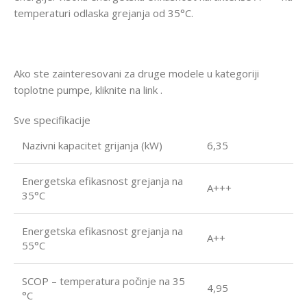
temperaturi odlaska grejanja od 35°C.
Ako ste zainteresovani za druge modele u kategoriji
toplotne pumpe, kliknite na link .
Sve specifikacije
Nazivni kapacitet grijanja (kW)
6,35
Energetska efikasnost grejanja na
A+++
35°C
Energetska efikasnost grejanja na
A++
55°C
SCOP – temperatura počinje na 35
4,95
°C