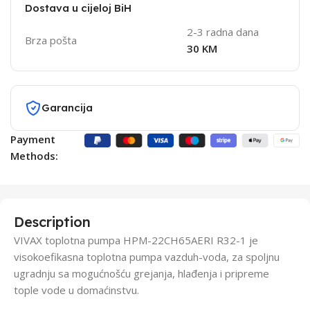
Dostava u cijeloj BiH
2-3 radna dana
Brza pošta
30 KM
Garancija
Payment
Methods:
Description
VIVAX toplotna pumpa HPM-22CH65AERI R32-1 je
visokoefikasna toplotna pumpa vazduh-voda, za spoljnu
ugradnju sa mogućnošću grejanja, hlađenja i pripreme
tople vode u domaćinstvu.