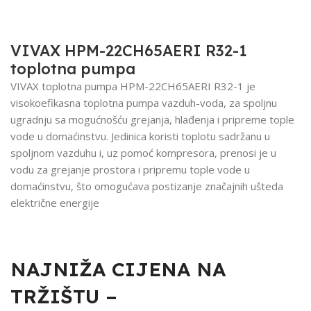
VIVAX HPM-22CH65AERI R32-1
toplotna pumpa
VIVAX toplotna pumpa HPM-22CH65AERI R32-1 je
visokoefikasna toplotna pumpa vazduh-voda, za spoljnu
ugradnju sa mogućnošću grejanja, hlađenja i pripreme tople
vode u domaćinstvu. Jedinica koristi toplotu sadržanu u
spoljnom vazduhu i, uz pomoć kompresora, prenosi je u
vodu za grejanje prostora i pripremu tople vode u
domaćinstvu, što omogućava postizanje značajnih ušteda
električne energije
NAJNIŽA CIJENA NA
TRŽIŠTU –