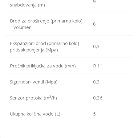
9
snabdevanja (m)
Brod za proširenje (primarno kolo)
8
– volumen
Ekspanzioni brod (primarno kolo) –
0,3
pritisak punjenja (Mpa)
Prečnik priključka za vodu (mm)
R 1″
Sigurnosni ventil (Mpa)
0,3
Senzor protoka (m³/h)
0,36
Ukupna količina vode (L)
5