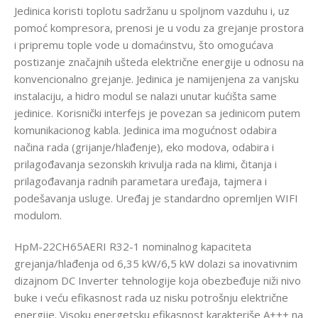
Jedinica koristi toplotu sadržanu u spoljnom vazduhu i, uz
pomoć kompresora, prenosi je u vodu za grejanje prostora
i pripremu tople vode u domaćinstvu, što omogućava
postizanje značajnih ušteda električne energije u odnosu na
konvencionalno grejanje. Jedinica je namijenjena za vanjsku
instalaciju, a hidro modul se nalazi unutar kućišta same
jedinice. Korisnički interfejs je povezan sa jedinicom putem
komunikacionog kabla. Jedinica ima mogućnost odabira
načina rada (grijanje/hlađenje), eko modova, odabira i
prilagođavanja sezonskih krivulja rada na klimi, čitanja i
prilagođavanja radnih parametara uređaja, tajmera i
podešavanja usluge. Uređaj je standardno opremljen WIFI
modulom.
HpM-22CH65AERI R32-1 nominalnog kapaciteta
grejanja/hlađenja od 6,35 kW/6,5 kW dolazi sa inovativnim
dizajnom DC Inverter tehnologije koja obezbeđuje niži nivo
buke i veću efikasnost rada uz nisku potrošnju električne
energije. Visoku energetsku efikasnost karakteriše A+++ na