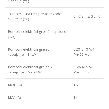
hlađenje (°C)
Temperatura rekuperacije vode –
6 °C ≤ T ≤ 35 °C
hlađenje (°C)
Pomoćni električni grejač – opciono
3
(kW)
Pomoćni električni grejač –
220-240 V/1
napajanje – 3 kW
Ph/50 Hz
Pomoćni električni grejač –
380-415 V/3
napajanje – 6 / 9 kW
Ph/50 Hz
MOP (A)
18
MCA (A)
14