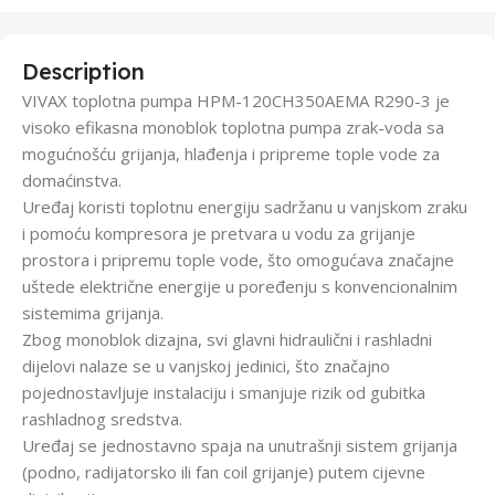
Description
VIVAX toplotna pumpa HPM-120CH350AEMA R290-3 je
visoko efikasna monoblok toplotna pumpa zrak-voda sa
mogućnošću grijanja, hlađenja i pripreme tople vode za
domaćinstva.
Uređaj koristi toplotnu energiju sadržanu u vanjskom zraku
i pomoću kompresora je pretvara u vodu za grijanje
prostora i pripremu tople vode, što omogućava značajne
uštede električne energije u poređenju s konvencionalnim
sistemima grijanja.
Zbog monoblok dizajna, svi glavni hidraulični i rashladni
dijelovi nalaze se u vanjskoj jedinici, što značajno
pojednostavljuje instalaciju i smanjuje rizik od gubitka
rashladnog sredstva.
Uređaj se jednostavno spaja na unutrašnji sistem grijanja
(podno, radijatorsko ili fan coil grijanje) putem cijevne