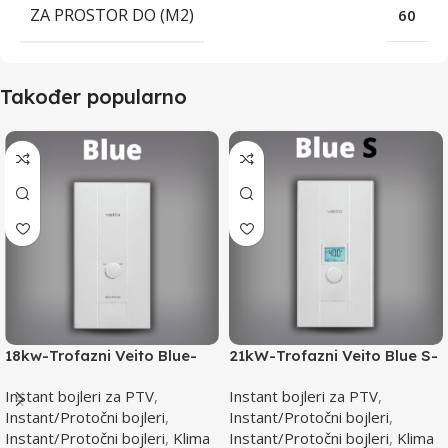
ZA PROSTOR DO (M2)
60
Također popularno
18kw-Trofazni Veito Blue-
21kW-Trofazni Veito Blue S-
Instant bojler za PTV-max.
Instant bojler za PTV-max.
Instant bojleri za PTV
,
Instant bojleri za PTV
,
Instant/Protočni bojleri
,
Instant/Protočni bojleri
,
Instant/Protočni bojleri
,
Klima
Instant/Protočni bojleri
,
Klima