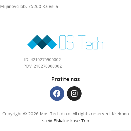
Miljanovci bb, 75260 Kalesija
ZA PROSTOR DO (M2)
ZA PROSTOR DO (M2)
40
40
ID: 4210270900002
PDV: 210270900002
Pratite nas
Copyright © 2026 Mos Tech d.o.o. All rights reserved. Kreirano
sa ❤️
Fiskalne kase Trio