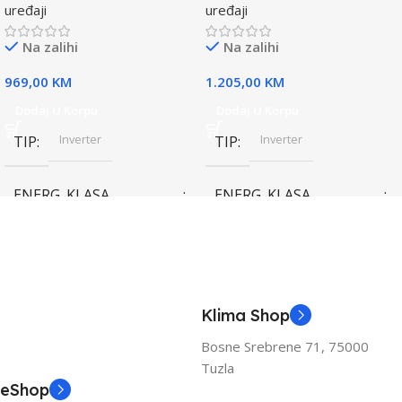
uređaji
uređaji
Na zalihi
Na zalihi
969,00
KM
1.205,00
KM
Dodaj U Korpu
Dodaj U Korpu
Inverter
Inverter
TIP
TIP
ENERG. KLASA
ENERG. KLASA
(HLAĐENJE)
(HLAĐENJE)
A++
A++
KAPACITET HLAĐENJA
KAPACITET HLAĐENJA
Klima Shop
(KW)
(KW)
Bosne Srebrene 71, 75000
Tuzla
3.6
3.6
eShop