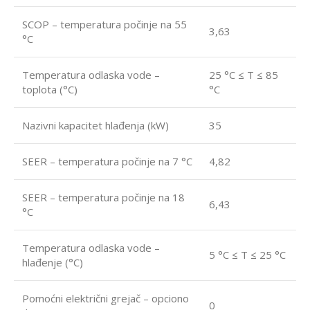
SCOP – temperatura počinje na 55
3,63
°C
Temperatura odlaska vode –
25 °C ≤ T ≤ 85
toplota (°C)
°C
Nazivni kapacitet hlađenja (kW)
35
SEER – temperatura počinje na 7 °C
4,82
SEER – temperatura počinje na 18
6,43
°C
Temperatura odlaska vode –
5 °C ≤ T ≤ 25 °C
hlađenje (°C)
Pomoćni električni grejač – opciono
0