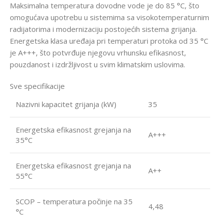
Maksimalna temperatura dovodne vode je do 85 °C, što
omogućava upotrebu u sistemima sa visokotemperaturnim
radijatorima i modernizaciju postojećih sistema grijanja.
Energetska klasa uređaja pri temperaturi protoka od 35 °C
je A+++, što potvrđuje njegovu vrhunsku efikasnost,
pouzdanost i izdržljivost u svim klimatskim uslovima.
Sve specifikacije
Nazivni kapacitet grijanja (kW)
35
Energetska efikasnost grejanja na
A+++
35°C
Energetska efikasnost grejanja na
A++
55°C
SCOP – temperatura počinje na 35
4,48
°C