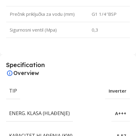
Prečnik priključka za vodu (mm)
G1 1/4″BSP
Sigurnosni ventil (Mpa)
0,3
Specification
Overview
TIP
Inverter
ENERG. KLASA (HLAĐENJE)
A+++
KAPACITET HLAĐENJA (KW)
5.57