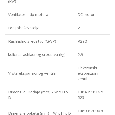
(kW)
Ventilator – tip motora
DC motor
Broj obožavatelja
2
Rashladno sredstvo (GWP)
R290
količina rashladnog sredstva (kg)
2,9
Elektronski
Vrsta ekspanzionog ventila
ekspanzioni
ventil
Dimenzije uređaja (mm) – W x H x
1384 x 1816 x
D
523
1480 x 2000 x
Dimenzije paketa (mm) – W x H x D