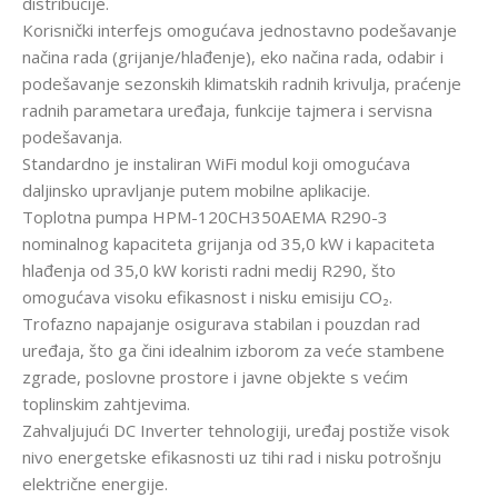
distribucije.
Korisnički interfejs omogućava jednostavno podešavanje
načina rada (grijanje/hlađenje), eko načina rada, odabir i
podešavanje sezonskih klimatskih radnih krivulja, praćenje
radnih parametara uređaja, funkcije tajmera i servisna
podešavanja.
Standardno je instaliran WiFi modul koji omogućava
daljinsko upravljanje putem mobilne aplikacije.
Toplotna pumpa HPM-120CH350AEMA R290-3
nominalnog kapaciteta grijanja od 35,0 kW i kapaciteta
hlađenja od 35,0 kW koristi radni medij R290, što
omogućava visoku efikasnost i nisku emisiju CO₂.
Trofazno napajanje osigurava stabilan i pouzdan rad
uređaja, što ga čini idealnim izborom za veće stambene
zgrade, poslovne prostore i javne objekte s većim
toplinskim zahtjevima.
Zahvaljujući DC Inverter tehnologiji, uređaj postiže visok
nivo energetske efikasnosti uz tihi rad i nisku potrošnju
električne energije.