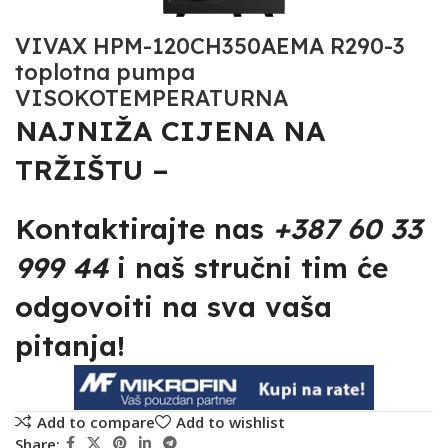
VIVAX HPM-120CH350AEMA R290-3
toplotna pumpa
VISOKOTEMPERATURNA
NAJNIŽA CIJENA NA
TRŽIŠTU –
Kontaktirajte nas
+387 60 33
999 44
i naš stručni tim će
odgovoiti na sva vaša
pitanja!
Add to compare
Add to wishlist
Share: