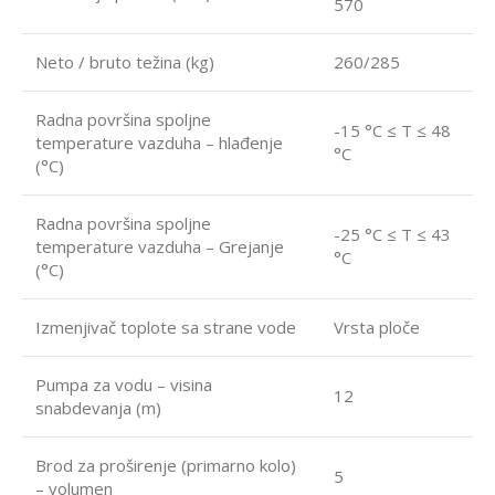
570
Neto / bruto težina (kg)
260/285
Radna površina spoljne
-15 °C ≤ T ≤ 48
temperature vazduha – hlađenje
°C
(°C)
Radna površina spoljne
-25 °C ≤ T ≤ 43
temperature vazduha – Grejanje
°C
(°C)
Izmenjivač toplote sa strane vode
Vrsta ploče
Pumpa za vodu – visina
12
snabdevanja (m)
Brod za proširenje (primarno kolo)
5
– volumen