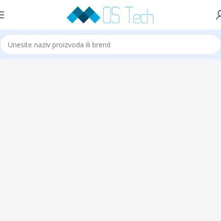
Početna
Klime
VIVAX
Vivax Podna