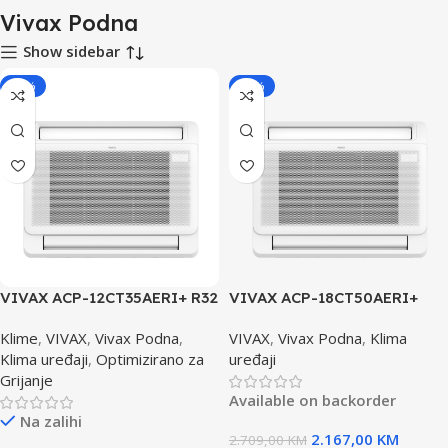
Vivax Podna
Show sidebar
-20%
-20%
VIVAX ACP-12CT35AERI+ R32
VIVAX ACP-18CT50AERI+
podni klima uređaj
R32 podni klima uređaj
Klime
,
VIVAX
,
Vivax Podna
,
VIVAX
,
Vivax Podna
,
Klima
Klima uređaji
,
Optimizirano za
uređaji
Grijanje
Available on backorder
Na zalihi
2.167,00
KM
2.709,00
KM