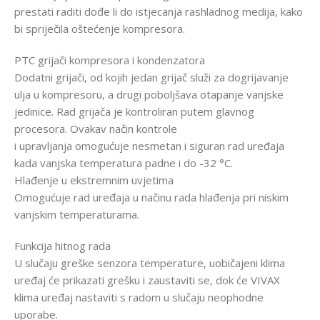
prestati raditi dođe li do istjecanja rashladnog medija, kako
bi spriječila oštećenje kompresora.
PTC grijači kompresora i kondenzatora
Dodatni grijači, od kojih jedan grijač služi za dogrijavanje
ulja u kompresoru, a drugi poboljšava otapanje vanjske
jedinice. Rad grijača je kontroliran putem glavnog
procesora. Ovakav način kontrole
i upravljanja omogućuje nesmetan i siguran rad uređaja
kada vanjska temperatura padne i do -32 °C.
Hlađenje u ekstremnim uvjetima
Omogućuje rad uređaja u načinu rada hlađenja pri niskim
vanjskim temperaturama.
Funkcija hitnog rada
U slučaju greške senzora temperature, uobičajeni klima
uređaj će prikazati grešku i zaustaviti se, dok će VIVAX
klima uređaj nastaviti s radom u slučaju neophodne
uporabe.