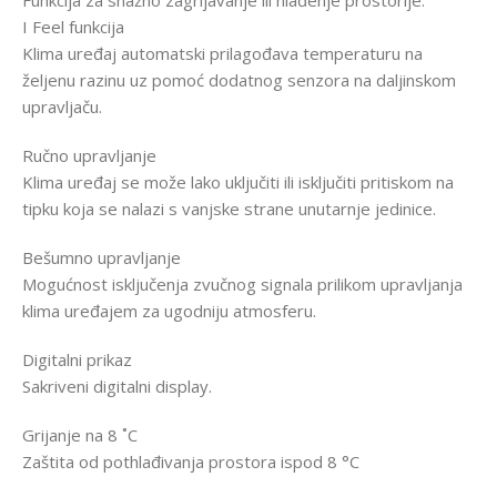
Funkcija za snažno zagrijavanje ili hlađenje prostorije.
I Feel funkcija
Klima uređaj automatski prilagođava temperaturu na
željenu razinu uz pomoć dodatnog senzora na daljinskom
upravljaču.
Ručno upravljanje
Klima uređaj se može lako uključiti ili isključiti pritiskom na
tipku koja se nalazi s vanjske strane unutarnje jedinice.
Bešumno upravljanje
Mogućnost isključenja zvučnog signala prilikom upravljanja
klima uređajem za ugodniju atmosferu.
Digitalni prikaz
Sakriveni digitalni display.
Grijanje na 8 ˚C
Zaštita od pothlađivanja prostora ispod 8 °C