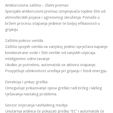
Antikorozivna zaštita – Zlatni premaz
Specijalni antikorozivni premaz izmjenjivača topline štiti od
atmosferskih pojava I agresivnog okruženja. Pomaže u
bržem procesu otapanja jedinice te boljoj efikasnosti u
grijanju.
Zaštitni pokrov ventila
Zaštita spojnih ventila na vanjskoj jedinici sprječava kapanje
kondenzirane vode I štiti ventile od vanjskih utjecaja.
Inteligentno odmrzavanje
Ukoliko je potrebno, automatski se aktivira otapanje.
Pospješuje učinkovitost uređaja pri grijanju I štedi energiju.
Detekcija I prikaz greška
Omogućuje prikazivanje opisa greške radi bržeg i lakšeg
rješavanja nastalog problema.
Senzor istjecanja rashladnog medija
Unutarnja jedinica će pokazati grešku “EC” i automatski će