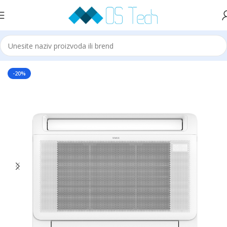
Početna
Klime
VIVAX
-20%