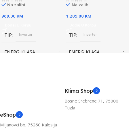
Na zalihi
Na zalihi
969,00
KM
1.205,00
KM
Dodaj U Korpu
Dodaj U Korpu
Inverter
Inverter
TIP
TIP
ENERG. KLASA
ENERG. KLASA
(HLAĐENJE)
(HLAĐENJE)
A++
A++
KAPACITET HLAĐENJA
KAPACITET HLAĐENJA
Klima Shop
(KW)
(KW)
Bosne Srebrene 71, 75000
Tuzla
3.6
3.6
eShop
Miljanovci bb, 75260 Kalesija
ZA PROSTOR DO (M2)
ZA PROSTOR DO (M2)