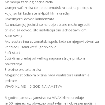
Memorija zadnjeg načina rada
Usmjerivači zraka će se automatski vratiti na poziciju u
kojoj su bili kada ste isključili klima uređaj.
Dvosmjerni odvod kondenzata
Na unutarnjoj jedinici se na obje strane može ugraditi
crijevo za odvod, što instalaciju čini jednostavnijom.
Auto swing
Ako sustav ima automatski ispuh, tada se njegovi otvori za
ventilaciju sami kreću gore-dolje.
Soft start
Štiti klima uređaj od velikog napona struje prilikom
pokretanja.
3 brzine protoka zraka
Mogućnost odabira brzine rada ventilatora unutarnje
jedinice.
VIVAX KLIME – 5 GODINA JAMSTVA
5 godina jamstva Jamstvo na VIVAX klima uređaje
je 60 mjeseci uz obvezno postavljanje i obvezan godišnji