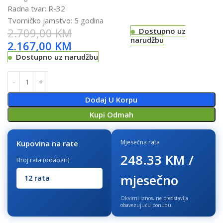
Radna tvar: R-32
Tvorničko jamstvo: 5 godina
2.709,00
KM
Dostupno uz
narudžbu
2.167,00
KM
Dostupno uz narudžbu
Dodaj U Korpu
Kupi Odmah
Mjesečna rata
Kupovina na rate
248.33 KM /
Broj rata (odaberi)
mjesečno
Okvirni iznos, ne predstavlja
obavezujuću ponudu.