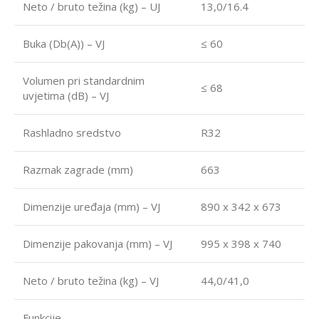
Neto / bruto težina (kg) – UJ
13,0/16.4
Buka (Db(A)) – VJ
≤ 60
Volumen pri standardnim
≤ 68
uvjetima (dB) – VJ
Rashladno sredstvo
R32
Razmak zagrade (mm)
663
Dimenzije uređaja (mm) – VJ
890 x 342 x 673
Dimenzije pakovanja (mm) – VJ
995 x 398 x 740
Neto / bruto težina (kg) – VJ
44,0/41,0
Funkcije