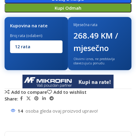
Kupi Odmah
Mjesečna rata
Kupovina na rate
268.49 KM /
Broj rata (odaberi)
mjesečno
Okvirni iznos, ne predstavlja
obavezujuću ponudu.
Add to compare
Add to wishlist
Share:
14
osoba gleda ovaj proizvod upravo!