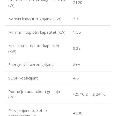
2120
(W)
Nazivni kapacitet grijanja (kW)
7.3
Minimalni toplotni kapacitet (kW)
1.55
Maksimalni toplotni kapacitet
9.38
(kW)
Energetski razred grijanja
A++
SCOP koeficijent
4,6
Područje rada tokom grijanja
-25 °C ≤ T ≤ 24 °C
(W)
Procijenjeno toplotno
4900
opterećenje (W)