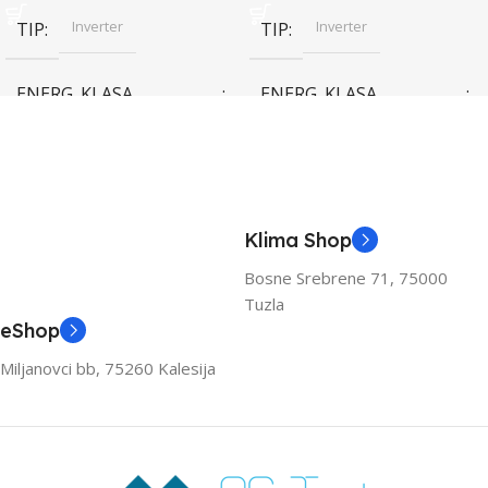
Inverter
Inverter
TIP
TIP
ENERG. KLASA
ENERG. KLASA
(HLAĐENJE)
(HLAĐENJE)
A++
A++
KAPACITET HLAĐENJA
KAPACITET HLAĐENJA
Klima Shop
(KW)
(KW)
Bosne Srebrene 71, 75000
Tuzla
3.6
3.6
eShop
Miljanovci bb, 75260 Kalesija
ZA PROSTOR DO (M2)
ZA PROSTOR DO (M2)
40
40