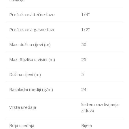
Prečnik cevi tečne faze
1/4”
Prečnik cevi gasne faze
1/2”
Max. dužina cijevi (m)
50
Max. Razlika u visini (m)
25
Dužina cijevi (m)
5
Rashladni mediji (g/m)
24
Sistem razdvajanja
Vrsta uređaja
zidova
Boja uređaja
Bijela