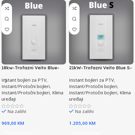
18kw-Trofazni Veito Blue-
21kW-Trofazni Veito Blue S-
Instant bojler za PTV-max.
Instant bojler za PTV-max.
Instant bojleri za PTV
,
Instant bojleri za PTV
,
Instant/Protočni bojleri
,
Instant/Protočni bojleri
,
Instant/Protočni bojleri
,
Klima
Instant/Protočni bojleri
,
Klima
uređaji
uređaji
Na zalihi
Na zalihi
969,00
KM
1.205,00
KM
Dodaj U Korpu
Dodaj U Korpu