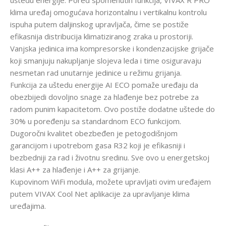
uštedu energije. Pored spomenutih funkcija, VIVAX R PRO
klima uređaj omogućava horizontalnu i vertikalnu kontrolu
ispuha putem daljinskog upravljača, čime se postiže
efikasnija distribucija klimatiziranog zraka u prostoriji.
Vanjska jedinica ima kompresorske i kondenzacijske grijače
koji smanjuju nakupljanje slojeva leda i time osiguravaju
nesmetan rad unutarnje jedinice u režimu grijanja.
Funkcija za uštedu energije AI ECO pomaže uređaju da
obezbijedi dovoljno snage za hlađenje bez potrebe za
radom punim kapacitetom. Ovo postiže dodatne uštede do
30% u poređenju sa standardnom ECO funkcijom.
Dugoročni kvalitet obezbeđen je petogodišnjom
garancijom i upotrebom gasa R32 koji je efikasniji i
bezbedniji za rad i životnu sredinu. Sve ovo u energetskoj
klasi A++ za hlađenje i A++ za grijanje.
Kupovinom WiFi modula, možete upravljati ovim uređajem
putem VIVAX Cool Net aplikacije za upravljanje klima
uređajima.