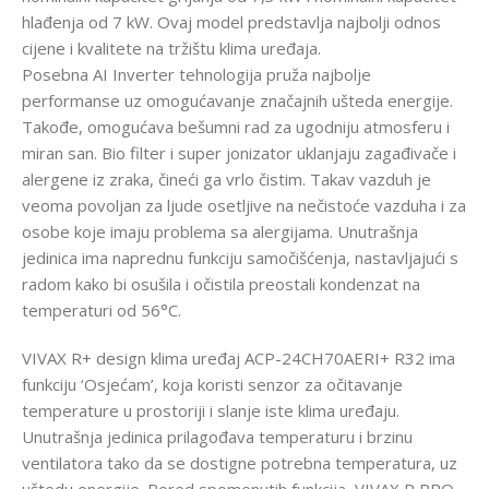
hlađenja od 7 kW. Ovaj model predstavlja najbolji odnos
cijene i kvalitete na tržištu klima uređaja.
Posebna AI Inverter tehnologija pruža najbolje
performanse uz omogućavanje značajnih ušteda energije.
Takođe, omogućava bešumni rad za ugodniju atmosferu i
miran san. Bio filter i super jonizator uklanjaju zagađivače i
alergene iz zraka, čineći ga vrlo čistim. Takav vazduh je
veoma povoljan za ljude osetljive na nečistoće vazduha i za
osobe koje imaju problema sa alergijama. Unutrašnja
jedinica ima naprednu funkciju samočišćenja, nastavljajući s
radom kako bi osušila i očistila preostali kondenzat na
temperaturi od 56°C.
VIVAX R+ design klima uređaj ACP-24CH70AERI+ R32 ima
funkciju ‘Osjećam’, koja koristi senzor za očitavanje
temperature u prostoriji i slanje iste klima uređaju.
Unutrašnja jedinica prilagođava temperaturu i brzinu
ventilatora tako da se dostigne potrebna temperatura, uz