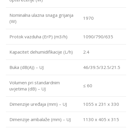
Nominalna ulazna snaga grijanja
1970
(W)
Protok vazduha (ErP) (m3/h)
1090/790/635
Kapacitet dehumidifikacije (L/h)
2.4
Buka (dB(A)) – UJ
46/39.5/32.5/21.5
Volumen pri standardnim
≤ 60
uvjetima (dB) – UJ
Dimenzije uređaja (mm) – UJ
1055 x 231 x 330
Dimenzije ambalaže (mm) – UJ
1130 x 405 x 315