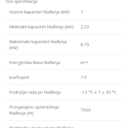
Sve specifikacije
Nazivni kapacitet hlađenja (kW)
7
Minimalni kapacitet hlađenja (kW)
2.23
Maksimalni kapacitet hlađenja
8.79
(kW)
Energetska klasa hlađenja
A++
koeficijent
7.9
Područje rada pri hlađenju
-15 °C ≤ T ≤ 50 °C
Procijenjeno opterećenje
7000
hlađenja (W)
Nominalna ulazna snaga hlađenja