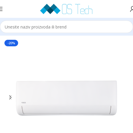
Početna
Klime
VIVAX
-20%