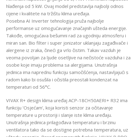
hlađenja od 5 kW. Ovaj model predstavlja najbolji odnos
cijene i kvalitete na tržištu klima uređaja.
Posebna AI Inverter tehnologija pruža najbolje
performanse uz omogućavanje značajnih ušteda energije.
Takođe, omogućava bešumni rad za ugodniju atmosferu i
miran san. Bio filter i super jonizator uklanjaju zagađivače i
alergene iz zraka, čineći ga vrlo čistim. Takav vazduh je
veoma povoljan za ljude osetljive na nečistoće vazduha i za
osobe koje imaju problema sa alergijama. Unutrašnja
jedinica ima naprednu funkciju samočišćenja, nastavljajući s
radom kako bi osušila i očistila preostali kondenzat na
temperaturi od 56°C.
VIVAX R+ design klima uređaj ACP-18CH50AERI+ R32 ima
funkciju ‘Osjećam’, koja koristi senzor za očitavanje
temperature u prostoriji i slanje iste klima uređaju.
Unutrašnja jedinica prilagođava temperaturu i brzinu
ventilatora tako da se dostigne potrebna temperatura, uz