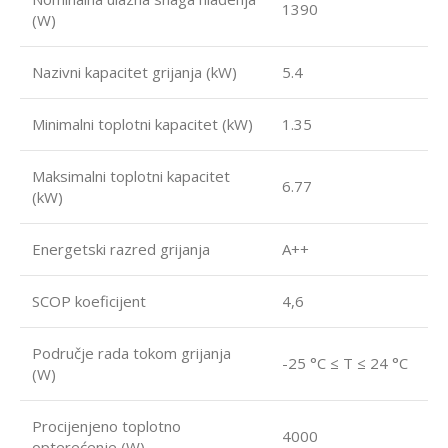
1390
(W)
Nazivni kapacitet grijanja (kW)
5.4
Minimalni toplotni kapacitet (kW)
1.35
Maksimalni toplotni kapacitet
6.77
(kW)
Energetski razred grijanja
A++
SCOP koeficijent
4,6
Područje rada tokom grijanja
-25 °C ≤ T ≤ 24 °C
(W)
Procijenjeno toplotno
4000
opterećenje (W)