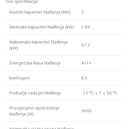
Sve specifikacije
Nazivni kapacitet hlađenja (kW)
5
Minimalni kapacitet hlađenja (kW)
1.99
Maksimalni kapacitet hlađenja
6.12
(kW)
Energetska klasa hlađenja
A+++
koeficijent
8.5
Područje rada pri hlađenju
-15 °C ≤ T ≤ 50 °C
Procijenjeno opterećenje
5000
hlađenja (W)
Nominalna ulazna snaga hlađenja