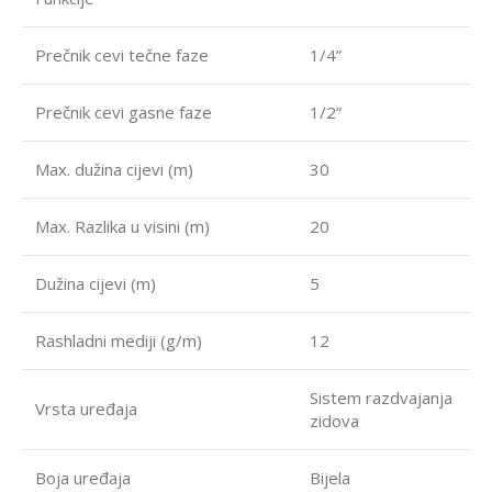
Prečnik cevi tečne faze
1/4”
Prečnik cevi gasne faze
1/2”
Max. dužina cijevi (m)
30
Max. Razlika u visini (m)
20
Dužina cijevi (m)
5
Rashladni mediji (g/m)
12
Sistem razdvajanja
Vrsta uređaja
zidova
Boja uređaja
Bijela