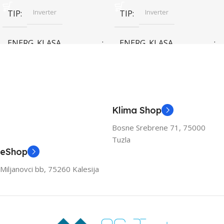
Inverter
Inverter
TIP
TIP
ENERG. KLASA
ENERG. KLASA
(HLAĐENJE)
(HLAĐENJE)
A++
A++
KAPACITET HLAĐENJA
KAPACITET HLAĐENJA
Klima Shop
(KW)
(KW)
Bosne Srebrene 71, 75000
Tuzla
3.6
3.6
eShop
Miljanovci bb, 75260 Kalesija
ZA PROSTOR DO (M2)
ZA PROSTOR DO (M2)
40
40