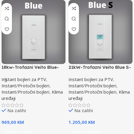
18kw-Trofazni Veito Blue-
21kW-Trofazni Veito Blue S-
Instant bojler za PTV-max.
Instant bojler za PTV-max.
Instant bojleri za PTV
,
Instant bojleri za PTV
,
Instant/Protočni bojleri
,
Instant/Protočni bojleri
,
Instant/Protočni bojleri
,
Klima
Instant/Protočni bojleri
,
Klima
uređaji
uređaji
Na zalihi
Na zalihi
969,00
KM
1.205,00
KM
Dodaj U Korpu
Dodaj U Korpu