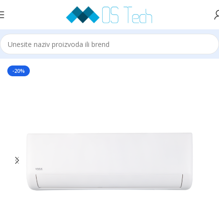
Početna
Klime
VIVAX
-20%