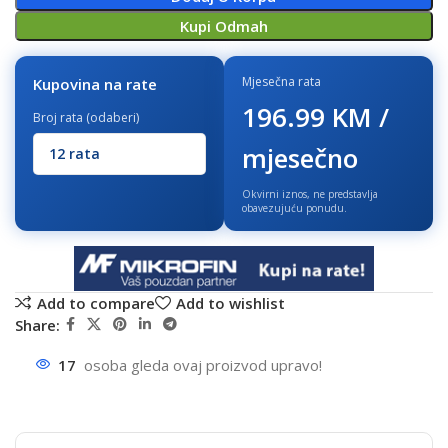
Kupi Odmah
Mjesečna rata
Kupovina na rate
196.99 KM /
Broj rata (odaberi)
mjesečno
Okvirni iznos, ne predstavlja
obavezujuću ponudu.
Add to compare
Add to wishlist
Share:
17
osoba gleda ovaj proizvod upravo!