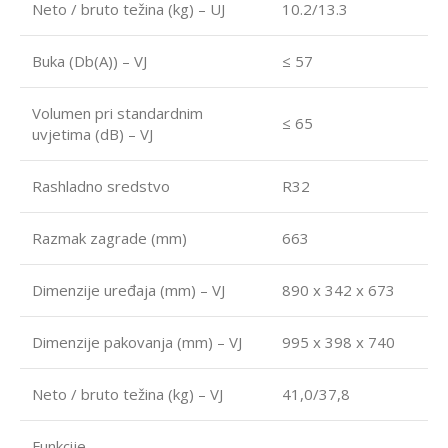
Neto / bruto težina (kg) – UJ
10.2/13.3
Buka (Db(A)) – VJ
≤ 57
Volumen pri standardnim
≤ 65
uvjetima (dB) – VJ
Rashladno sredstvo
R32
Razmak zagrade (mm)
663
Dimenzije uređaja (mm) – VJ
890 x 342 x 673
Dimenzije pakovanja (mm) – VJ
995 x 398 x 740
Neto / bruto težina (kg) – VJ
41,0/37,8
Funkcije