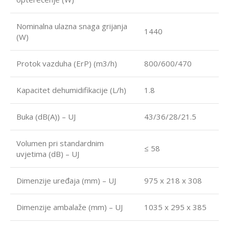
Nominalna ulazna snaga grijanja
1440
(W)
Protok vazduha (ErP) (m3/h)
800/600/470
Kapacitet dehumidifikacije (L/h)
1.8
Buka (dB(A)) – UJ
43/36/28/21.5
Volumen pri standardnim
≤ 58
uvjetima (dB) – UJ
Dimenzije uređaja (mm) – UJ
975 x 218 x 308
Dimenzije ambalaže (mm) – UJ
1035 x 295 x 385