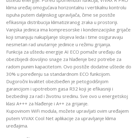
uštedu energije. Pored spomenutih funkcija, VIVAX R PRO
klima uređaj omogućava horizontalnu i vertikalnu kontrolu
ispuha putem daljinskog upravljača, čime se postiže
efikasnija distribucija klimatiziranog zraka u prostoriji.
Vanjska jedinica ima kompresorske i kondenzacijske grijače
koji smanjuju nakupljanje slojeva leda i time osiguravaju
nesmetan rad unutarnje jedinice u režimu grijanja.
Funkcija za uštedu energije AI ECO pomaže uređaju da
obezbijedi dovoljno snage za hlađenje bez potrebe za
radom punim kapacitetom. Ovo postiže dodatne uštede do
30% u poređenju sa standardnom ECO funkcijom.
Dugoročni kvalitet obezbeđen je petogodišnjom
garancijom i upotrebom gasa R32 koji je efikasniji i
bezbedniji za rad i životnu sredinu. Sve ovo u energetskoj
klasi A+++ za hlađenje i A++ za grijanje.
Kupovinom WiFi modula, možete upravljati ovim uređajem
putem VIVAX Cool Net aplikacije za upravljanje klima
uređajima.