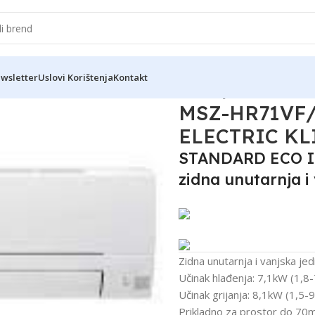
wsletter
Uslovi Korištenja
Kontakt
R71VF MITSUBISHI ELECTRIC KLIMA UREĐAJ
MSZ-HR71VF
ELECTRIC K
STANDARD ECO IN
zidna unutarnja i
Zidna unutarnja i vanjska jed
Učinak hlađenja: 7,1kW (1,8
Učinak grijanja: 8,1kW (1,5-
Prikladno za prostor do 70