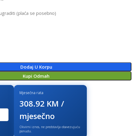
ugraditi (plaća se posebno)
Dodaj U Korpu
Kupi Odmah
Mjesečna rata
308.92 KM /
mjesečno
Okvirni iznos, ne predstavlja obavezujuću
ponudu.