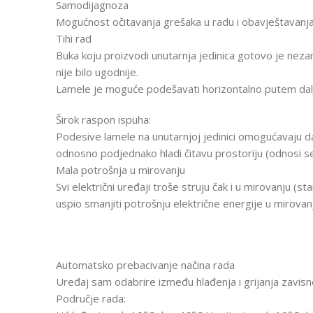
Samodijagnoza
Mogućnost očitavanja grešaka u radu i obavještavanj
Tihi rad
Buka koju proizvodi unutarnja jedinica gotovo je neza
nije bilo ugodnije.
Lamele je moguće podešavati horizontalno putem dalj
Širok raspon ispuha:
Podesive lamele na unutarnjoj jedinici omogućavaju d
odnosno podjednako hladi čitavu prostoriju (odnosi s
Mala potrošnja u mirovanju
Svi električni uređaji troše struju čak i u mirovanju (
uspio smanjiti potrošnju električne energije u mirova
Automatsko prebacivanje načina rada
Uređaj sam odabrire između hlađenja i grijanja zavisn
Područje rada: