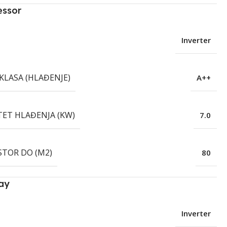
essor
Inverter
KLASA (HLAĐENJE)
A++
TET HLAĐENJA (KW)
7.0
STOR DO (M2)
80
ay
Inverter