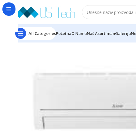
All Categories
Početna
O Nama
Naš Asortiman
Galerija
Ne
Početna
MITSUBISHI ELECTRIC
MSZ-HR71VF/MUZ-H