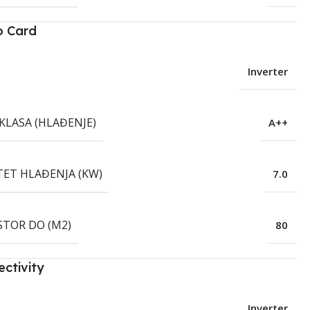
o Card
Inverter
KLASA (HLAĐENJE)
A++
TET HLAĐENJA (KW)
7.0
STOR DO (M2)
80
ctivity
Inverter