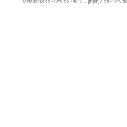
U hlađenju: od -10°C do +46°C U grijanju: od -10°C d