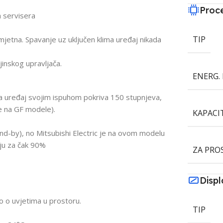
Proc
a servisera
TIP
mjetna. Spavanje uz uključen klima uređaj nikada
inskog upravljača.
ENERG. 
a uređaj svojim ispuhom pokriva 150 stupnjeva,
e na GF modele).
KAPACI
stand-by), no Mitsubishi Electric je na ovom modelu
nju za čak 90%
ZA PRO
Displ
o o uvjetima u prostoru.
TIP