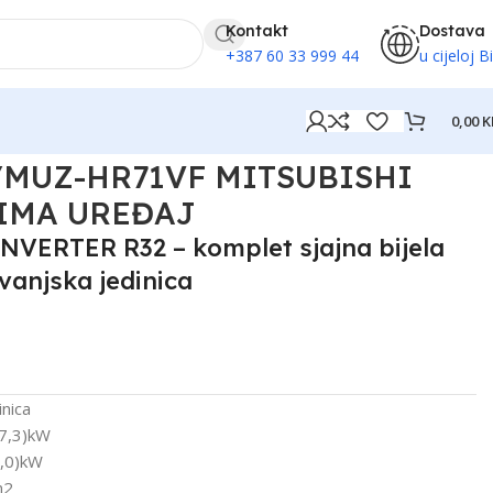
Kontakt
Dostava
+387 60 33 999 44
u cijeloj B
0,00
K
/MUZ-HR71VF MITSUBISHI
LIMA UREĐAJ
VERTER R32 – komplet sjajna bijela
 vanjska jedinica
inica
-7,3)kW
9,0)kW
m2