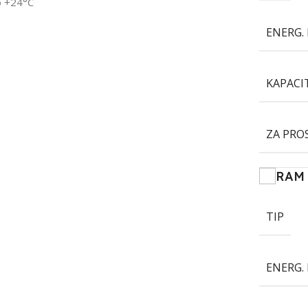
o +24°C
ENERG. 
KAPACI
ZA PRO
RAM
TIP
ENERG. 