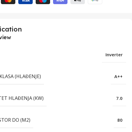
ication
view
Inverter
KLASA (HLAĐENJE)
A++
TET HLAĐENJA (KW)
7.0
STOR DO (M2)
80