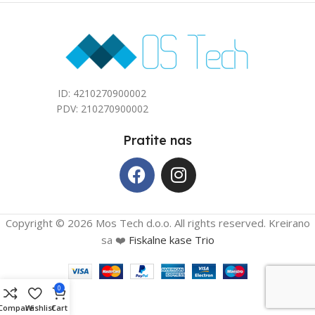
40
40
ID: 4210270900002
PDV: 210270900002
Pratite nas
Copyright © 2026 Mos Tech d.o.o. All rights reserved. Kreirano
sa ❤️
Fiskalne kase Trio
0
Compare
Wishlist
Cart