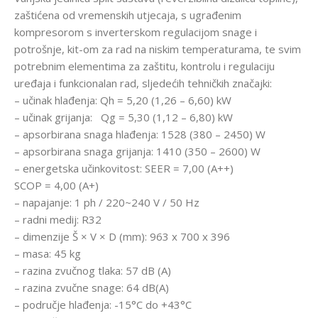
zaštićena od vremenskih utjecaja, s ugrađenim
kompresorom s inverterskom regulacijom snage i
potrošnje, kit-om za rad na niskim temperaturama, te svim
potrebnim elementima za zaštitu, kontrolu i regulaciju
uređaja i funkcionalan rad, sljedećih tehničkih značajki:
– učinak hlađenja: Qh = 5,20 (1,26 – 6,60) kW
– učinak grijanja: Qg = 5,30 (1,12 – 6,80) kW
– apsorbirana snaga hlađenja: 1528 (380 – 2450) W
– apsorbirana snaga grijanja: 1410 (350 – 2600) W
– energetska učinkovitost: SEER = 7,00 (A++)
SCOP = 4,00 (A+)
– napajanje: 1 ph / 220~240 V / 50 Hz
– radni medij: R32
– dimenzije Š × V × D (mm): 963 x 700 x 396
– masa: 45 kg
– razina zvučnog tlaka: 57 dB (A)
– razina zvučne snage: 64 dB(A)
– područje hlađenja: -15°C do +43°C