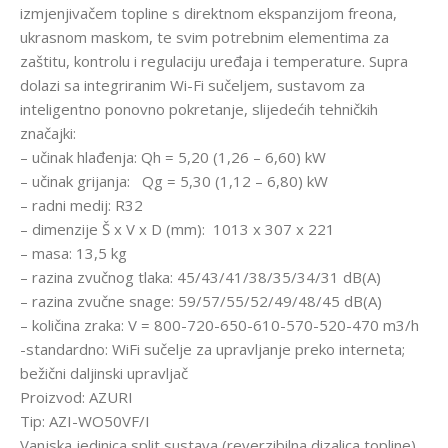
izmjenjivačem topline s direktnom ekspanzijom freona,
ukrasnom maskom, te svim potrebnim elementima za
zaštitu, kontrolu i regulaciju uređaja i temperature. Supra
dolazi sa integriranim Wi-Fi sučeljem, sustavom za
inteligentno ponovno pokretanje, slijedećih tehničkih
značajki:
– učinak hlađenja: Qh = 5,20 (1,26 – 6,60) kW
– učinak grijanja: Qg = 5,30 (1,12 – 6,80) kW
– radni medij: R32
– dimenzije Š x V x D (mm): 1013 x 307 x 221
– masa: 13,5 kg
– razina zvučnog tlaka: 45/43/41/38/35/34/31 dB(A)
– razina zvučne snage: 59/57/55/52/49/48/45 dB(A)
– količina zraka: V = 800-720-650-610-570-520-470 m3/h
-standardno: WiFi sučelje za upravljanje preko interneta;
bežični daljinski upravljač
Proizvod: AZURI
Tip: AZI-WO50VF/I
Vanjska jedinica split sustava (reverzibilna dizalica topline),