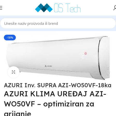
Početna
Klime
AZURI
-18%
Click to enlarge
AZURI Inv. SUPRA AZI-WO50VF-18ka
AZURI KLIMA UREĐAJ AZI-
WO50VF – optimiziran za
grijanje