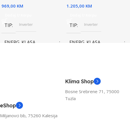
969,00
KM
1.205,00
KM
Dodaj U Korpu
Dodaj U Korpu
Inverter
Inverter
TIP
TIP
ENERG. KLASA
ENERG. KLASA
(HLAĐENJE)
(HLAĐENJE)
A++
A++
KAPACITET HLAĐENJA
KAPACITET HLAĐENJA
Klima Shop
(KW)
(KW)
Bosne Srebrene 71, 75000
Tuzla
3.6
3.6
eShop
Miljanovci bb, 75260 Kalesija
ZA PROSTOR DO (M2)
ZA PROSTOR DO (M2)