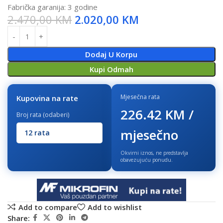
Fabrička garanija: 3 godine
2.470,00
KM
2.020,00
KM
Dodaj U Korpu
Kupi Odmah
Mjesečna rata
Kupovina na rate
226.42 KM /
Broj rata (odaberi)
mjesečno
Okvirni iznos, ne predstavlja
obavezujuću ponudu.
Add to compare
Add to wishlist
Share: