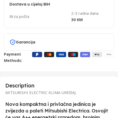
Dostava u cijeloj BiH
2-3 radna dana
Brza pošta
30 KM
Garancija
Payment
Methods:
Description
MITSUBISHI ELECTRIC KLIMA UREĐAJ
Nova kompaktna i privlačna jedinica je
zvijezda u paleti Mitsubishi Electrica. Osvojit
će vas A++ energetski razredom, brojnim