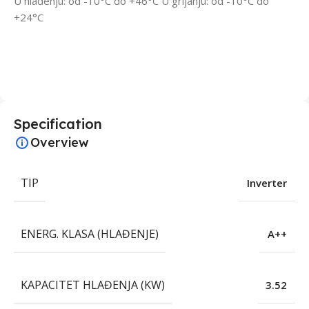
U hlađenju: od -10°C do +46°C U grijanju: od -10°C do
+24°C
Specification
Overview
TIP
Inverter
ENERG. KLASA (HLAĐENJE)
A++
KAPACITET HLAĐENJA (KW)
3.52