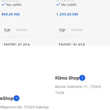
Na zalihi
Na zalihi
969,00
KM
1.205,00
KM
Dodaj U Korpu
Dodaj U Korpu
Inverter
Inverter
TIP
TIP
ENERG. KLASA
ENERG. KLASA
(HLAĐENJE)
(HLAĐENJE)
A++
A++
KAPACITET HLAĐENJA
KAPACITET HLAĐENJA
Klima Shop
(KW)
(KW)
Bosne Srebrene 71, 75000
Tuzla
3.6
3.6
eShop
Miljanovci bb, 75260 Kalesija
ZA PROSTOR DO (M2)
ZA PROSTOR DO (M2)