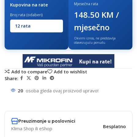
Mjesečna rata
Kupovina na rate
148.50 KM /
Broj rata (odaberi)
mjesečno
Okvirni iznos, ne predstavlja
obavezujuću ponudu.
Add to compare
Add to wishlist
Share:
20
osoba gleda ovaj proizvod upravo!
Preuzimanje u poslovnici
Besplatno
Klima Shop ili eShop