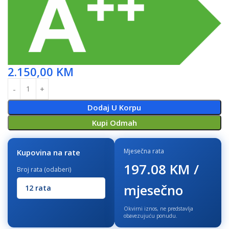
2.150,00
KM
Dodaj U Korpu
Kupi Odmah
Mjesečna rata
Kupovina na rate
197.08 KM /
Broj rata (odaberi)
mjesečno
Okvirni iznos, ne predstavlja
obavezujuću ponudu.