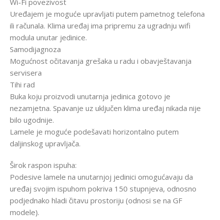
Wi-Fi povezivost
Uređajem je moguće upravljati putem pametnog telefona
ili računala. Klima uređaj ima pripremu za ugradnju wifi
modula unutar jedinice.
Samodijagnoza
Mogućnost očitavanja grešaka u radu i obavještavanja
servisera
Tihi rad
Buka koju proizvodi unutarnja jedinica gotovo je
nezamjetna. Spavanje uz uključen klima uređaj nikada nije
bilo ugodnije.
Lamele je moguće podešavati horizontalno putem
daljinskog upravljača.
Širok raspon ispuha:
Podesive lamele na unutarnjoj jedinici omogućavaju da
uređaj svojim ispuhom pokriva 150 stupnjeva, odnosno
podjednako hladi čitavu prostoriju (odnosi se na GF
modele).