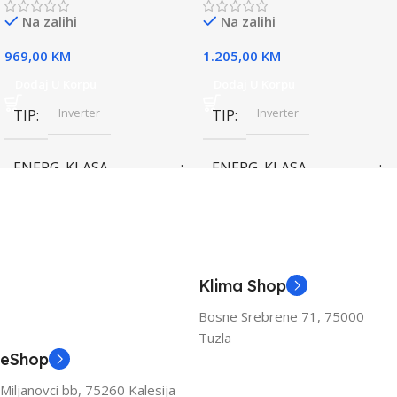
Na zalihi
Na zalihi
969,00
KM
1.205,00
KM
Dodaj U Korpu
Dodaj U Korpu
Inverter
Inverter
TIP
TIP
ENERG. KLASA
ENERG. KLASA
(HLAĐENJE)
(HLAĐENJE)
A++
A++
KAPACITET HLAĐENJA
KAPACITET HLAĐENJA
Klima Shop
(KW)
(KW)
Bosne Srebrene 71, 75000
Tuzla
3.6
3.6
eShop
Miljanovci bb, 75260 Kalesija
ZA PROSTOR DO (M2)
ZA PROSTOR DO (M2)