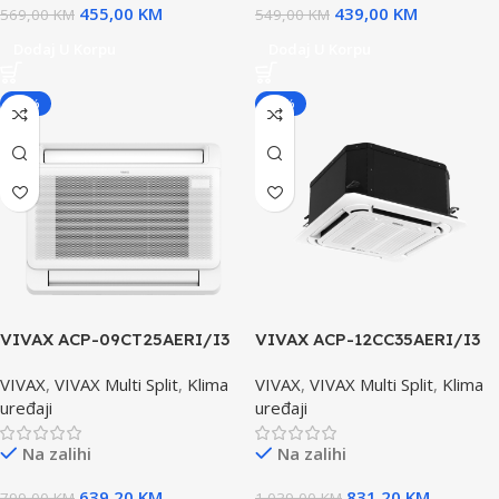
455,00
KM
439,00
KM
569,00
KM
549,00
KM
Dodaj U Korpu
Dodaj U Korpu
-20%
-20%
VIVAX ACP-09CT25AERI/I3
VIVAX ACP-12CC35AERI/I3
podna klima Unutrašnja
kaseta klima uređaj+panel
VIVAX
,
VIVAX Multi Split
,
Klima
VIVAX
,
VIVAX Multi Split
,
Klima
Jedinica
Unutrašnja Jedinica
uređaji
uređaji
Na zalihi
Na zalihi
639,20
KM
831,20
KM
799,00
KM
1.039,00
KM