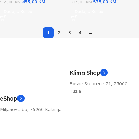
455,00
KM
575,00
KM
569,00
KM
719,00
KM
Dodaj U Korpu
Dodaj U Korpu
1
2
3
4
→
Klima Shop
Bosne Srebrene 71, 75000
Tuzla
eShop
Miljanovci bb, 75260 Kalesija