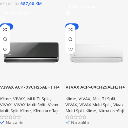
687,00
KM
859,00
KM
Dodaj U Korpu
Dodaj U Korpu
-20%
-20%
VIVAX ACP-09CH25AEHI H+
VIVAX ACP-09CH25AEHI H+
dizajin GRAY MIRROR
dizajin Unutrašnja Jedinica
Klime
,
VIVAX
,
MULTI Split
,
Klime
,
VIVAX
,
MULTI Split
,
Unutrašnja Jedinica
VIVAX
,
VIVAX Multi Split
,
Vivax
VIVAX
,
VIVAX Multi Split
,
Vivax
Multi Split Klime
,
Klima uređaji
Multi Split Klime
,
Klima uređaji
Na zalihi
Na zalihi