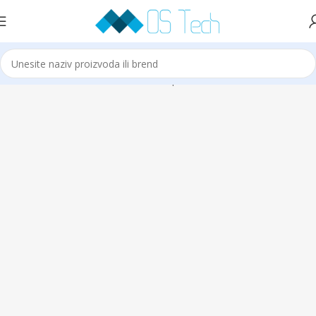
Početna
Klime
VIVAX
VIVAX Multi Split