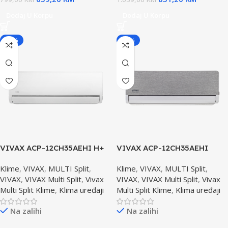
Dodaj U Korpu
Dodaj U Korpu
-20%
-20%
VIVAX ACP-12CH35AEHI H+
VIVAX ACP-12CH35AEHI
dizajin Unutrašnja Jedinica
SILVER H+ dizajin Unutrašnja
Klime
,
VIVAX
,
MULTI Split
,
Klime
,
VIVAX
,
MULTI Split
,
Jedinica
VIVAX
,
VIVAX Multi Split
,
Vivax
VIVAX
,
VIVAX Multi Split
,
Vivax
Multi Split Klime
,
Klima uređaji
Multi Split Klime
,
Klima uređaji
Na zalihi
Na zalihi