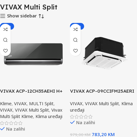
VIVAX Multi Split
Show sidebar
-20%
-20%
VIVAX ACP-12CH35AEHI H+
VIVAX ACP-09CCIFM25AERI
dizajin GRAY MIRROR
kaseta klima uređaj+panel
Klime
,
VIVAX
,
MULTI Split
,
VIVAX
,
VIVAX Multi Split
,
Klima
Unutrašnja Jedinica
Unutrašnja Jedinica
VIVAX
,
VIVAX Multi Split
,
Vivax
uređaji
Multi Split Klime
,
Klima uređaji
Na zalihi
Na zalihi
783,20
KM
979,00
KM