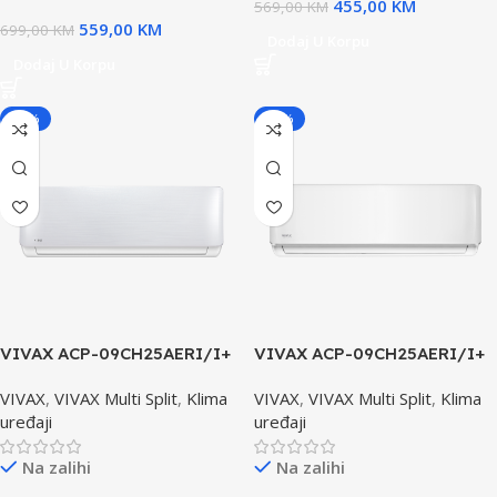
455,00
KM
569,00
KM
559,00
KM
699,00
KM
Dodaj U Korpu
Dodaj U Korpu
-20%
-20%
VIVAX ACP-09CH25AERI/I+
VIVAX ACP-09CH25AERI/I+
R+ dizajn klima uređaja
R+ klima uređaj Unutrašnja
VIVAX
,
VIVAX Multi Split
,
Klima
VIVAX
,
VIVAX Multi Split
,
Klima
SILVER Unutrašnja Jedinica
Jedinica
uređaji
uređaji
Na zalihi
Na zalihi