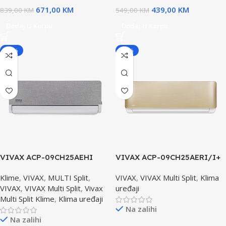
671,00
KM
439,00
KM
839,00
KM
549,00
KM
Dodaj U Korpu
Dodaj U Korpu
-20%
-20%
VIVAX ACP-09CH25AEHI
VIVAX ACP-09CH25AERI/I+
SILVER H+ dizajin Unutrašnja
R+ dizajn klima uređaja
Klime
,
VIVAX
,
MULTI Split
,
VIVAX
,
VIVAX Multi Split
,
Klima
Jedinica
GOLD Unutrašnja Jedinica
VIVAX
,
VIVAX Multi Split
,
Vivax
uređaji
Multi Split Klime
,
Klima uređaji
Na zalihi
Na zalihi