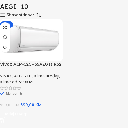
AEGI -10
Show sidebar
-40%
Vivax ACP-12CH35AEGIs R32
G dizajn serija
VIVAX
,
AEGI -10
,
Klima uređaji
,
Klime od 599KM
Na zalihi
599,00
KM
999,00
KM
Dodaj U Korpu