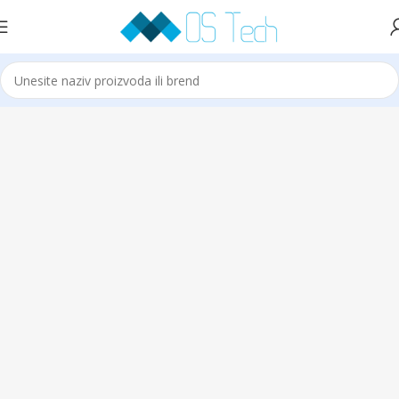
Početna
Klime
VIVAX
AEGI -10