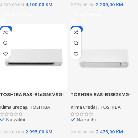
4.100,00
KM
2.209,00
KM
4.300,00
KM
2.399,00
KM
Dodaj U Korpu
Dodaj U Korpu
-6%
-8%
TOSHIBA RAS-B16G3KVSG-
TOSHIBA RAS-B18E2KVG-
E/RAS-16J2AVSG-E KLIMA
E/RAS-18E2AVG-E KLIMA
Klima uređaji
,
TOSHIBA
Klima uređaji
,
TOSHIBA
UREĐAJ – Preporuka za
UREĐAJ SEIYA NEW
grijanje SHORAI EDGE NEW
INVERTER
Na zalihi
Na zalihi
WHITE INVERTER
2.995,00
KM
2.475,00
KM
3.200,00
KM
2.690,00
KM