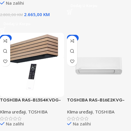
Na zalihi
BLACK INVERTER
Dodaj U Korpu
2.665,00
KM
2.800,00
KM
Dodaj U Korpu
-5%
-8%
TOSHIBA RAS-B13S4KVDG-
TOSHIBA RAS-B16E2KVG-
E/RAS-13S4AVPG-E KLIMA
E/RAS-16E2AVG-E KLIMA
Klima uređaji
,
TOSHIBA
Klima uređaji
,
TOSHIBA
UREĐAJ SUPER DAISEIKAI
UREĐAJSEIYA NEW
10 INVERTER
INVERTER
Na zalihi
Na zalihi