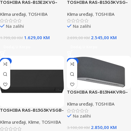
TOSHIBA RAS-B13E2KVG-
TOSHIBA RAS-B13G3KVSG-
E/RAS-13E2AVG-E KLIMA
E/RAS-13J2AVSG-E KLIMA
Klima uređaji
,
TOSHIBA
Klima uređaji
,
TOSHIBA
UREĐAJ SEIYA NEW
UREĐAJ – Preporuka za
INVERTER
grijanje
Na zalihi
Na zalihi
1.629,00
KM
2.545,00
KM
1.799,00
KM
2.699,00
KM
Dodaj U Korpu
Dodaj U Korpu
-5%
-8%
TOSHIBA RAS-B13N4KVRG-
E/RAS-13J2AVSG-E KLIMA
Klima uređaji
,
TOSHIBA
UREĐAJ HAORI INVERTER
TOSHIBA RAS-B13G3KVSGB-
Na zalihi
E/RAS-13J2AVSG-E KLIMA
Klima uređaji
,
Klime
,
TOSHIBA
UREĐAJ- Preporuka za
2.850,00
KM
3.100,00
KM
grijanje SHORAI EDGE NEW