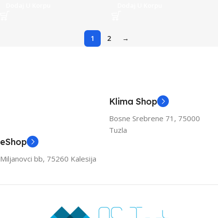
Dodaj U Korpu
Dodaj U Korpu
1
2
→
Klima Shop
Bosne Srebrene 71, 75000
Tuzla
eShop
Miljanovci bb, 75260 Kalesija