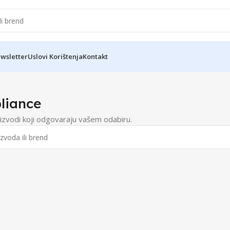
wsletter
Uslovi Korištenja
Kontakt
liance
izvodi koji odgovaraju vašem odabiru.