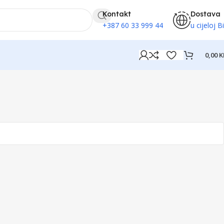
Kontakt
Dostava
+387 60 33 999 44
u cijeloj B
0,00
K