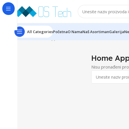
All Categories
Početna
O Nama
Naš Asortiman
Galerija
Ne
Početna
Home Appliance
Home App
Nisu pronađeni pro