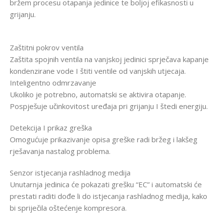
bržem procesu otapanja jedinice te boljoj efikasnosti u
grijanju.
Zaštitni pokrov ventila
Zaštita spojnih ventila na vanjskoj jedinici sprječava kapanje
kondenzirane vode I štiti ventile od vanjskih utjecaja.
Inteligentno odmrzavanje
Ukoliko je potrebno, automatski se aktivira otapanje.
Pospješuje učinkovitost uređaja pri grijanju I štedi energiju.
Detekcija I prikaz greška
Omogućuje prikazivanje opisa greške radi bržeg i lakšeg
rješavanja nastalog problema.
Senzor istjecanja rashladnog medija
Unutarnja jedinica će pokazati grešku “EC” i automatski će
prestati raditi dođe li do istjecanja rashladnog medija, kako
bi spriječila oštećenje kompresora.