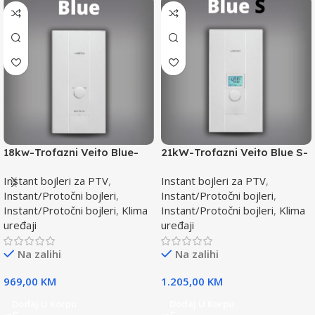
18kw-Trofazni Veito Blue-
21kW-Trofazni Veito Blue S-
Instant bojler za PTV-max.
Instant bojler za PTV-max.
Instant bojleri za PTV
,
Instant bojleri za PTV
,
Instant/Protočni bojleri
,
Instant/Protočni bojleri
,
Instant/Protočni bojleri
,
Klima
Instant/Protočni bojleri
,
Klima
uređaji
uređaji
Na zalihi
Na zalihi
969,00
KM
1.205,00
KM
Dodaj U Korpu
Dodaj U Korpu