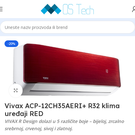
Početna
Klime
VIVAX
-20%
Click to enlarge
Vivax ACP-12CH35AERI+ R32 klima
uređaji RED
VIVAX R Design dolazi u 5 različite boje – bijeloj, zrcalno
srebrnoj, crvenoj, sivoj i zlatnoj.