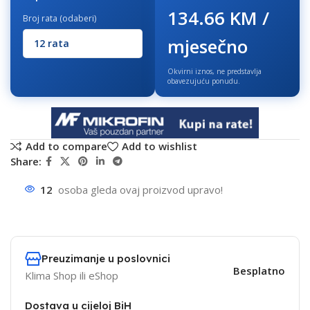
134.66 KM /
Broj rata (odaberi)
mjesečno
Okvirni iznos, ne predstavlja
obavezujuću ponudu.
Add to compare
Add to wishlist
Share:
12
osoba gleda ovaj proizvod upravo!
Preuzimanje u poslovnici
Besplatno
Klima Shop ili eShop
Dostava u cijeloj BiH