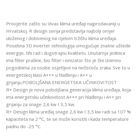
Provjerite zašto su Vivax klima uređaji najprodavaniji u
Hrvatskoj. R design serija predstavlja najbolji omjer
uloženog i dobivenog na cijelom tržištu klima uređaja.
Posebna 3D inverter tehnologija omogućuje znatne uštede
energije, tihi rad i dugotrajnu kvalitetu. Unutarnja jedinica
ima filter prašine, bio filter i ionizator što je čini iznimno
pogodnima za osobe osjetljive na nečistoću zraka. Sve to u
energetskoj klasi A+++ u hlađenju i A++ u
grijanju.POBOLJŠANA ENERGETSKA UČINKOVITOST
R+ Design je nova poboljšana generacija klima uređaja, koja
ima energetsku učinkovitost A+++ pri hlađenju i A++ pri
grijanju za snage 2,6 kw I 3,5 kw.
R+ Design klima uređaj snage 2,6 kw I 3,5 kw radi sa 107 %
kapaciteta na 2 °C, te se može koristiti i kada temperature
padnu do -25 °C.