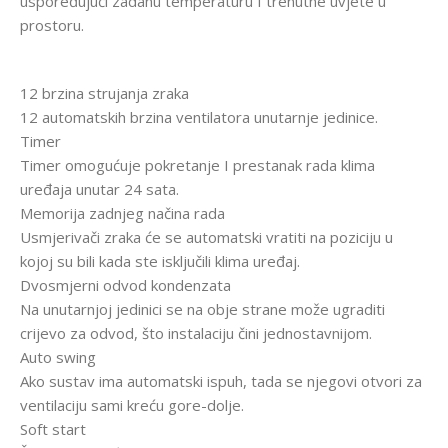
uspoređujući zadanu temperaturu I trenutne uvjete u
prostoru.
12 brzina strujanja zraka
12 automatskih brzina ventilatora unutarnje jedinice.
Timer
Timer omogućuje pokretanje I prestanak rada klima
uređaja unutar 24 sata.
Memorija zadnjeg načina rada
Usmjerivači zraka će se automatski vratiti na poziciju u
kojoj su bili kada ste isključili klima uređaj.
Dvosmjerni odvod kondenzata
Na unutarnjoj jedinici se na obje strane može ugraditi
crijevo za odvod, što instalaciju čini jednostavnijom.
Auto swing
Ako sustav ima automatski ispuh, tada se njegovi otvori za
ventilaciju sami kreću gore-dolje.
Soft start