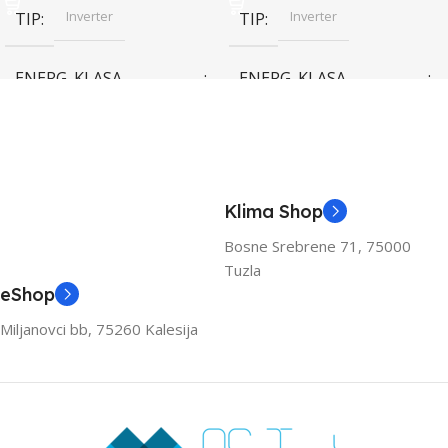
Inverter
Inverter
TIP
TIP
ENERG. KLASA
ENERG. KLASA
(HLAĐENJE)
(HLAĐENJE)
A++
A++
KAPACITET HLAĐENJA
KAPACITET HLAĐENJA
Klima Shop
(KW)
(KW)
Bosne Srebrene 71, 75000
Tuzla
3.6
3.6
eShop
Miljanovci bb, 75260 Kalesija
ZA PROSTOR DO (M2)
ZA PROSTOR DO (M2)
40
40