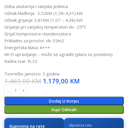
Zidna unutarnja i vanjska jedinica
Učinak hlađenja: 3,52kW (1,38-4,31) kW
Učinak grijanja: 3,81kW (1,07 – 4,38) kW
Grijanje pri vanjskoj temperaturi do -25°C
Grijač kompresora i kondenzatora
Prikladno za prostor: do 35m2
Energetska klasa: A+++
Wi-Fi upravljanje – može se ugraditi (plaća se posebno)
Radna tvar: R-32
Tvorničko jamstvo: 5 godina
1.469,00
KM
1.179,00
KM
Dodaj U Korpu
Kupi Odmah
Mjesečna rata
Kupovina na rate