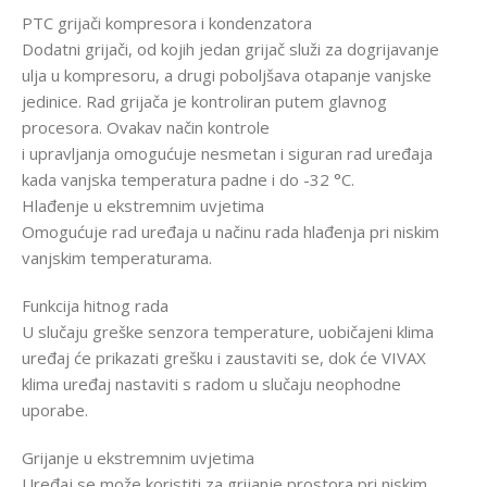
PTC grijači kompresora i kondenzatora
Dodatni grijači, od kojih jedan grijač služi za dogrijavanje
ulja u kompresoru, a drugi poboljšava otapanje vanjske
jedinice. Rad grijača je kontroliran putem glavnog
procesora. Ovakav način kontrole
i upravljanja omogućuje nesmetan i siguran rad uređaja
kada vanjska temperatura padne i do -32 °C.
Hlađenje u ekstremnim uvjetima
Omogućuje rad uređaja u načinu rada hlađenja pri niskim
vanjskim temperaturama.
Funkcija hitnog rada
U slučaju greške senzora temperature, uobičajeni klima
uređaj će prikazati grešku i zaustaviti se, dok će VIVAX
klima uređaj nastaviti s radom u slučaju neophodne
uporabe.
Grijanje u ekstremnim uvjetima
Uređaj se može koristiti za grijanje prostora pri niskim