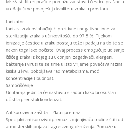
Mrežasti filteri prašine pomažu zaustaviti čestice prašine u
uređaju čime pospješuju kvalitetu zraka u prostoru.
Ionizator
Ionizira zrak oslobađajući pozitivne i negativne ione za
sterilizaciju zraka s učinkovitošću do 97,5 %. Tijekom
ionizacije čestice u zraku postaju teže i padaju na tlo te se
nakon toga lako počiste. Ovaj process omogućuje udisanje
čišćeg zraka iz kojeg su uklonjeni zagađivači, alergeni,
bakterije i virusi te se time u isto vrijeme povećava razina
kisika u krvi, poboljšava rad metabolizma, moć
koncentracije I budnost.
Samočišćenje
Unutarnja jedinica će nastaviti s radom kako bi osušila i
očistila preostali kondenzat.
Antikorozivna zaštita – Zlatni premaz
Specijalni antikorozivni premaz izmjenjivača topline štiti od
atmosferskih pojava I agresivnog okruženja. Pomaže u