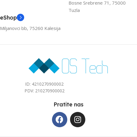
Bosne Srebrene 71, 75000
Tuzla
3.6
3.6
eShop
Miljanovci bb, 75260 Kalesija
ZA PROSTOR DO (M2)
ZA PROSTOR DO (M2)
40
40
ID: 4210270900002
PDV: 210270900002
Pratite nas