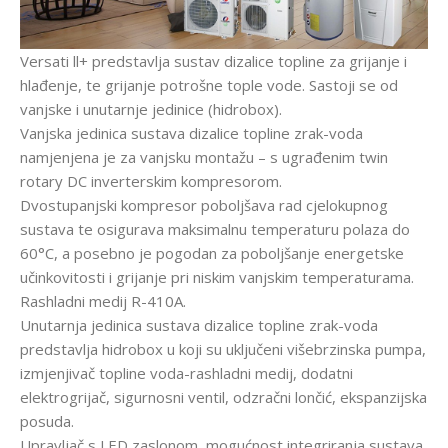
Versati ll+ predstavlja sustav dizalice topline za grijanje i
hlađenje, te grijanje potrošne tople vode. Sastoji se od
vanjske i unutarnje jedinice (hidrobox).
Vanjska jedinica sustava dizalice topline zrak-voda
namjenjena je za vanjsku montažu – s ugrađenim twin
rotary DC inverterskim kompresorom.
Dvostupanjski kompresor poboljšava rad cjelokupnog
sustava te osigurava maksimalnu temperaturu polaza do
60°C, a posebno je pogodan za poboljšanje energetske
učinkovitosti i grijanje pri niskim vanjskim temperaturama.
Rashladni medij R-410A.
Unutarnja jedinica sustava dizalice topline zrak-voda
predstavlja hidrobox u koji su uključeni višebrzinska pumpa,
izmjenjivač topline voda-rashladni medij, dodatni
elektrogrijač, sigurnosni ventil, odzračni lončić, ekspanzijska
posuda.
Upravljač s LED zaslonom, mogućnost integriranja sustava