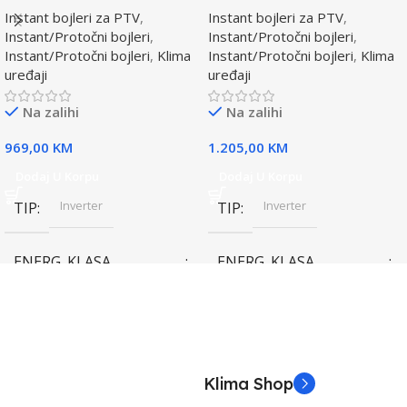
Instant bojleri za PTV
,
Instant bojleri za PTV
,
Instant/Protočni bojleri
,
Instant/Protočni bojleri
,
Instant/Protočni bojleri
,
Klima
Instant/Protočni bojleri
,
Klima
uređaji
uređaji
Na zalihi
Na zalihi
969,00
KM
1.205,00
KM
Dodaj U Korpu
Dodaj U Korpu
Inverter
Inverter
TIP
TIP
ENERG. KLASA
ENERG. KLASA
(HLAĐENJE)
(HLAĐENJE)
A++
A++
KAPACITET HLAĐENJA
KAPACITET HLAĐENJA
Klima Shop
(KW)
(KW)