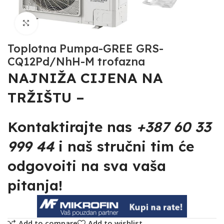
Click to enlarge
Toplotna Pumpa-GREE GRS-
CQ12Pd/NhH-M trofazna
NAJNIŽA CIJENA NA
TRŽIŠTU –
Kontaktirajte nas
+387 60 33
999 44
i naš stručni tim će
odgovoiti na sva vaša
pitanja!
Add to compare
Add to wishlist