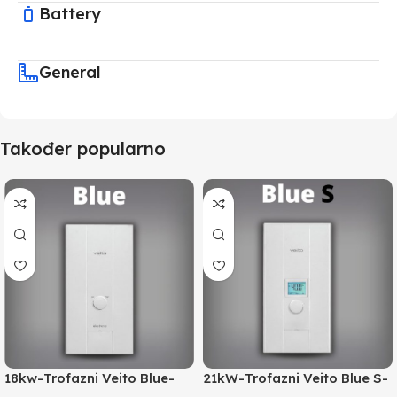
Battery
General
Također popularno
18kw-Trofazni Veito Blue-
21kW-Trofazni Veito Blue S-
Instant bojler za PTV-max.
Instant bojler za PTV-max.