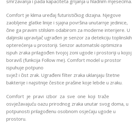
smrzavanja i pada kapaciteta grijanja u hladnim mjesecima.
Comfort je klima uređaj futurističkog dizajna. Njegove
zaobljene glatke linije i sjajna površina unutarnje jedinice,
čine ga pravim stilskim odabirom za moderne interijere. U
daljinski upravljač ugrađen je senzor za detekciju toplinskih
opterećenja u prostoriji. Senzor automatski optimizira
ispuh zraka prilagođen tvojoj zoni ugode i prostoriji u kojoj
boraviš (funkcija Follow me). Comfort model u prostor
ispuhuje potpuno
svjež i čist zrak. Ugrađeni filter zraka uklanjaju štetne
bakterije i najsitnije čestice prašine koje lebde u zraku.
Comfort je pravi izbor za sve one koji traže
osvježavajuću oazu prirodnog zraka unutar svog doma, u
potpunosti prilagođenu osobnom osjećaju ugode u
prostoru.