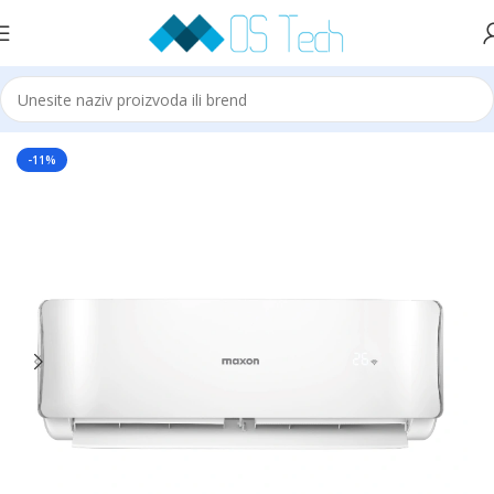
Početna
MAXON
-11%