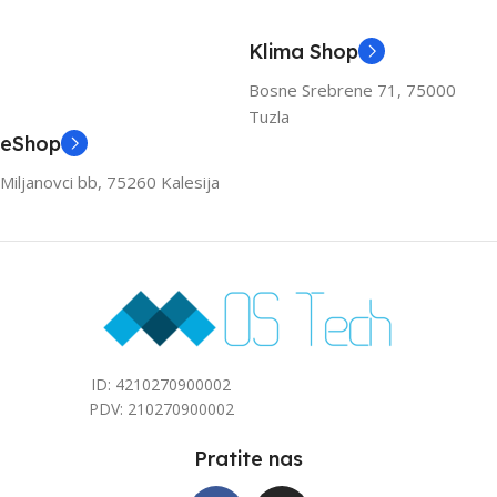
KAPACITET HLAĐENJA
KAPACITET HLAĐENJA
Klima Shop
(KW)
(KW)
Bosne Srebrene 71, 75000
Tuzla
3.6
3.6
eShop
Miljanovci bb, 75260 Kalesija
ZA PROSTOR DO (M2)
ZA PROSTOR DO (M2)
40
40
ID: 4210270900002
PDV: 210270900002
Pratite nas