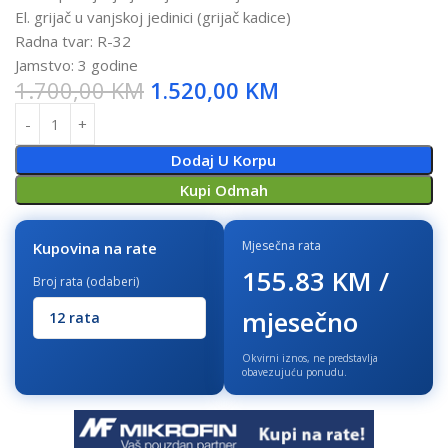
El. grijač u vanjskoj jedinici (grijač kadice)
Radna tvar: R-32
Jamstvo: 3 godine
1.700,00
KM
1.520,00
KM
Dodaj U Korpu
Kupi Odmah
Mjesečna rata
Kupovina na rate
155.83 KM /
Broj rata (odaberi)
mjesečno
Okvirni iznos, ne predstavlja
obavezujuću ponudu.