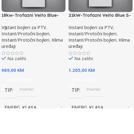
18kw-Trofazni Veito Blue-
21kW-Trofazni Veito Blue S-
Instant bojler za PTV-max.
Instant bojler za PTV-max.
Instant bojleri za PTV
,
Instant bojleri za PTV
,
Instant/Protočni bojleri
,
Instant/Protočni bojleri
,
Instant/Protočni bojleri
,
Klima
Instant/Protočni bojleri
,
Klima
uređaji
uređaji
Na zalihi
Na zalihi
969,00
KM
1.205,00
KM
Dodaj U Korpu
Dodaj U Korpu
Inverter
Inverter
TIP
TIP
ENERG. KLASA
ENERG. KLASA
(HLAĐENJE)
(HLAĐENJE)
A++
A++