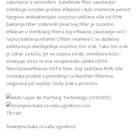
substance iz atmosfere. Katehinski filter zaustavlja i
sterilizuje ostatke prašine efikasno i duži vremenski period.
Njegovo antibakterijsko svojstvo uništava više od 95%
bakterija.Filter srebrenih jonaOvaj filter je izuzetno
efikasan u sterilizaciji filtera koji efikasno zaustavlja rast i
razvoj bakterija.Vitamin CFilteri vitamina C su dodatna
zaštita koja obezbjeđuje izuzetno čist zrak. Tako čist zrak
je zdrav za kožu, jer ne izaziva svrab, omekšava kožu i
smanjuje stres te ima terapeutske učinke.HEPA
filterVisokoefikasan HEPA filter, koji zadržava 80% više
ostataka prašine u poređenju sa klasičnim filterima,
osigurava još svježiji i čistiji zrak u prostoru.
Tih rad
Smanjena buka za vašu ugodnost