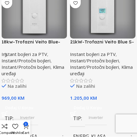
18kw-Trofazni Veito Blue-
21kW-Trofazni Veito Blue S-
Instant bojler za PTV-max.
Instant bojler za PTV-max.
Instant bojleri za PTV
,
Instant bojleri za PTV
,
Instant/Protočni bojleri
,
Instant/Protočni bojleri
,
Instant/Protočni bojleri
,
Klima
Instant/Protočni bojleri
,
Klima
uređaji
uređaji
Na zalihi
Na zalihi
969,00
KM
1.205,00
KM
Dodaj U Korpu
Dodaj U Korpu
Inverter
Inverter
TIP
TIP
0
Compare
Wishlist
Cart
ENERG. KLASA
ENERG. KLASA