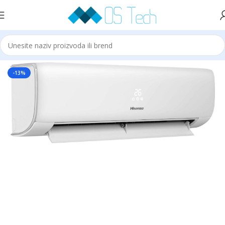
Početna
Hisense
-13%