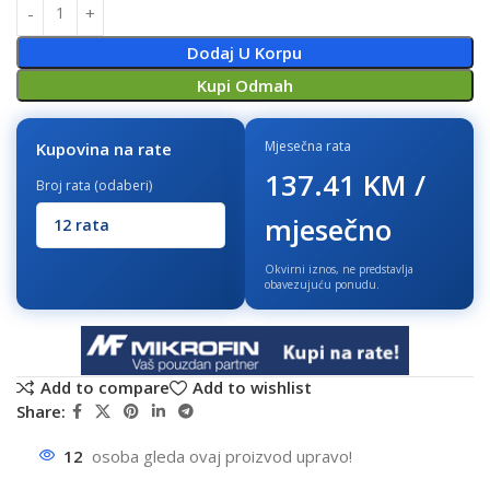
Dodaj U Korpu
Kupi Odmah
Mjesečna rata
Kupovina na rate
137.41 KM /
Broj rata (odaberi)
mjesečno
Okvirni iznos, ne predstavlja
obavezujuću ponudu.
Add to compare
Add to wishlist
Share:
12
osoba gleda ovaj proizvod upravo!