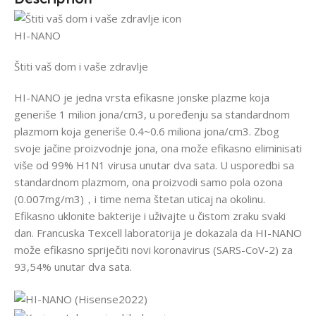
HI-NANO
Štiti vaš dom i vaše zdravlje
HI-NANO je jedna vrsta efikasne jonske plazme koja
generiše 1 milion jona/cm3, u poređenju sa standardnom
plazmom koja generiše 0.4~0.6 miliona jona/cm3. Zbog
svoje jačine proizvodnje jona, ona može efikasno eliminisati
više od 99% H1N1 virusa unutar dva sata. U usporedbi sa
standardnom plazmom, ona proizvodi samo pola ozona
(0.007mg/m3)，i time nema štetan uticaj na okolinu.
Efikasno uklonite bakterije i uživajte u čistom zraku svaki
dan. Francuska Texcell laboratorija je dokazala da HI-NANO
može efikasno spriječiti novi koronavirus (SARS-CoV-2) za
93,54% unutar dva sata.