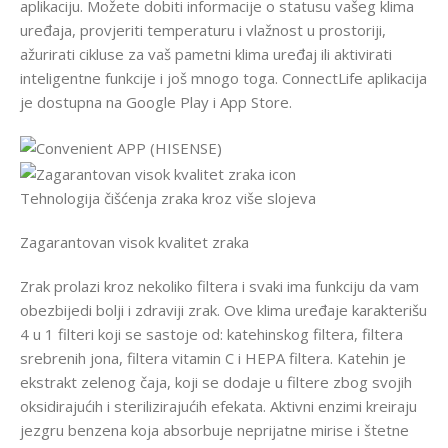
aplikaciju. Možete dobiti informacije o statusu vašeg klima
uređaja, provjeriti temperaturu i vlažnost u prostoriji,
ažurirati cikluse za vaš pametni klima uređaj ili aktivirati
inteligentne funkcije i još mnogo toga. ConnectLife aplikacija
je dostupna na Google Play i App Store.
Tehnologija čišćenja zraka kroz više slojeva
Zagarantovan visok kvalitet zraka
Zrak prolazi kroz nekoliko filtera i svaki ima funkciju da vam
obezbijedi bolji i zdraviji zrak. Ove klima uređaje karakterišu
4 u 1 filteri koji se sastoje od: katehinskog filtera, filtera
srebrenih jona, filtera vitamin C i HEPA filtera. Katehin je
ekstrakt zelenog čaja, koji se dodaje u filtere zbog svojih
oksidirajućih i sterilizirajućih efekata. Aktivni enzimi kreiraju
jezgru benzena koja absorbuje neprijatne mirise i štetne