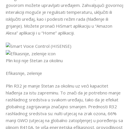
govorom možete upravljati uređajem. Zahvaljujući govornoj
interakciji moguće je regulisati temperaturu, uključiti ili
isključiti uređaj, kao i podesiti režim rada (hlađenje ili
grijanje). Možete pronaći HiSmart aplikaciju u “Amazon
Alexa” aplikaciji i u “Home” aplikaciji.
Plin koji nije štetan za okolinu
Efikasnije, zelenije
Plin R32 je manje štetan za okolinu uz veći kapacitet
hlađenja za istu zapreminu. To znači da je potrebno manje
rashladnog sredstva u svakom uređaju, tako da je efekat
globalnog zagrijavanja značajno smanjen. Prednosti R32
rashladnog sredstva su: nulti utjecaj na zrak ozona, 66%
manji GWO (utjecaj na globalno zatopljenje) u poređenju sa
plinom R410A, te viša energetska efikasnost, provodljivost