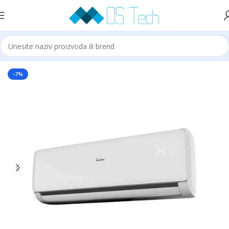
Početna
Klime
HAIER
-7%