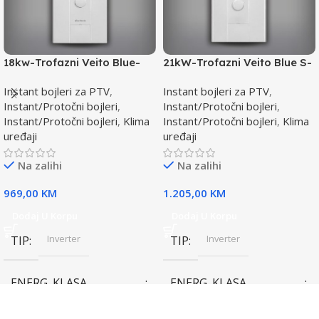
18kw-Trofazni Veito Blue-
21kW-Trofazni Veito Blue S-
Instant bojler za PTV-max.
Instant bojler za PTV-max.
Instant bojleri za PTV
,
Instant bojleri za PTV
,
Instant/Protočni bojleri
,
Instant/Protočni bojleri
,
Instant/Protočni bojleri
,
Klima
Instant/Protočni bojleri
,
Klima
uređaji
uređaji
Na zalihi
Na zalihi
969,00
KM
1.205,00
KM
Dodaj U Korpu
Dodaj U Korpu
Inverter
Inverter
TIP
TIP
ENERG. KLASA
ENERG. KLASA
(HLAĐENJE)
(HLAĐENJE)