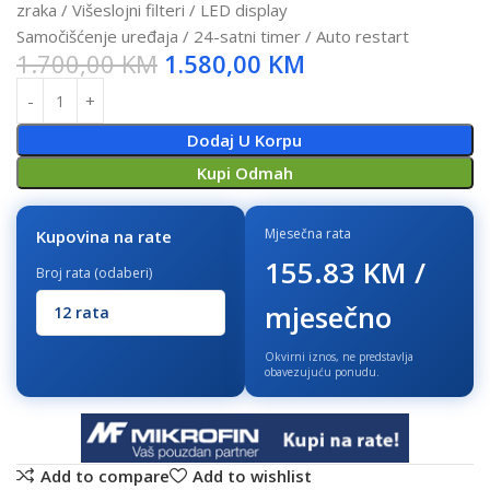
zraka / Višeslojni filteri / LED display
Samočišćenje uređaja / 24-satni timer / Auto restart
1.700,00
KM
1.580,00
KM
Dodaj U Korpu
Kupi Odmah
Mjesečna rata
Kupovina na rate
155.83 KM /
Broj rata (odaberi)
mjesečno
Okvirni iznos, ne predstavlja
obavezujuću ponudu.
Add to compare
Add to wishlist