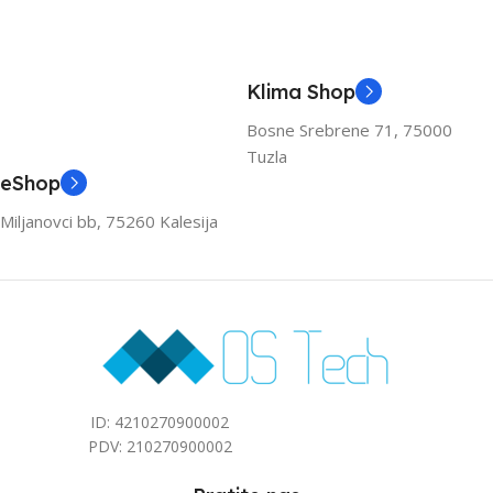
A++
A++
KAPACITET HLAĐENJA
KAPACITET HLAĐENJA
Klima Shop
(KW)
(KW)
Bosne Srebrene 71, 75000
Tuzla
3.6
3.6
eShop
Miljanovci bb, 75260 Kalesija
ZA PROSTOR DO (M2)
ZA PROSTOR DO (M2)
40
40
ID: 4210270900002
PDV: 210270900002