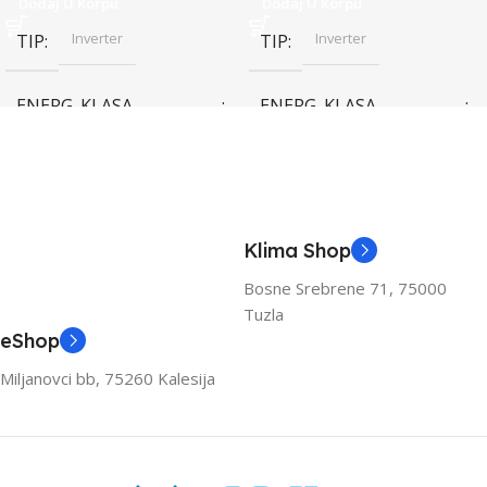
Dodaj U Korpu
Dodaj U Korpu
Inverter
Inverter
TIP
TIP
ENERG. KLASA
ENERG. KLASA
(HLAĐENJE)
(HLAĐENJE)
A++
A++
KAPACITET HLAĐENJA
KAPACITET HLAĐENJA
Klima Shop
(KW)
(KW)
Bosne Srebrene 71, 75000
Tuzla
3.6
3.6
eShop
Miljanovci bb, 75260 Kalesija
ZA PROSTOR DO (M2)
ZA PROSTOR DO (M2)
40
40