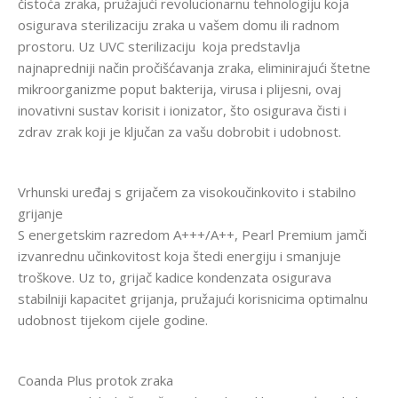
čistoća zraka, pružajući revolucionarnu tehnologiju koja
osigurava sterilizaciju zraka u vašem domu ili radnom
prostoru. Uz UVC sterilizaciju koja predstavlja
najnapredniji način pročišćavanja zraka, eliminirajući štetne
mikroorganizme poput bakterija, virusa i plijesni, ovaj
inovativni sustav korisit i ionizator, što osigurava čisti i
zdrav zrak koji je ključan za vašu dobrobit i udobnost.
Vrhunski uređaj s grijačem za visokoučinkovito i stabilno
grijanje
S energetskim razredom A+++/A++, Pearl Premium jamči
izvanrednu učinkovitost koja štedi energiju i smanjuje
troškove. Uz to, grijač kadice kondenzata osigurava
stabilniji kapacitet grijanja, pružajući korisnicima optimalnu
udobnost tijekom cijele godine.
Coanda Plus protok zraka