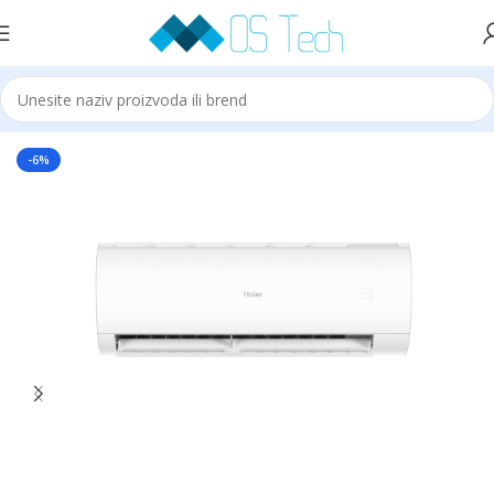
Početna
Klime
HAIER
-6%