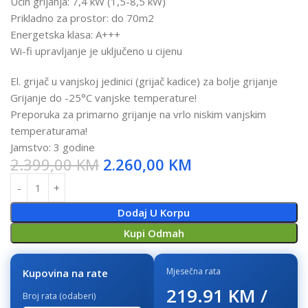
Učin grijanja: 7,4 kW (1,5-8,5 kW)
Prikladno za prostor: do 70m2
Energetska klasa: A+++
Wi-fi upravljanje je uključeno u cijenu
El. grijač u vanjskoj jedinici (grijač kadice) za bolje grijanje
Grijanje do -25°C vanjske temperature!
Preporuka za primarno grijanje na vrlo niskim vanjskim
temperaturama!
Jamstvo: 3 godine
2.399,00
KM
2.260,00
KM
Dodaj U Korpu
Kupi Odmah
Mjesečna rata
Kupovina na rate
219.91 KM /
Broj rata (odaberi)