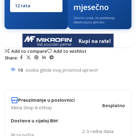
mjesečno
Okvirni iznos, ne predstavlja
obavezujuću ponudu.
Add to compare
Add to wishlist
Share:
10
osoba gleda ovaj proizvod upravo!
Preuzimanje u poslovnici
Besplatno
Klima Shop ili eShop
Dostava u cijeloj BiH
2-3 radna dana
Brza pošta