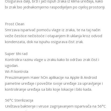
Osigurava dalji, brži i jači ispuh zraka iz klima uređaja, kako
bi zrak bio jednakomjerno raspodijeljen po cijeloj prostoriji.
Frost Clean
Smrzava isparivač pomoću vlage iz zraka, te na taj način
veže čestice nečistoće i otapanjem ih uklanja kroz odvod
kondenzata, dok na ispuhu osigurava čist zrak.
Super tihi rad
Kontrolira razinu vlage u zraku kako bi održao zrak čist i
ugodan.
Wi-Fi kontrola
Preuzimanjem Haier hOn aplikacije na Apple ili Android
pametne uređaje i povežite svoje uređaje za upravljanje i
kontroliranje uređaja sa bilo koje lokacije i bilo kada.
56°C Sterilizacija
Uništava bakterije i viruse zagrijavanjem isparivača na 56°C