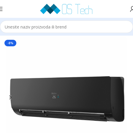
Početna
Klime
HAIER
-8%