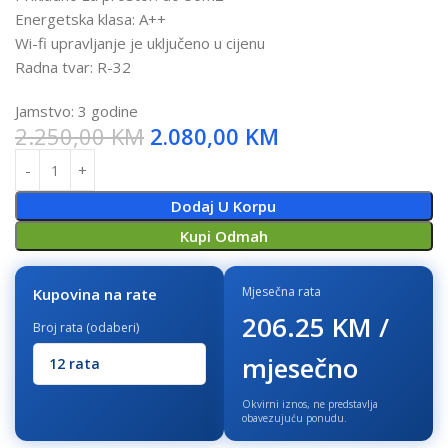
Energetska klasa: A++
Wi-fi upravljanje je uključeno u cijenu
Radna tvar: R-32
Jamstvo: 3 godine
2.250,00
KM
2.080,00
KM
Dodaj U Korpu
Kupi Odmah
Mjesečna rata
Kupovina na rate
206.25 KM /
Broj rata (odaberi)
mjesečno
Okvirni iznos, ne predstavlja
obavezujuću ponudu.