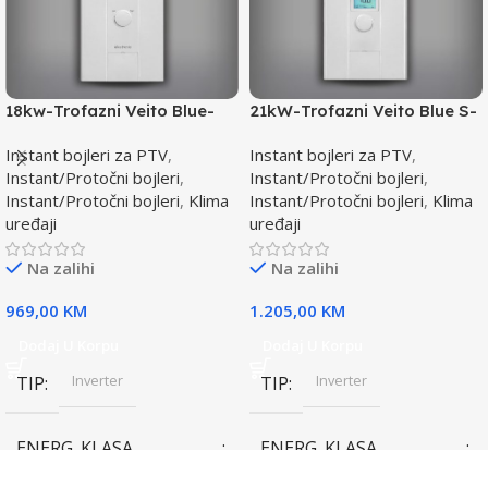
18kw-Trofazni Veito Blue-
21kW-Trofazni Veito Blue S-
Instant bojler za PTV-max.
Instant bojler za PTV-max.
Instant bojleri za PTV
,
Instant bojleri za PTV
,
Instant/Protočni bojleri
,
Instant/Protočni bojleri
,
Instant/Protočni bojleri
,
Klima
Instant/Protočni bojleri
,
Klima
uređaji
uređaji
Na zalihi
Na zalihi
969,00
KM
1.205,00
KM
Dodaj U Korpu
Dodaj U Korpu
Inverter
Inverter
TIP
TIP
ENERG. KLASA
ENERG. KLASA
(HLAĐENJE)
(HLAĐENJE)