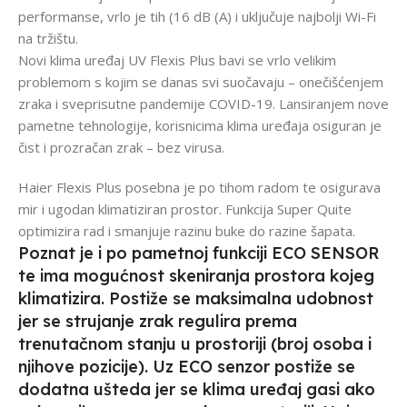
performanse, vrlo je tih (16 dB (A) i uključuje najbolji Wi-Fi
na tržištu.
Novi klima uređaj UV Flexis Plus bavi se vrlo velikim
problemom s kojim se danas svi suočavaju – onečišćenjem
zraka i sveprisutne pandemije COVID-19. Lansiranjem nove
pametne tehnologije, korisnicima klima uređaja osiguran je
čist i prozračan zrak – bez virusa.
Haier Flexis Plus posebna je po tihom radom te osigurava
mir i ugodan klimatiziran prostor. Funkcija Super Quite
optimizira rad i smanjuje razinu buke do razine šapata.
Poznat je i po pametnoj funkciji ECO SENSOR
te ima mogućnost skeniranja prostora kojeg
klimatizira. Postiže se maksimalna udobnost
jer se strujanje zrak regulira prema
trenutačnom stanju u prostoriji (broj osoba i
njihove pozicije). Uz ECO senzor postiže se
dodatna ušteda jer se klima uređaj gasi ako