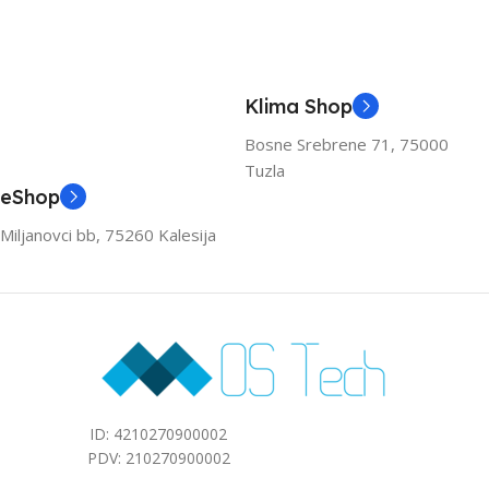
A++
A++
KAPACITET HLAĐENJA
KAPACITET HLAĐENJA
Klima Shop
(KW)
(KW)
Bosne Srebrene 71, 75000
Tuzla
3.6
3.6
eShop
Miljanovci bb, 75260 Kalesija
ZA PROSTOR DO (M2)
ZA PROSTOR DO (M2)
40
40
ID: 4210270900002
PDV: 210270900002