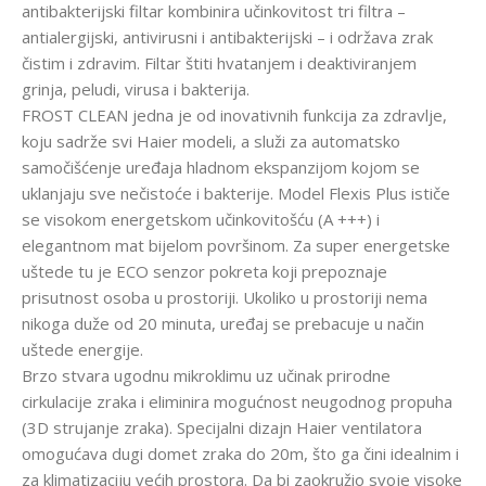
antibakterijski filtar kombinira učinkovitost tri filtra –
antialergijski, antivirusni i antibakterijski – i održava zrak
čistim i zdravim. Filtar štiti hvatanjem i deaktiviranjem
grinja, peludi, virusa i bakterija.
FROST CLEAN jedna je od inovativnih funkcija za zdravlje,
koju sadrže svi Haier modeli, a služi za automatsko
samočišćenje uređaja hladnom ekspanzijom kojom se
uklanjaju sve nečistoće i bakterije. Model Flexis Plus ističe
se visokom energetskom učinkovitošću (A +++) i
elegantnom mat bijelom površinom. Za super energetske
uštede tu je ECO senzor pokreta koji prepoznaje
prisutnost osoba u prostoriji. Ukoliko u prostoriji nema
nikoga duže od 20 minuta, uređaj se prebacuje u način
uštede energije.
Brzo stvara ugodnu mikroklimu uz učinak prirodne
cirkulacije zraka i eliminira mogućnost neugodnog propuha
(3D strujanje zraka). Specijalni dizajn Haier ventilatora
omogućava dugi domet zraka do 20m, što ga čini idealnim i
za klimatizaciju većih prostora. Da bi zaokružio svoje visoke