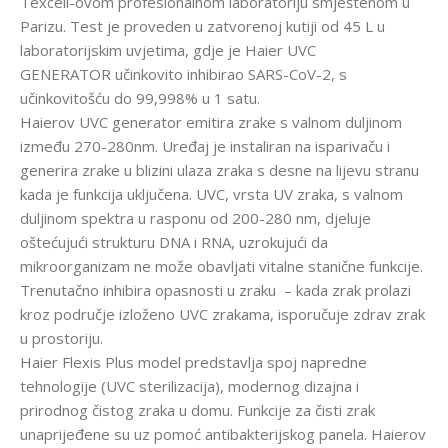
Texcell-ovom profesionalnom laboratoriju smještenom u
Parizu. Test je proveden u zatvorenoj kutiji od 45 L u
laboratorijskim uvjetima, gdje je Haier UVC
GENERATOR učinkovito inhibirao SARS-CoV-2, s
učinkovitošću do 99,998% u 1 satu.
Haierov UVC generator emitira zrake s valnom duljinom
između 270-280nm. Uređaj je instaliran na isparivaču i
generira zrake u blizini ulaza zraka s desne na lijevu stranu
kada je funkcija uključena. UVC, vrsta UV zraka, s valnom
duljinom spektra u rasponu od 200-280 nm, djeluje
oštećujući strukturu DNA i RNA, uzrokujući da
mikroorganizam ne može obavljati vitalne stanične funkcije.
Trenutačno inhibira opasnosti u zraku – kada zrak prolazi
kroz područje izloženo UVC zrakama, isporučuje zdrav zrak
u prostoriju.
Haier Flexis Plus model predstavlja spoj napredne
tehnologije (UVC sterilizacija), modernog dizajna i
prirodnog čistog zraka u domu. Funkcije za čisti zrak
unaprijeđene su uz pomoć antibakterijskog panela. Haierov