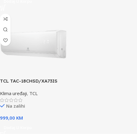
Dodaj U Korpu
TCL TAC-18CHSD/XA73IS
klima uređaj
Klima uređaji
,
TCL
Na zalihi
999,00
KM
Dodaj U Korpu