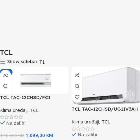
TCL
Show sidebar
-7%
TCL TAC-12CHSD/FCI
FreshIN 3.0 klima uređaj
TCL TAC-12CHSD/UG11V3AH
Klima uređaji
,
TCL
klima uređaj
Klima uređaji
,
TCL
Na zalihi
Na zalihi
1.099,00
KM
1.185,00
KM