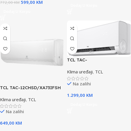
599,00
KM
772,00
KM
Dodaj U Korpu
Dodaj U Korpu
TCL TAC-
18CHSD/UG11V3AHklima
Klima uređaji
,
TCL
uređaj
Na zalihi
TCL TAC-12CHSD/XA73IFSH
Elite klima uređaj
1.299,00
KM
Klima uređaji
,
TCL
Dodaj U Korpu
Na zalihi
649,00
KM