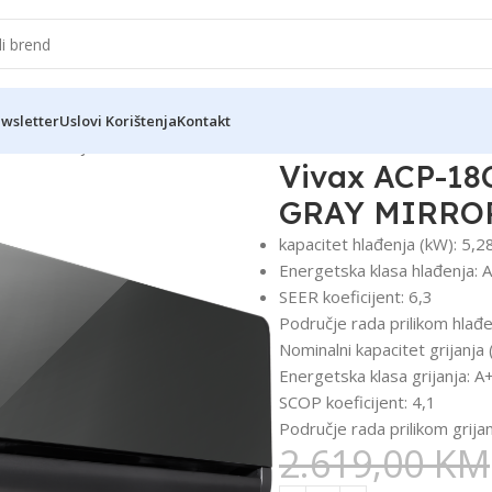
wsletter
Uslovi Korištenja
Kontakt
klima uređaji GRAY MIRROR
Vivax ACP-18
GRAY MIRRO
kapacitet hlađenja (kW): 5,2
Energetska klasa hlađenja: 
SEER koeficijent: 6,3
Područje rada prilikom hlađe
Nominalni kapacitet grijanja 
Energetska klasa grijanja: A
SCOP koeficijent: 4,1
Područje rada prilikom grija
2.619,00
KM