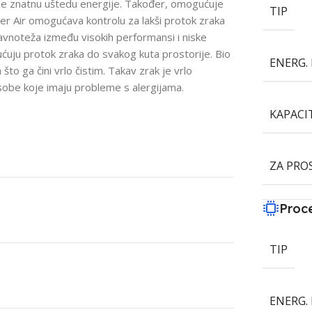
e znatnu uštedu energije. Također, omogućuje
TIP
er Air omogućava kontrolu za lakši protok zraka
ravnoteža između visokih performansi i niske
ćuju protok zraka do svakog kuta prostorije. Bio
ENERG. 
a što ga čini vrlo čistim. Takav zrak je vrlo
osobe koje imaju probleme s alergijama.
KAPACI
ZA PRO
Proc
TIP
ENERG. 