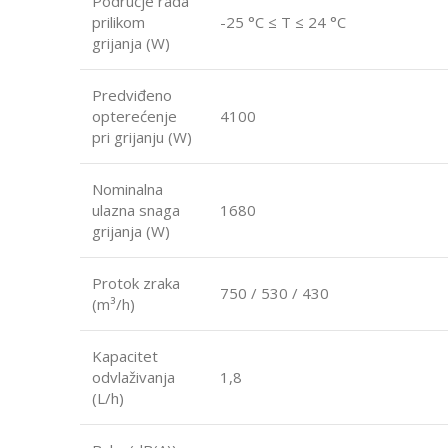
Područje rada
prilikom
-25 °C ≤ T ≤ 24 °C
grijanja (W)
Predviđeno
opterećenje
4100
pri grijanju (W)
Nominalna
ulazna snaga
1680
grijanja (W)
Protok zraka
750 / 530 / 430
(m³/h)
Kapacitet
odvlaživanja
1,8
(L/h)