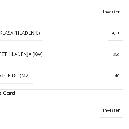
Inverter
KLASA (HLAĐENJE)
A++
TET HLAĐENJA (KW)
3.6
STOR DO (M2)
40
o Card
Inverter