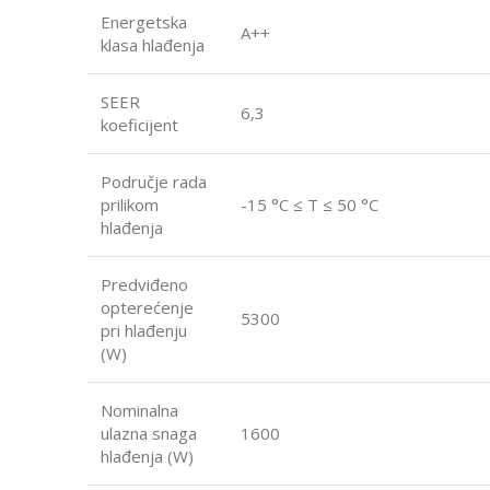
Energetska
A++
klasa hlađenja
SEER
6,3
koeficijent
Područje rada
prilikom
-15 °C ≤ T ≤ 50 °C
hlađenja
Predviđeno
opterećenje
5300
pri hlađenju
(W)
Nominalna
ulazna snaga
1600
hlađenja (W)