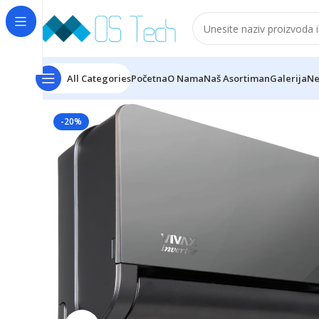
All Categories
Početna
O Nama
Naš Asortiman
Galerija
Ne
Početna
Klime
VIVAX
Vivax ACP-18CH50AEHI+ R32, 
-20%