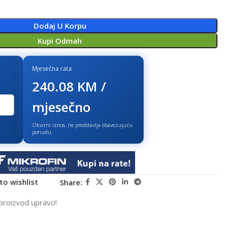
Dodaj U Korpu
Kupi Odmah
Mjesečna rata
240.08 KM /
mjesečno
Okvirni iznos, ne predstavlja obavezujuću
ponudu.
to wishlist
Share:
proizvod upravo!