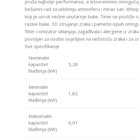
pruža najbolje performanse, a istovremeno omogućuj
bešumni rad za udobniju atmosferu i miran san. Whisp
koji je uzrok većine unutarnje buke. Time se postiže 
razine buke. 3D strujanje zraka i pametni ispuh omogu
filter i ionizator uklanjaju zagađivala i alergene iz zrak
povoljan za osobe osjetljive na nečistoću zraka i za 
Sve specifikacije
Nominalni
kapacitet
5,28
hlađenja (kW)
Minimalni
kapacitet
1,82
hlađenja (kW)
Maksimalni
kapacitet
6,01
hlađenja (kW)