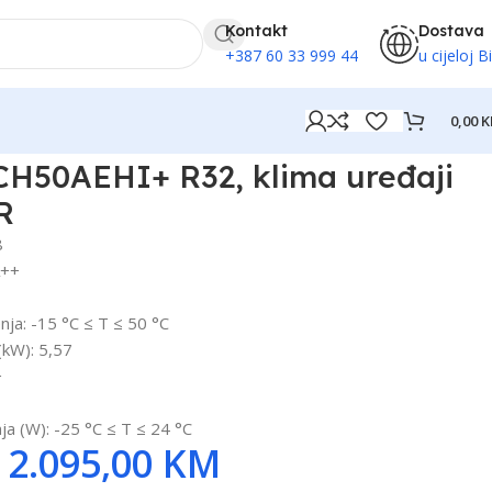
Kontakt
Dostava
+387 60 33 999 44
u cijeloj B
0,00
K
CH50AEHI+ R32, klima uređaji
R
8
A++
nja: -15 °C ≤ T ≤ 50 °C
(kW): 5,57
+
nja (W): -25 °C ≤ T ≤ 24 °C
2.095,00
KM