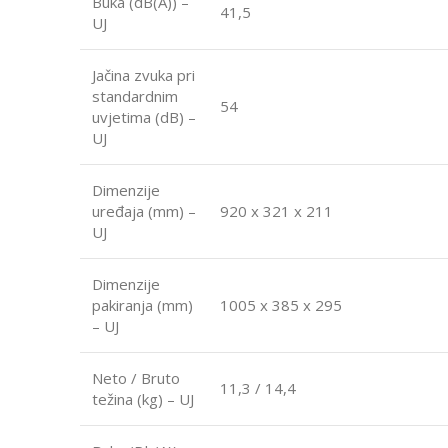
Buka (dB(A)) –
41,5
UJ
Jačina zvuka pri
standardnim
54
uvjetima (dB) –
UJ
Dimenzije
uređaja (mm) –
920 x 321 x 211
UJ
Dimenzije
pakiranja (mm)
1005 x 385 x 295
– UJ
Neto / Bruto
11,3 / 14,4
težina (kg) – UJ