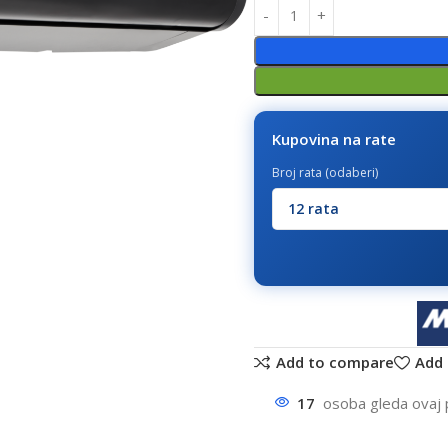
Kupovina na rate
Broj rata (odaberi)
Add to compare
Add 
17
osoba gleda ovaj 