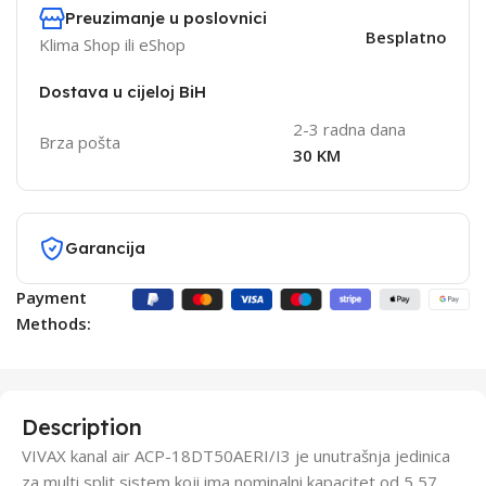
Preuzimanje u poslovnici
Besplatno
Klima Shop ili eShop
Dostava u cijeloj BiH
2-3 radna dana
Brza pošta
30 KM
Garancija
Payment
Methods:
Description
VIVAX kanal air ACP-18DT50AERI/I3 je unutrašnja jedinica
za multi split sistem koji ima nominalni kapacitet od 5,57