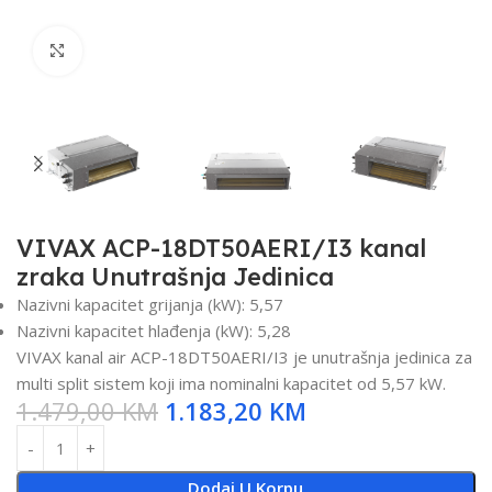
Click to enlarge
VIVAX ACP-18DT50AERI/I3 kanal
zraka Unutrašnja Jedinica
Nazivni kapacitet grijanja (kW): 5,57
Nazivni kapacitet hlađenja (kW): 5,28
VIVAX kanal air ACP-18DT50AERI/I3 je unutrašnja jedinica za
multi split sistem koji ima nominalni kapacitet od 5,57 kW.
1.479,00
KM
1.183,20
KM
Dodaj U Korpu