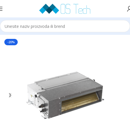
Početna
Klime
VIVAX
-20%