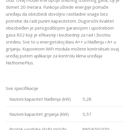
zidu. Ovaj model ima opciju snažnog izduvnog gasa, čiji je
domet 20 metara. Funkcija uštede energije pomaže
uređaju da obezbedi dovoljno rashladne snage bez
potrebe da radi punim kapacitetom. Dugoročni kvalitet
obezbeđen je petogodišnjom garancijom i upotrebom
gasa R32 koji je efikasniji i bezbedniji za rad i životnu
sredinu. Sve to u energetskoj klasi A++ u hlađenju i A+ u
grijanju. Kupovinom WiFi modula možete kontrolisati ovaj
uređaj putem aplikacije za kontrolu klima uređaja
NethomePlus.
Sve specifikacije
Nazivni kapacitet hlađenja (kW)
5,28
Nazivni kapacitet grijanja (kW)
5,57
Protok vazduha (ErP) (m3/h)
880/650/350