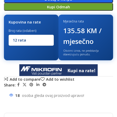
Kupi Odmah
Mjesečna rata
Kupovina na rate
135.58 KM /
Broj rata (odaberi)
mjesečno
Okvirni iznos, ne predstavlja
obavezujuću ponudu.
Add to compare
Add to wishlist
Share:
18
osoba gleda ovaj proizvod upravo!