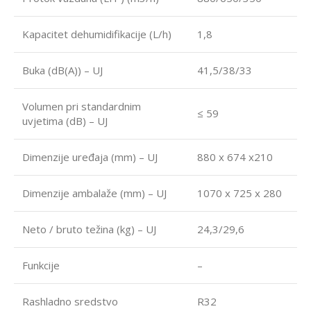
Kapacitet dehumidifikacije (L/h)
1,8
Buka (dB(A)) – UJ
41,5/38/33
Volumen pri standardnim
≤ 59
uvjetima (dB) – UJ
Dimenzije uređaja (mm) – UJ
880 x 674 x210
Dimenzije ambalaže (mm) – UJ
1070 x 725 x 280
Neto / bruto težina (kg) – UJ
24,3/29,6
Funkcije
–
Rashladno sredstvo
R32