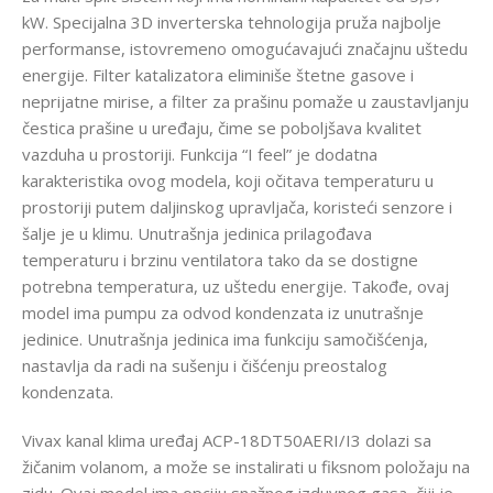
kW. Specijalna 3D inverterska tehnologija pruža najbolje
performanse, istovremeno omogućavajući značajnu uštedu
energije. Filter katalizatora eliminiše štetne gasove i
neprijatne mirise, a filter za prašinu pomaže u zaustavljanju
čestica prašine u uređaju, čime se poboljšava kvalitet
vazduha u prostoriji. Funkcija “I feel” je dodatna
karakteristika ovog modela, koji očitava temperaturu u
prostoriji putem daljinskog upravljača, koristeći senzore i
šalje je u klimu. Unutrašnja jedinica prilagođava
temperaturu i brzinu ventilatora tako da se dostigne
potrebna temperatura, uz uštedu energije. Takođe, ovaj
model ima pumpu za odvod kondenzata iz unutrašnje
jedinice. Unutrašnja jedinica ima funkciju samočišćenja,
nastavlja da radi na sušenju i čišćenju preostalog
kondenzata.
Vivax kanal klima uređaj ACP-18DT50AERI/I3 dolazi sa
žičanim volanom, a može se instalirati u fiksnom položaju na