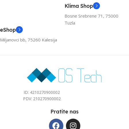
KAPACITET HLAĐENJA
KAPACITET HLAĐENJA
Klima Shop
(KW)
(KW)
Bosne Srebrene 71, 75000
Tuzla
3.6
3.6
eShop
Miljanovci bb, 75260 Kalesija
ZA PROSTOR DO (M2)
ZA PROSTOR DO (M2)
40
40
ID: 4210270900002
PDV: 210270900002
Pratite nas