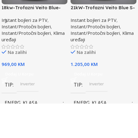
18kw-Trofazni Veito Blue-
21kW-Trofazni Veito Blue S-
Instant bojler za PTV-max.
Instant bojler za PTV-max.
Instant bojleri za PTV
,
Instant bojleri za PTV
,
Instant/Protočni bojleri
,
Instant/Protočni bojleri
,
Instant/Protočni bojleri
,
Klima
Instant/Protočni bojleri
,
Klima
uređaji
uređaji
Na zalihi
Na zalihi
969,00
KM
1.205,00
KM
Dodaj U Korpu
Dodaj U Korpu
Inverter
Inverter
TIP
TIP
ENERG. KLASA
ENERG. KLASA
(HLAĐENJE)
(HLAĐENJE)
A++
A++