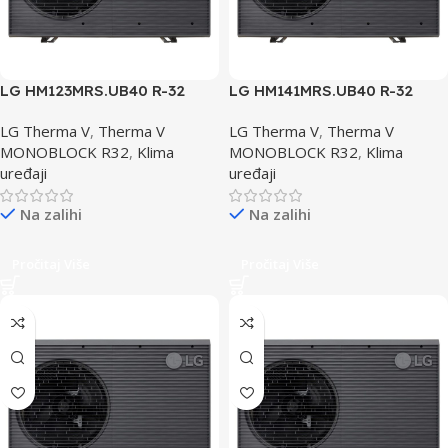
LG HM123MRS.UB40 R-32
LG HM141MRS.UB40 R-32
Toplotna Pumpa TROFAZNA
Toplotna Pumpa
LG Therma V
,
Therma V
LG Therma V
,
Therma V
MONOBLOCK R32
,
Klima
MONOBLOCK R32
,
Klima
uređaji
uređaji
Na zalihi
Na zalihi
Pročitaj Više
Pročitaj Više