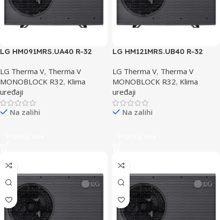
LG HM091MRS.UA40 R-32
LG HM121MRS.UB40 R-32
Toplotna Pumpa
Toplotna Pumpa
LG Therma V
,
Therma V
LG Therma V
,
Therma V
MONOBLOCK R32
,
Klima
MONOBLOCK R32
,
Klima
uređaji
uređaji
Na zalihi
Na zalihi
Pročitaj Više
Pročitaj Više