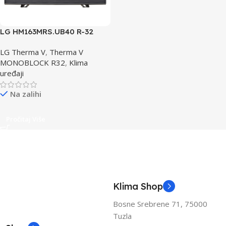
LG HM163MRS.UB40 R-32
Toplotna Pumpa TROFAZNA
LG Therma V
,
Therma V
MONOBLOCK R32
,
Klima
uređaji
Na zalihi
Pročitaj Više
Klima Shop
Bosne Srebrene 71, 75000
Tuzla