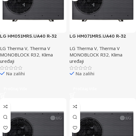
LG HM051MRS.UA40 R-32
LG HM071MRS.UA40 R-32
Toplotna Pumpa
Toplotna Pumpa
LG Therma V
,
Therma V
LG Therma V
,
Therma V
MONOBLOCK R32
,
Klima
MONOBLOCK R32
,
Klima
uređaji
uređaji
Na zalihi
Na zalihi
Pročitaj Više
Pročitaj Više