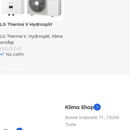
LG Therma V Hydrosplit
16kW HN1600MC+HU163MRB
LG Therma V
,
Hydrosplit
,
Klima
uređaji
Na zalihi
Pročitaj Više
Klima Shop
Bosne Srebrene 71, 75000
Tuzla