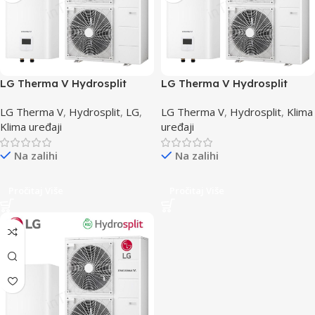
LG Therma V Hydrosplit
LG Therma V Hydrosplit
12kW HN1600MC+HU123MRB
14kW HN1600MC+HU143MRB
LG Therma V
,
Hydrosplit
,
LG
,
LG Therma V
,
Hydrosplit
,
Klima
Klima uređaji
uređaji
Na zalihi
Na zalihi
Pročitaj Više
Pročitaj Više