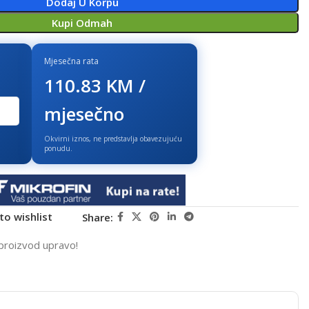
Dodaj U Korpu
Kupi Odmah
Mjesečna rata
110.83 KM /
mjesečno
Okvirni iznos, ne predstavlja obavezujuću
ponudu.
to wishlist
Share:
proizvod upravo!