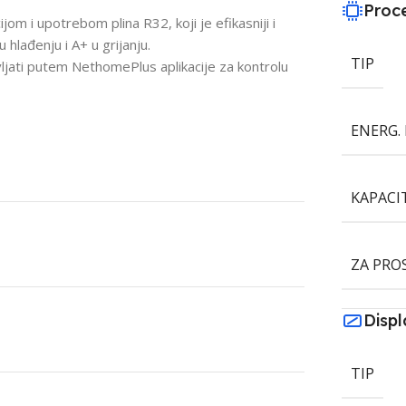
Proc
om i upotrebom plina R32, koji je efikasniji i
u hlađenju i A+ u grijanju.
TIP
ati putem NethomePlus aplikacije za kontrolu
ENERG. 
KAPACI
ZA PRO
Displ
TIP