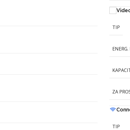
Vide
TIP
ENERG. 
KAPACI
ZA PRO
Conne
TIP