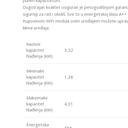
punim kapacitetom.
Dugotrajan kvalitet osiguran je petogodišnjom garancij
sigurniji za rad i okoliš. Sve to u energetskoj klasi A++ 
Kupovinom WiFi modula ovim uređajem možete upravlj
klima uređaja.
Nazivni
kapacitet
3,52
hlađenja (kW)
Minimalni
kapacitet
1,38
hlađenja (kW)
Maksimalni
kapacitet
4,31
hlađenja (kW)
Energetska
A++