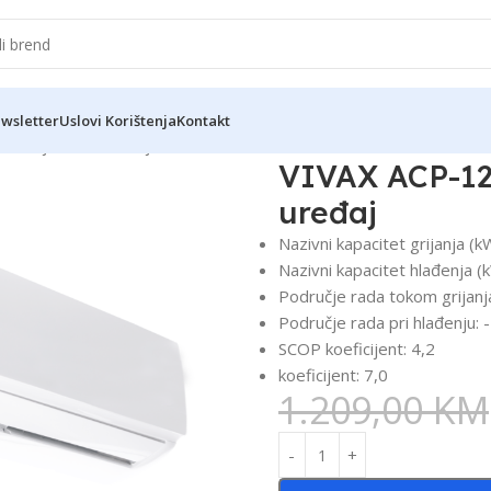
wsletter
Uslovi Korištenja
Kontakt
dizajn klima uređaj
VIVAX ACP-12
uređaj
Nazivni kapacitet grijanja (k
Nazivni kapacitet hlađenja (
Područje rada tokom grijanja
Područje rada pri hlađenju: 
SCOP koeficijent: 4,2
koeficijent: 7,0
1.209,00
KM