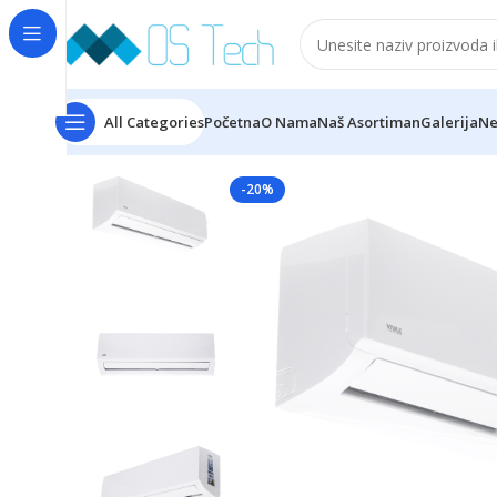
All Categories
Početna
O Nama
Naš Asortiman
Galerija
Ne
Početna
Klime
VIVAX
VIVAX ACP-12CH35AENI R32 N+ 
-20%