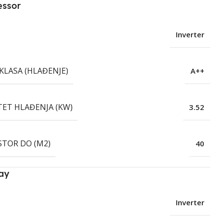
essor
Inverter
KLASA (HLAĐENJE)
A++
TET HLAĐENJA (KW)
3.52
STOR DO (M2)
40
ay
Inverter