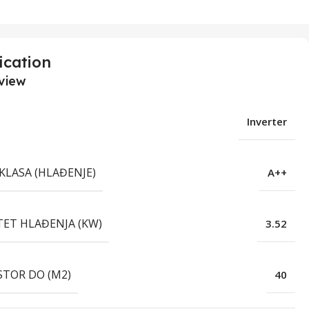
ication
view
Inverter
KLASA (HLAĐENJE)
A++
TET HLAĐENJA (KW)
3.52
STOR DO (M2)
40