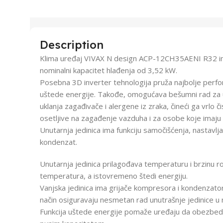
Description
Klima uređaj VIVAX N design ACP-12CH35AENI R32 ima 
nominalni kapacitet hlađenja od 3,52 kW.
Posebna 3D inverter tehnologija pruža najbolje per
uštede energije. Takođe, omogućava bešumni rad za ug
uklanja zagađivače i alergene iz zraka, čineći ga vrlo
osetljive na zagađenje vazduha i za osobe koje imaju
Unutarnja jedinica ima funkciju samočišćenja, nastavlja 
kondenzat.
Unutarnja jedinica prilagođava temperaturu i brzinu ro
temperatura, a istovremeno štedi energiju.
Vanjska jedinica ima grijače kompresora i kondenzator
način osiguravaju nesmetan rad unutrašnje jedinice u n
Funkcija uštede energije pomaže uređaju da obezbedi