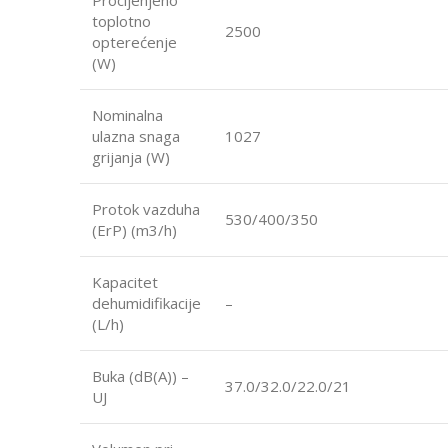
Procijenjeno
toplotno
2500
opterećenje
(W)
Nominalna
ulazna snaga
1027
grijanja (W)
Protok vazduha
530/400/350
(ErP) (m3/h)
Kapacitet
dehumidifikacije
–
(L/h)
Buka (dB(A)) –
37.0/32.0/22.0/21
UJ