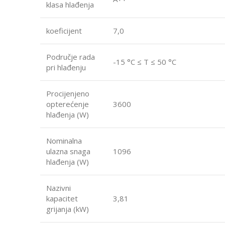
klasa hlađenja
koeficijent
7,0
Područje rada
-15 °C ≤ T ≤ 50 °C
pri hlađenju
Procijenjeno
opterećenje
3600
hlađenja (W)
Nominalna
ulazna snaga
1096
hlađenja (W)
Nazivni
kapacitet
3,81
grijanja (kW)