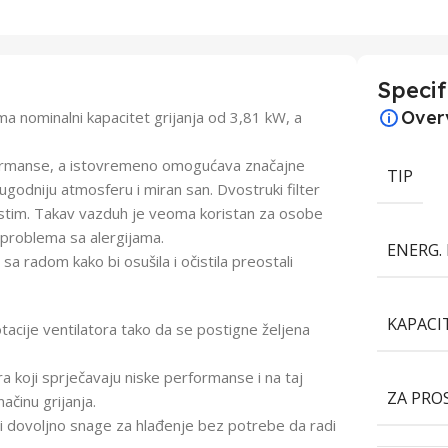
Specif
Over
nominalni kapacitet grijanja od 3,81 kW, a
formanse, a istovremeno omogućava značajne
TIP
odniju atmosferu i miran san. Dvostruki filter
 čistim. Takav vazduh je veoma koristan za osobe
 problema sa alergijama.
ENERG. 
sa radom kako bi osušila i očistila preostali
KAPACI
tacije ventilatora tako da se postigne željena
a koji sprječavaju niske performanse i na taj
ZA PRO
ačinu grijanja.
 dovoljno snage za hlađenje bez potrebe da radi