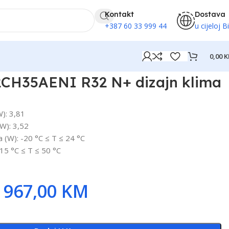
Kontakt
Dostava
+387 60 33 999 44
u cijeloj B
0,00
K
CH35AENI R32 N+ dizajn klima
W): 3,81
kW): 3,52
 (W): -20 °C ≤ T ≤ 24 °C
-15 °C ≤ T ≤ 50 °C
967,00
KM