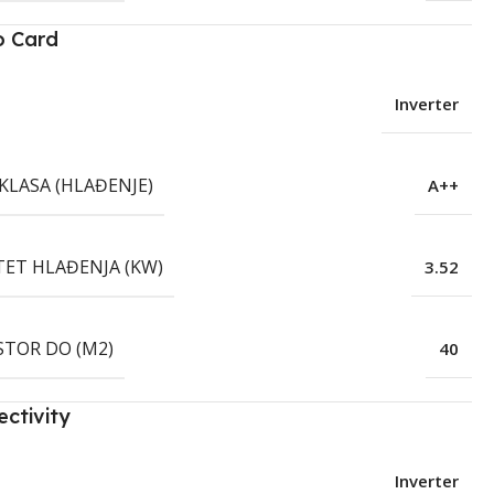
o Card
Inverter
KLASA (HLAĐENJE)
A++
TET HLAĐENJA (KW)
3.52
STOR DO (M2)
40
ctivity
Inverter