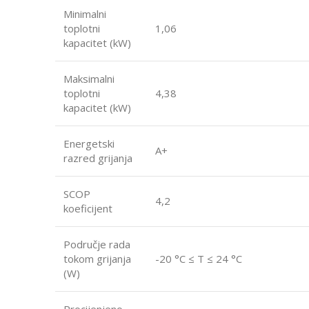
Minimalni
toplotni
1,06
kapacitet (kW)
Maksimalni
toplotni
4,38
kapacitet (kW)
Energetski
A+
razred grijanja
SCOP
4,2
koeficijent
Područje rada
tokom grijanja
-20 °C ≤ T ≤ 24 °C
(W)