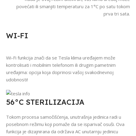
povećati ili smanjiti temperaturu za 1°C po satu tokom
prva tri sata.
WI-FI
Wi-Fi funkcija znači da se Tesla klima uređajem može
kontrolisati i mobilnim telefonom ili drugim pametnim
uređajima: opcija koja doprinosi vašoj svakodnevnoj
udobnosti!
56°C STERILIZACIJA
Tokom procesa samočišćenja, unutrašnja jedinica radi u
posebnom režimu koji pomaže da se isparivač osuši. Ova
funkcija je dizajnirana da održava AC unutarnju jedinicu