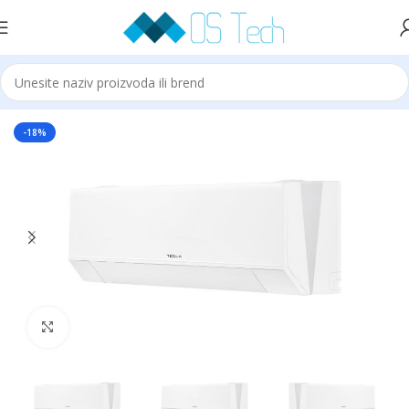
Početna
Tesla
-18%
Click to enlarge