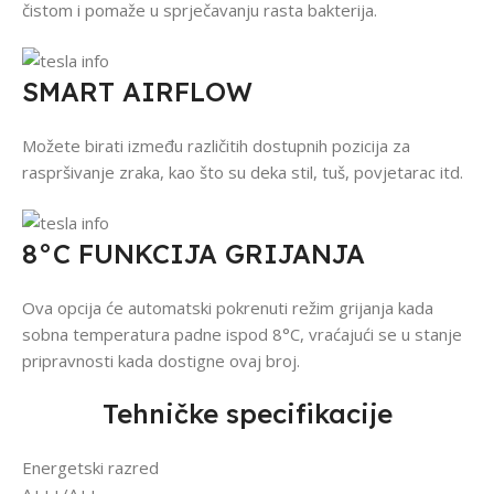
čistom i pomaže u sprječavanju rasta bakterija.
SMART AIRFLOW
Možete birati između različitih dostupnih pozicija za
raspršivanje zraka, kao što su deka stil, tuš, povjetarac itd.
8°C FUNKCIJA GRIJANJA
Ova opcija će automatski pokrenuti režim grijanja kada
sobna temperatura padne ispod 8°C, vraćajući se u stanje
pripravnosti kada dostigne ovaj broj.
Tehničke specifikacije
Energetski razred
A+++/A++