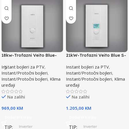
18kw-Trofazni Veito Blue-
21kW-Trofazni Veito Blue S-
Instant bojler za PTV-max.
Instant bojler za PTV-max.
Instant bojleri za PTV
,
Instant bojleri za PTV
,
Instant/Protočni bojleri
,
Instant/Protočni bojleri
,
Instant/Protočni bojleri
,
Klima
Instant/Protočni bojleri
,
Klima
uređaji
uređaji
Na zalihi
Na zalihi
969,00
KM
1.205,00
KM
Dodaj U Korpu
Dodaj U Korpu
Inverter
Inverter
TIP
TIP