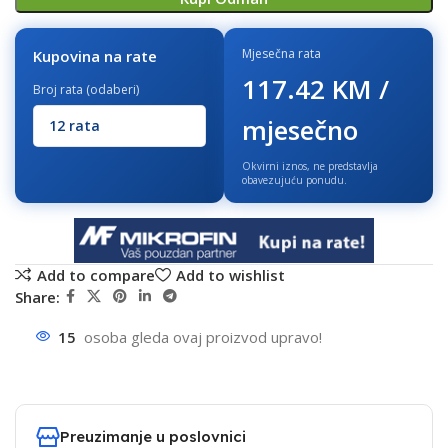
Mjesečna rata
Kupovina na rate
117.42 KM /
Broj rata (odaberi)
mjesečno
Okvirni iznos, ne predstavlja
obavezujuću ponudu.
Add to compare
Add to wishlist
Share:
15
osoba gleda ovaj proizvod upravo!
Preuzimanje u poslovnici