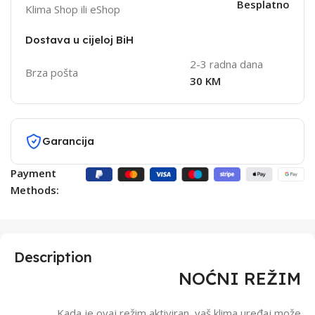
Besplatno
Klima Shop ili eShop
Dostava u cijeloj BiH
2-3 radna dana
Brza pošta
30 KM
Garancija
Payment
Methods:
Description
NOĆNI REŽIM
Kada je ovaj režim aktiviran, vaš klima uređaj može