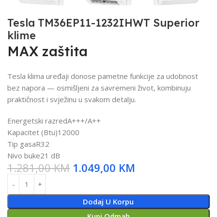
Tesla TM36EP11-1232IHWT Superior
klime
MAX zaštita
Tesla klima uređaji donose pametne funkcije za udobnost
bez napora — osmišljeni za savremeni život, kombinuju
praktičnost i svježinu u svakom detalju.
Energetski razred
A+++/A++
Kapacitet (Btu)
12000
Tip gasa
R32
Nivo buke
21 dB
1.281,00
KM
1.049,00
KM
Dodaj U Korpu
Kupi Odmah