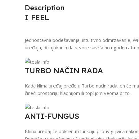
Description
I FEEL
Jednostavna podešavanja, intuitivno odmrzavanje, Wi
uređaja, dizajniranih da stvore savršeno ugodnu atmo
TURBO NAČIN RADA
Kada klima uređaj pređe u Turbo način rada, on će maksi
čineći prostoriju hladnijom ili toplijom veoma brzo.
ANTI-FUNGUS
Klima uređaj će pokrenuti funkciju protiv gljivica nakon
Pomaže u sprječavanju širenja gljivica i bakterija kako