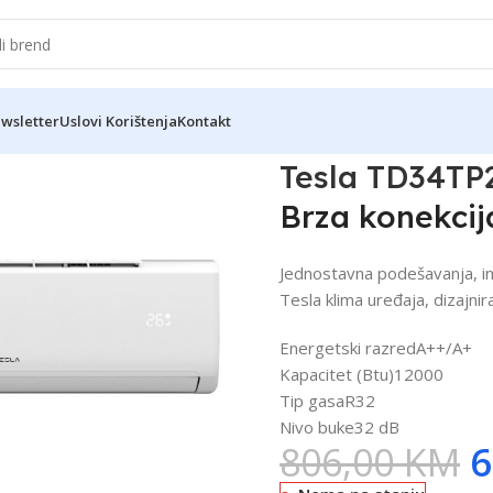
wsletter
Uslovi Korištenja
Kontakt
me
Tesla TD34TP
Brza konekcij
Jednostavna podešavanja, in
Tesla klima uređaja, dizajn
Energetski razred
A++/A+
Kapacitet (Btu)
12000
Tip gasa
R32
Nivo buke
32 dB
806,00
KM
6