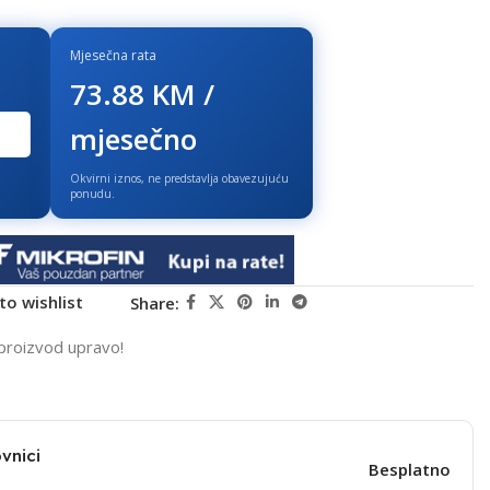
Mjesečna rata
73.88 KM /
mjesečno
Okvirni iznos, ne predstavlja obavezujuću
ponudu.
to wishlist
Share:
proizvod upravo!
vnici
Besplatno