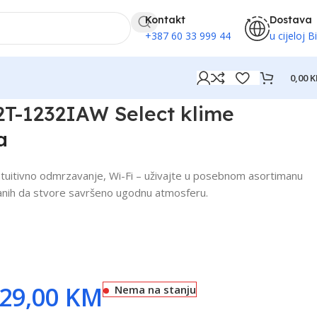
Kontakt
Dostava
+387 60 33 999 44
u cijeloj B
0,00
K
2T-1232IAW Select klime
a
tuitivno odmrzavanje, Wi-Fi – uživajte u posebnom asortimanu
iranih da stvore savršeno ugodnu atmosferu.
29,00
KM
Nema na stanju