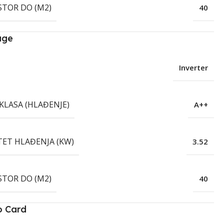
STOR DO (M2)
40
age
Inverter
KLASA (HLAĐENJE)
A++
TET HLAĐENJA (KW)
3.52
STOR DO (M2)
40
o Card