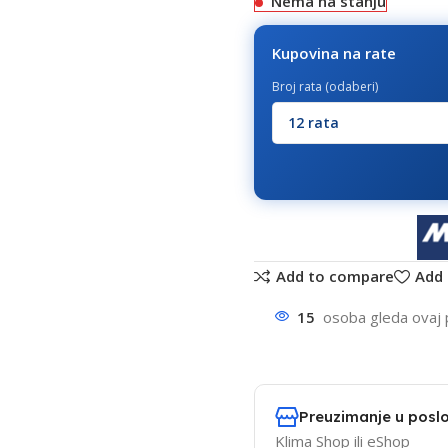
Nema na stanju
Kupovina na rate
Broj rata (odaberi)
Add to compare
Add 
15
osoba gleda ovaj 
Preuzimanje u poslo
Klima Shop ili eShop