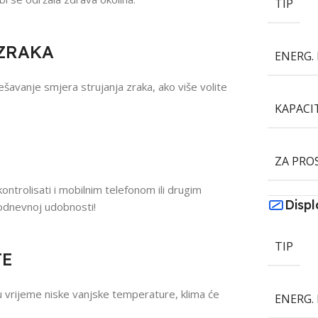
TIP
ZRAKA
ENERG. 
dešavanje smjera strujanja zraka, ako više volite
KAPACI
ZA PRO
ontrolisati i mobilnim telefonom ili drugim
Displ
kodnevnoj udobnosti!
TIP
JE
u vrijeme niske vanjske temperature, klima će
ENERG. 