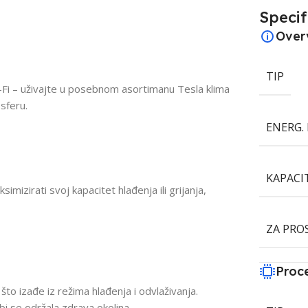
Specif
Over
TIP
-Fi – uživajte u posebnom asortimanu Tesla klima
sferu.
ENERG. 
KAPACI
mizirati svoj kapacitet hlađenja ili grijanja,
ZA PRO
Proc
 što izađe iz režima hlađenja i odvlaživanja.
 bi se održala zdrava okolina.