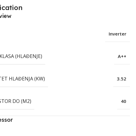
ication
view
Inverter
KLASA (HLAĐENJE)
A++
TET HLAĐENJA (KW)
3.52
STOR DO (M2)
40
essor