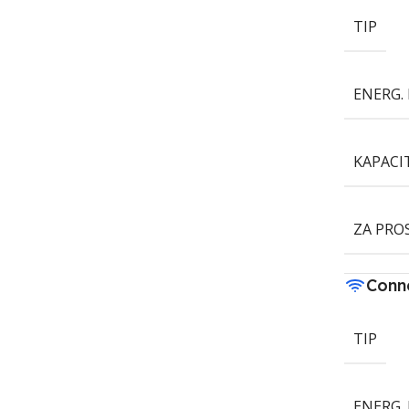
TIP
ENERG. 
KAPACI
ZA PRO
Conne
TIP
ENERG. 