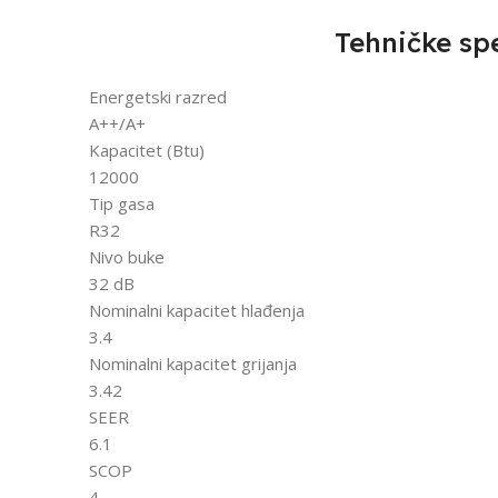
Tehničke spe
Energetski razred
A++/A+
Kapacitet (Btu)
12000
Tip gasa
R32
Nivo buke
32 dB
Nominalni kapacitet hlađenja
3.4
Nominalni kapacitet grijanja
3.42
SEER
6.1
SCOP
4