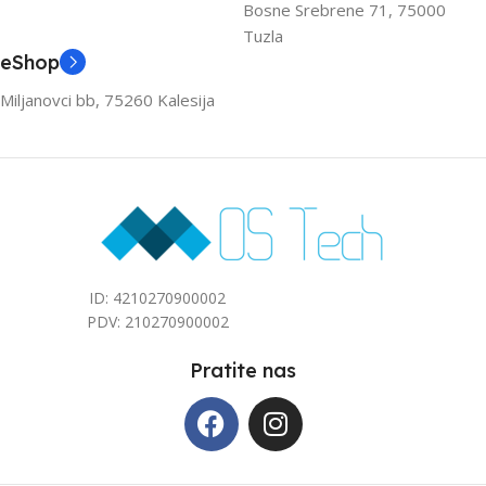
Bosne Srebrene 71, 75000
Tuzla
3.6
3.6
eShop
Miljanovci bb, 75260 Kalesija
ZA PROSTOR DO (M2)
ZA PROSTOR DO (M2)
40
40
ID: 4210270900002
PDV: 210270900002
Pratite nas