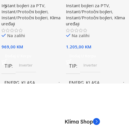
Instant bojleri za PTV
,
Instant bojleri za PTV
,
Instant/Protočni bojleri
,
Instant/Protočni bojleri
,
Instant/Protočni bojleri
,
Klima
Instant/Protočni bojleri
,
Klima
uređaji
uređaji
Na zalihi
Na zalihi
969,00
KM
1.205,00
KM
Dodaj U Korpu
Dodaj U Korpu
Inverter
Inverter
TIP
TIP
ENERG. KLASA
ENERG. KLASA
(HLAĐENJE)
(HLAĐENJE)
A++
A++
KAPACITET HLAĐENJA
KAPACITET HLAĐENJA
Klima Shop
(KW)
(KW)