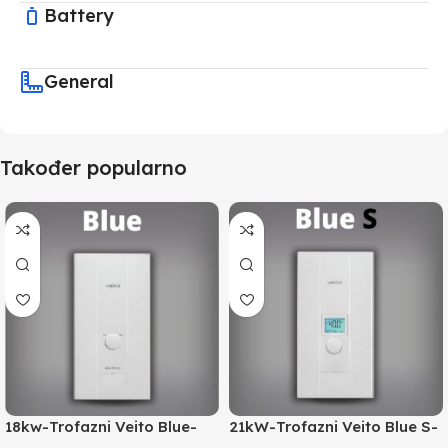
Battery
General
Također popularno
18kw-Trofazni Veito Blue-
21kW-Trofazni Veito Blue S-
Instant bojler za PTV-max.
Instant bojler za PTV-max.