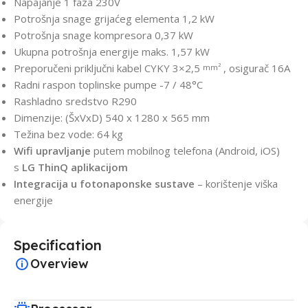
Napajanje 1 faza 230V
Potrošnja snage grijaćeg elementa 1,2 kW
Potrošnja snage kompresora 0,37 kW
Ukupna potrošnja energije maks. 1,57 kW
Preporučeni priključni kabel CYKY 3×2,5
, osigurač 16A
mm²
Radni raspon toplinske pumpe -7 / 48°C
Rashladno sredstvo R290
Dimenzije: (ŠxVxD) 540 x 1280 x 565 mm
Težina bez vode: 64 kg
Wifi upravljanje
putem mobilnog telefona (Android, iOS)
s
LG ThinQ aplikacijom
Integracija u fotonaponske sustave
– korištenje viška
energije
Specification
Overview