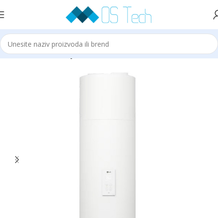
Početna
LG
LG Bojler sa TP