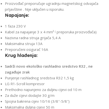
Proizvođač preporučuje ugradnju
magnetskog odvajača
prljavštine
. Nije uključen u isporuku.
Napajanje:
1 faza 230 V
Kabel za napajanje 3 x 4 mm²
preporuka proizvođača)
(
Nazivna radna struja grijača 5,4 A
Maksimalna struja 13A
Preporučeni osigurač 16A
Krug hlađenja:
Sadrži novo ekološko rashladno sredstvo
R32
, ne
zagađuje zrak
Punjenje rashladnog sredstva R32 1,5 kg
LG R1-Scroll kompresor
Prethodno napunjeno za duljinu cijevi od 10 m
Za duže cijevi dodajte 30 g/m
Spojna bakrena cijev 10/16 (3/8″-5/8″)
Maksimalna duljina cijevi 50 m