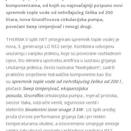
komponentama, od kojih su najznačajniji potpuno novi
spremnik tople vode od nehrđajućeg čelika od 200
litara, nova
Grundfosova
cirkulacijska pumpa,
povećani
Swep
izmjenjivač i mnogi drugi.
THERMA V split IWT (integrirani spremnik tople vode) je
nova, 3. generacija LG R32 serije. Kombinira odvojenu
unutarnju i vanjsku jedinicu, koje su povezane rashladnom
cijevi, što eliminira upotrebu antifriza u sustavu grijanja.
Unutarnja jedinica, često nazivana “hladnjakom”, sadrži
praktično smještene hidraulične komponente kao što
su
spremnik tople vode od nehrđajućeg čelika od 200 l
,
pločasti
Swep izmjenjivač, ekspanzijska
posuda,
Grundfos
cirkulacijska pumpa , mjerač protoka,
senzor tlaka, odzračni ventil, sigurnosni ventil i
električni
bivalentni izvor snage 3 kW
. LG Split uređaj
pruža izvrsne performanse grijanja čak i pri niskim
temperaturama okoline, a istovremeno smanjuje emisije
ugljika zahvaljujući upotrebi rashladnog sredstva R32.