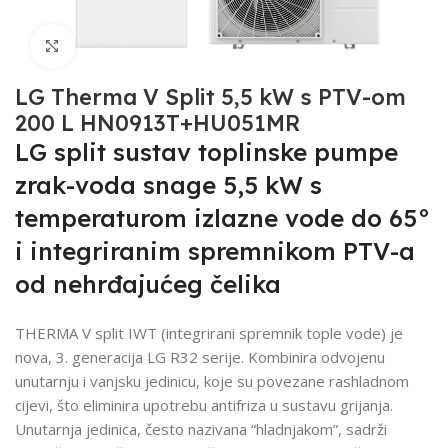
Click to enlarge
LG Therma V Split 5,5 kW s PTV-om
200 L HN0913T+HU051MR
LG split sustav toplinske pumpe
zrak-voda snage 5,5 kW s
temperaturom izlazne vode do 65°
i integriranim spremnikom PTV-a
od nehrđajućeg čelika
THERMA V split IWT (integrirani spremnik tople vode) je
nova, 3. generacija LG R32 serije. Kombinira odvojenu
unutarnju i vanjsku jedinicu, koje su povezane rashladnom
cijevi, što eliminira upotrebu antifriza u sustavu grijanja.
Unutarnja jedinica, često nazivana “hladnjakom”, sadrži