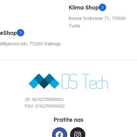
KAPACITET HLAĐENJA
KAPACITET HLAĐENJA
Klima Shop
(KW)
(KW)
Bosne Srebrene 71, 75000
Tuzla
3.6
3.6
eShop
Miljanovci bb, 75260 Kalesija
ZA PROSTOR DO (M2)
ZA PROSTOR DO (M2)
40
40
ID: 4210270900002
PDV: 210270900002
Pratite nas