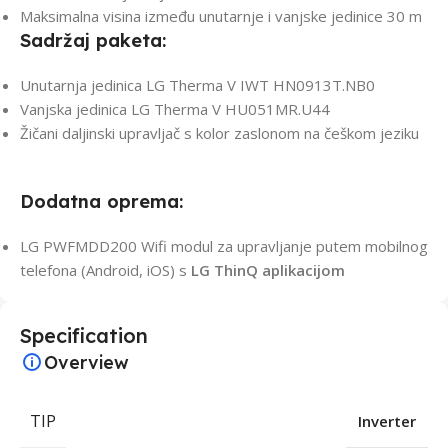
Maksimalna visina između unutarnje i vanjske jedinice 30 m
Sadržaj paketa:
Unutarnja jedinica LG Therma V IWT HN0913T.NB0
Vanjska jedinica LG Therma V HU051MR.U44
Žičani daljinski upravljač s kolor zaslonom na češkom jeziku
Dodatna oprema:
LG PWFMDD200
Wifi modul za upravljanje putem mobilnog
telefona (Android, iOS) s
LG ThinQ aplikacijom
Specification
Overview
TIP
Inverter