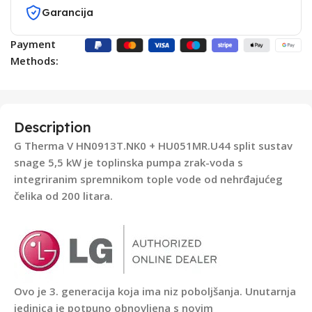
Garancija
Payment
Methods:
Description
G Therma V HN0913T.NK0 + HU051MR.U44
split sustav
snage 5,5 kW je toplinska pumpa zrak-voda s
integriranim spremnikom tople vode od nehrđajućeg
čelika od 200 litara.
Ovo je 3. generacija koja ima niz poboljšanja. Unutarnja
jedinica je potpuno obnovljena s novim