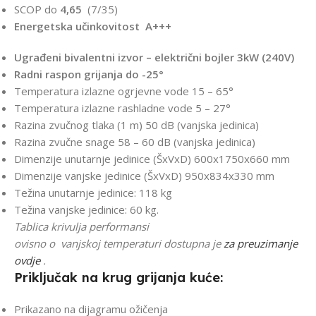
SCOP do
4,65
(7/35)
Energetska učinkovitost
A+++
Ugrađeni bivalentni izvor – električni bojler 3kW (240V)
Radni raspon grijanja do -25°
Temperatura izlazne ogrjevne vode 15 – 65°
Temperatura izlazne rashladne vode 5 – 27°
Razina zvučnog tlaka (1 m) 50 dB (vanjska jedinica)
Razina zvučne snage 58 – 60 dB (vanjska jedinica)
Dimenzije unutarnje jedinice (ŠxVxD) 600x1750x660 mm
Dimenzije vanjske jedinice (ŠxVxD) 950x834x330 mm
Težina unutarnje jedinice: 118 kg
Težina vanjske jedinice: 60 kg.
Tablica krivulja performansi
ovisno
o
vanjskoj
temperaturi
dostupna je
za preuzimanje
ovdje
.
Priključak na krug grijanja kuće:
Prikazano na dijagramu ožičenja