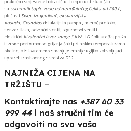
praktično smještene hidraulične komponente kao što
su
spremnik tople vode od nehrđajućeg čelika od 200 l
,
pločasti
Swep izmjenjivač, ekspanzijska
posuda,
Grundfos
cirkulacijska pumpa , mjerač protoka,
senzor tlaka, odzračni ventil, sigurnosni ventil i
električni
bivalentni izvor snage 3 kW
. LG Split uređaj pruža
izvrsne performanse grijanja čak i pri niskim temperaturama
okoline, a istovremeno smanjuje emisije ugljika zahvaljujući
upotrebi rashladnog sredstva R32.
NAJNIŽA CIJENA NA
TRŽIŠTU –
Kontaktirajte nas
+387 60 33
999 44
i naš stručni tim će
odgovoiti na sva vaša