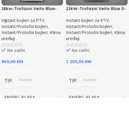
18kw-Trofazni Veito Blue-
21kW-Trofazni Veito Blue S-
Instant bojler za PTV-max.
Instant bojler za PTV-max.
Instant bojleri za PTV
,
Instant bojleri za PTV
,
Instant/Protočni bojleri
,
Instant/Protočni bojleri
,
Instant/Protočni bojleri
,
Klima
Instant/Protočni bojleri
,
Klima
uređaji
uređaji
Na zalihi
Na zalihi
969,00
KM
1.205,00
KM
Dodaj U Korpu
Dodaj U Korpu
Inverter
Inverter
TIP
TIP
ENERG. KLASA
ENERG. KLASA
(HLAĐENJE)
(HLAĐENJE)
A++
A++