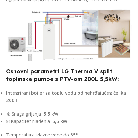
Osnovni parametri LG Therma V split
toplinske pumpe s PTV-om 200L 5,5kW:
Integrirani bojler za toplu vodu od nehrđajućeg čelika
200 l
☀️
Snaga grijanja
5,5 kW
❄️
Kapacitet hlađenja
5,5 kW
Temperatura izlazne vode do
65°