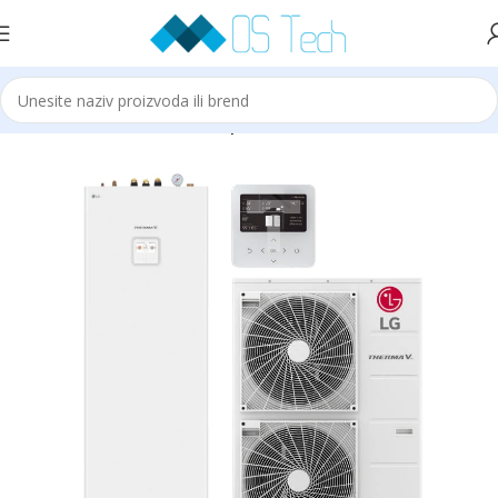
Početna
LG
LG Therma V
Split IWT