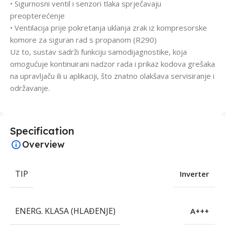
• Sigurnosni ventil i senzori tlaka sprječavaju
preopterećenje
• Ventilacija prije pokretanja uklanja zrak iz kompresorske
komore za siguran rad s propanom (R290)
Uz to, sustav sadrži funkciju samodijagnostike, koja
omogućuje kontinuirani nadzor rada i prikaz kodova grešaka
na upravljaču ili u aplikaciji, što znatno olakšava servisiranje i
održavanje.
Specification
Overview
TIP
Inverter
ENERG. KLASA (HLAĐENJE)
A+++