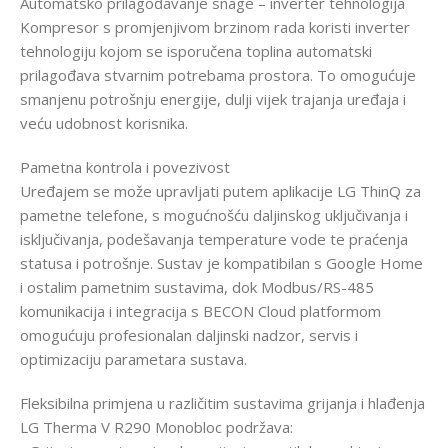
Automatsko prilagođavanje snage – inverter tehnologija
Kompresor s promjenjivom brzinom rada koristi inverter
tehnologiju kojom se isporučena toplina automatski
prilagođava stvarnim potrebama prostora. To omogućuje
smanjenu potrošnju energije, dulji vijek trajanja uređaja i
veću udobnost korisnika.
Pametna kontrola i povezivost
Uređajem se može upravljati putem aplikacije LG ThinQ za
pametne telefone, s mogućnošću daljinskog uključivanja i
isključivanja, podešavanja temperature vode te praćenja
statusa i potrošnje. Sustav je kompatibilan s Google Home
i ostalim pametnim sustavima, dok Modbus/RS-485
komunikacija i integracija s BECON Cloud platformom
omogućuju profesionalan daljinski nadzor, servis i
optimizaciju parametara sustava.
Fleksibilna primjena u različitim sustavima grijanja i hlađenja
LG Therma V R290 Monobloc podržava: