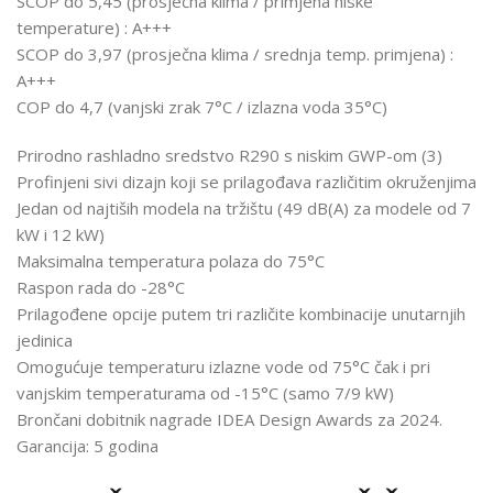
SCOP do 5,45 (prosječna klima / primjena niske
temperature) : A+++
SCOP do 3,97 (prosječna klima / srednja temp. primjena) :
A+++
COP do 4,7 (vanjski zrak 7°C / izlazna voda 35°C)
Prirodno rashladno sredstvo R290 s niskim GWP-om (3)
Profinjeni sivi dizajn koji se prilagođava različitim okruženjima
Jedan od najtiših modela na tržištu (49 dB(A) za modele od 7
kW i 12 kW)
Maksimalna temperatura polaza do 75°C
Raspon rada do -28°C
Prilagođene opcije putem tri različite kombinacije unutarnjih
jedinica
Omogućuje temperaturu izlazne vode od 75°C čak i pri
vanjskim temperaturama od -15°C (samo 7/9 kW)
Brončani dobitnik nagrade IDEA Design Awards za 2024.
Garancija: 5 godina