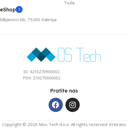
Tuzla
3.6
3.6
eShop
Miljanovci bb, 75260 Kalesija
ZA PROSTOR DO (M2)
ZA PROSTOR DO (M2)
40
40
ID: 4210270900002
PDV: 210270900002
Pratite nas
Copyright © 2026 Mos Tech d.o.o. All rights reserved. Kreirano