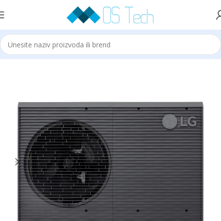
Početna
LG
LG Therma V
Therma V MONOBLOCK R290