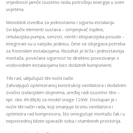
vrijednosti jamče izuzetno nisku potrošnju energije u svim
uvjetima.
Monoblok izvedba za jednostavnu i sigurnu instalaciju
Svi ključni elementi sustava – izmjenjivač topline,
cirkulacijska pumpa, senzori, ventil i ekspanzijska posuda –
integrirani su u vanjsku jedinicu, čime se izbjegava potreba
za freonskim instalacijama. Rezultat je brža i jednostavnija
montaža, povećana sigurnost te direktno povezivanje s
vodovodnim instalacijama bez dodatnih komponenti.
Tihi rad, uključujući tihi noćni način
Zahvaljujući optimiziranoj konstrukciji ventilatora i dodatnim
zvučno izolacijskim slojevima, uređaj radi izuzetno tiho –
npr. oko 49 dB(A) za model snage 12 kW. Dostupan je i
noćni tihi način rada, koji smanjuje brzinu ventilatora i
optimizira rad kompresora, što omogućuje montažu čak i u
neposrednoj blizini spavaćih soba i stambenih prostorija.