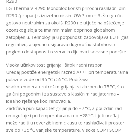
R290
LG Therma V R290 Monobloc koristi prirodni rashladni plin
R290 (propan) s izuzetno niskim GWP-om = 3, što ga čini
gotovo neutralnim za okoliš. R290 ne utječe na oštećenje
ozonskog sloja te ima minimalan doprinos globalnom
zatopljenju. Tehnologija u potpunosti zadovoljava EU F-gas
regulativu, a ujedno osigurava dugoročnu stabilnost u
pogledu dostupnosti rezervnih dijelova i servisne podrške.
Visoka učinkovitost grijanja i široki radni raspon
Uređaj postiže energetski razred A+++ pri temperaturama
polazne vode od 35 °C i 55 °C. Podržava
visokotemperaturni režim grijanja s izlazom do 75 °C, što
ga čini pogodnim i za sustave s klasičnim radijatorima –
idealno rješenje kod renovacija.
Zadržava puni kapacitet grijanja do −7 °C, a pouzdan rad
omogućuje i pri temperaturama do −28 °C. Ljeti uređaj
može raditi u reverzibilnom ciklusu te rashlađivati prostor
sve do +35 °C vanjske temperature. Visoke COP i SCOP