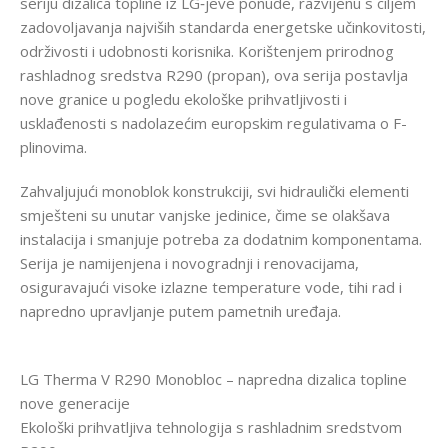
seriju dizalica topline iz LG‑jeve ponude, razvijenu s ciljem
zadovoljavanja najviših standarda energetske učinkovitosti,
održivosti i udobnosti korisnika. Korištenjem prirodnog
rashladnog sredstva R290 (propan), ova serija postavlja
nove granice u pogledu ekološke prihvatljivosti i
usklađenosti s nadolazećim europskim regulativama o F-
plinovima.
Zahvaljujući monoblok konstrukciji, svi hidraulički elementi
smješteni su unutar vanjske jedinice, čime se olakšava
instalacija i smanjuje potreba za dodatnim komponentama.
Serija je namijenjena i novogradnji i renovacijama,
osiguravajući visoke izlazne temperature vode, tihi rad i
napredno upravljanje putem pametnih uređaja.
LG Therma V R290 Monobloc – napredna dizalica topline
nove generacije
Ekološki prihvatljiva tehnologija s rashladnim sredstvom