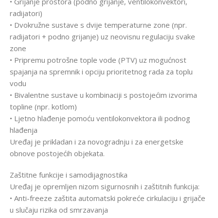
• Grijanje prostora (podno grijanje, ventilokonvektori,
radijatori)
• Dvokružne sustave s dvije temperaturne zone (npr.
radijatori + podno grijanje) uz neovisnu regulaciju svake
zone
• Pripremu potrošne tople vode (PTV) uz mogućnost
spajanja na spremnik i opciju prioritetnog rada za toplu
vodu
• Bivalentne sustave u kombinaciji s postojećim izvorima
topline (npr. kotlom)
• Ljetno hlađenje pomoću ventilokonvektora ili podnog
hlađenja
Uređaj je prikladan i za novogradnju i za energetske
obnove postojećih objekata.
Zaštitne funkcije i samodijagnostika
Uređaj je opremljen nizom sigurnosnih i zaštitnih funkcija:
• Anti-freeze zaštita automatski pokreće cirkulaciju i grijače
u slučaju rizika od smrzavanja