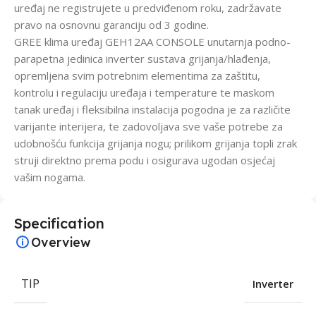
uređaj ne registrujete u predviđenom roku, zadržavate
pravo na osnovnu garanciju od 3 godine.
GREE klima uređaj GEH12AA CONSOLE unutarnja podno-
parapetna jedinica inverter sustava grijanja/hlađenja,
opremljena svim potrebnim elementima za zaštitu,
kontrolu i regulaciju uređaja i temperature te maskom
tanak uređaj i fleksibilna instalacija pogodna je za različite
varijante interijera, te zadovoljava sve vaše potrebe za
udobnošću funkcija grijanja nogu; prilikom grijanja topli zrak
struji direktno prema podu i osigurava ugodan osjećaj
vašim nogama.
Specification
Overview
TIP
Inverter