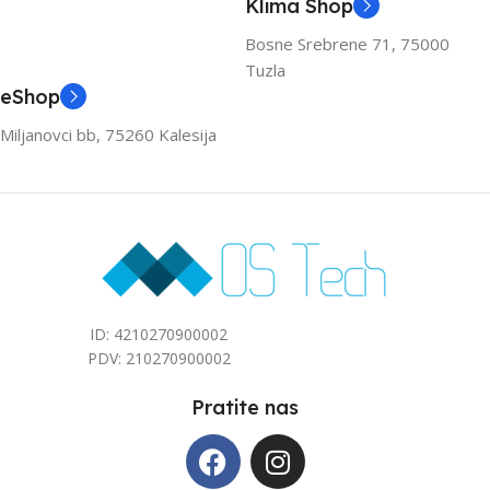
KAPACITET HLAĐENJA
KAPACITET HLAĐENJA
Klima Shop
(KW)
(KW)
Bosne Srebrene 71, 75000
Tuzla
3.6
3.6
eShop
Miljanovci bb, 75260 Kalesija
ZA PROSTOR DO (M2)
ZA PROSTOR DO (M2)
40
40
ID: 4210270900002
PDV: 210270900002
Pratite nas