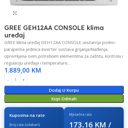
Click to enlarge
GREE GEH12AA CONSOLE klima
uređaj
GREE klima uređaj GEH12AA CONSOLE unutarnja podno-
parapetna jedinica inverter sustava grijanja/hlađenja,
opremljena svim potrebnim elementima za zaštitu, kontrolu i
regulaciju uređaja i temperature…
1.889,00
KM
Dodaj U Korpu
Kupi Odmah
Mjesečna rata
Kupovina na rate
173.16 KM /
Broj rata (odaberi)