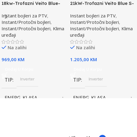
18kw-Trofazni Veito Blue-
21kW-Trofazni Veito Blue S-
Instant bojler za PTV-max.
Instant bojler za PTV-max.
Instant bojleri za PTV
,
Instant bojleri za PTV
,
Instant/Protočni bojleri
,
Instant/Protočni bojleri
,
Instant/Protočni bojleri
,
Klima
Instant/Protočni bojleri
,
Klima
uređaji
uređaji
Na zalihi
Na zalihi
969,00
KM
1.205,00
KM
Dodaj U Korpu
Dodaj U Korpu
Inverter
Inverter
TIP
TIP
ENERG. KLASA
ENERG. KLASA
(HLAĐENJE)
(HLAĐENJE)
A++
A++