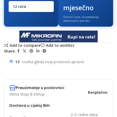
mjesečno
Okvirni iznos, ne predstavlja
obavezujuću ponudu.
Add to compare
Add to wishlist
Share:
15
osoba gleda ovaj proizvod upravo!
Preuzimanje u poslovnici
Besplatno
Klima Shop ili eShop
Dostava u cijeloj BiH
2-3 radna dana