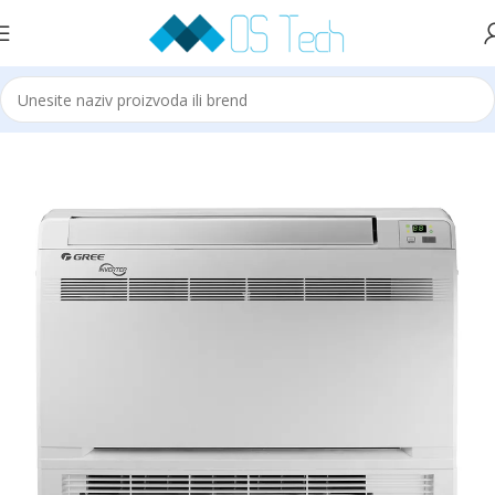
Početna
Gree
Gree Klime