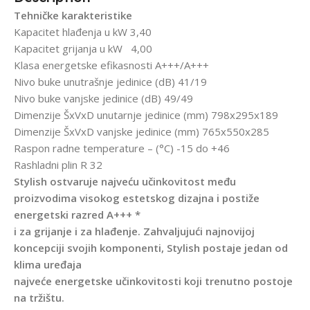
Tehničke karakteristike
Kapacitet hlađenja u kW 3,40
Kapacitet grijanja u kW 4,00
Klasa energetske efikasnosti A+++/A+++
Nivo buke unutrašnje jedinice (dB) 41/19
Nivo buke vanjske jedinice (dB) 49/49
Dimenzije ŠxVxD unutarnje jedinice (mm) 798x295x189
Dimenzije ŠxVxD vanjske jedinice (mm) 765x550x285
Raspon radne temperature – (°C) -15 do +46
Rashladni plin R 32
Stylish ostvaruje najveću učinkovitost među
proizvodima visokog estetskog dizajna i postiže
energetski razred A+++ *
i za grijanje i za hlađenje. Zahvaljujući najnovijoj
koncepciji svojih komponenti, Stylish postaje jedan od
klima uređaja
najveće energetske učinkovitosti koji trenutno postoje
na tržištu.