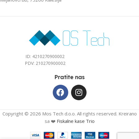
ZA PROSTOR DO (M2)
ZA PROSTOR DO (M2)
40
40
ID: 4210270900002
PDV: 210270900002
Pratite nas
Copyright © 2026 Mos Tech d.o.o. All rights reserved. Kreirano
sa ❤️
Fiskalne kase Trio