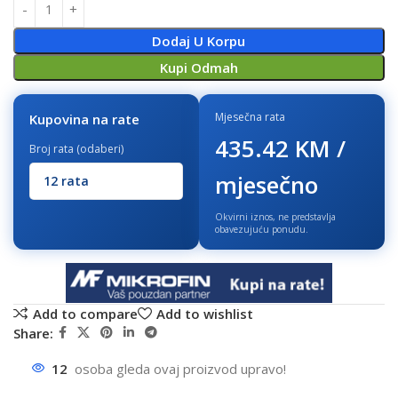
Dodaj U Korpu
Kupi Odmah
Mjesečna rata
Kupovina na rate
435.42 KM /
Broj rata (odaberi)
mjesečno
Okvirni iznos, ne predstavlja
obavezujuću ponudu.
Add to compare
Add to wishlist
Share:
12
osoba gleda ovaj proizvod upravo!