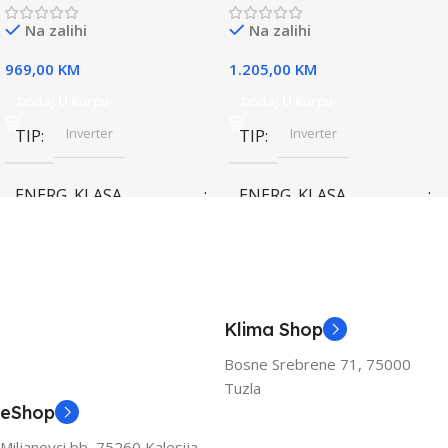
Na zalihi
Na zalihi
969,00
KM
1.205,00
KM
Dodaj U Korpu
Dodaj U Korpu
Inverter
Inverter
TIP
TIP
ENERG. KLASA
ENERG. KLASA
(HLAĐENJE)
(HLAĐENJE)
A++
A++
KAPACITET HLAĐENJA
KAPACITET HLAĐENJA
Klima Shop
(KW)
(KW)
Bosne Srebrene 71, 75000
Tuzla
3.6
3.6
eShop
Miljanovci bb, 75260 Kalesija